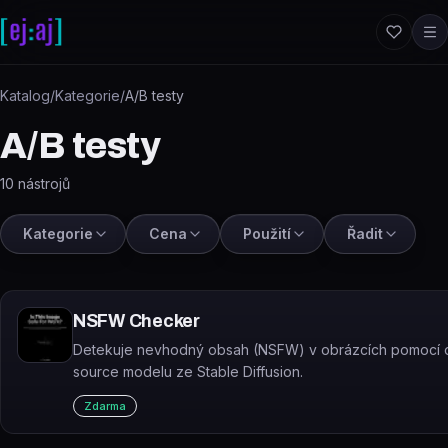
Přeskočit na obsah
Katalog
/
Kategorie
/
A/B testy
A/B testy
10
nástrojů
Kategorie
Cena
Použití
Řadit
NSFW Checker
Detekuje nevhodný obsah (NSFW) v obrázcích pomocí 
source modelu ze Stable Diffusion.
Zdarma