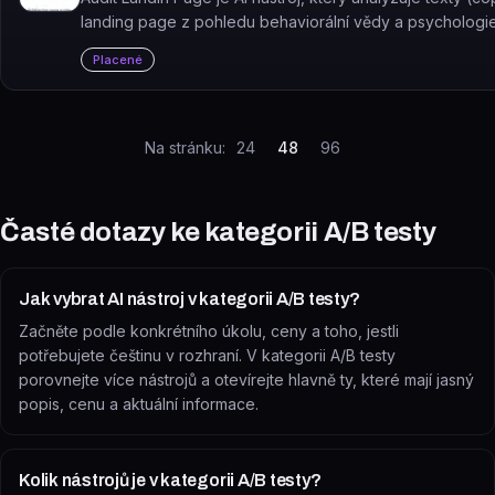
landing page z pohledu behaviorální vědy a psychologi
navrhuje úpravy pro zvýšení konverzí.
Placené
Na stránku:
24
48
96
Časté dotazy ke kategorii
A/B testy
Jak vybrat AI nástroj v kategorii A/B testy?
Začněte podle konkrétního úkolu, ceny a toho, jestli
potřebujete češtinu v rozhraní. V kategorii A/B testy
porovnejte více nástrojů a otevírejte hlavně ty, které mají jasný
popis, cenu a aktuální informace.
Kolik nástrojů je v kategorii A/B testy?