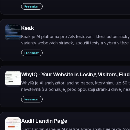
sledovanosti.
Freemium
Keak
Keak je AI platforma pro A/B testování, která automatick
varianty webových stránek, spouští testy a vybírá vítěze
manuálního zásahu.
Freemium
WhyIQ - Your Website is Losing Visitors, Fin
WhyIQ je AI analyzátor landing pages, který simuluje 50 
návštěvníků a odhaluje, proč opouštějí stránku dříve, než
Freemium
Audit Landin Page
Audit Landin Page je AI nástroj, který analyzuje texty (c