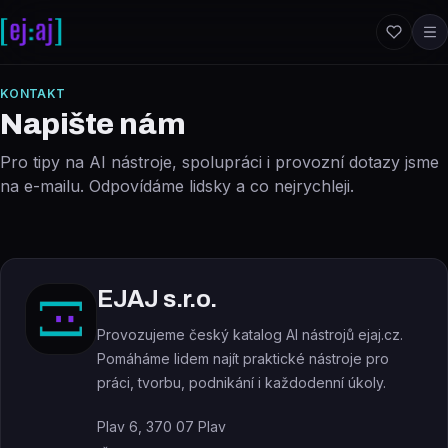
Přeskočit na obsah
KONTAKT
Napište nám
Pro tipy na AI nástroje, spolupráci i provozní dotazy jsme
na e-mailu. Odpovídáme lidsky a co nejrychleji.
EJAJ s.r.o.
Provozujeme český katalog AI nástrojů ejaj.cz.
Pomáháme lidem najít praktické nástroje pro
práci, tvorbu, podnikání i každodenní úkoly.
Plav 6, 370 07 Plav