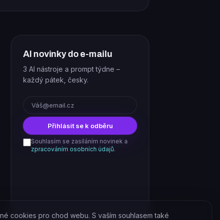
AI novinky do e-mailu
3 AI nástroje a prompt týdne –
každý pátek, česky.
E-mail
Přihlásit se k odběru
Souhlasím se zasíláním novinek a
zpracováním osobních údajů
.
né cookies pro chod webu. S vaším souhlasem také