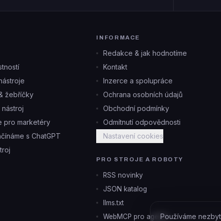
INFORMACE
Redakce & jak hodnotíme
tností
Kontakt
ástroje
Inzerce a spolupráce
& žebříčky
Ochrana osobních údajů
i nástroj
Obchodní podmínky
je pro marketéry
Odmítnutí odpovědnosti
ačínáme s ChatGPT
Nastavení cookies
troj
PRO STROJE A ROBOTY
RSS novinky
JSON katalog
llms.txt
Používáme nezbyt
WebMCP pro agenty