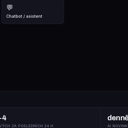
💬
Chatbot / asistent
+4
denn
VÝCH ZA POSLEDNÍCH 24 H
AI NOVINK