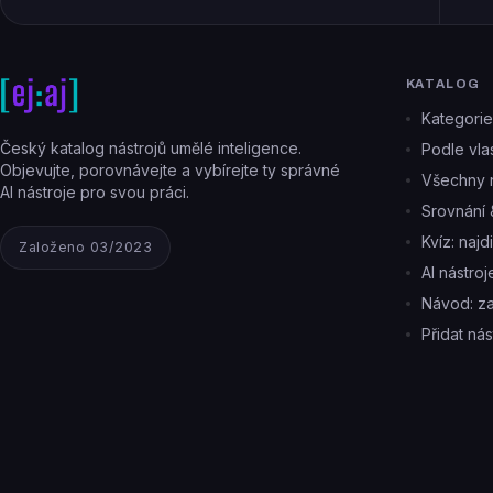
KATALOG
Kategorie
Český katalog nástrojů umělé inteligence.
Podle vlas
Objevujte, porovnávejte a vybírejte ty správné
Všechny n
AI nástroje pro svou práci.
Srovnání 
Kvíz: najd
Založeno 03/2023
AI nástro
Návod: z
Přidat nás