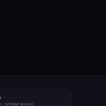
ě
Y, OVĚŘENÉ REDAKCÍ