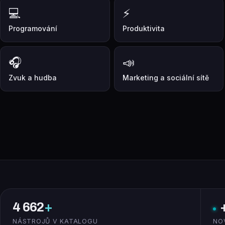
💻
⚡
Programování
Produktivita
🎧
📣
Zvuk a hudba
Marketing a sociální sítě
4 662
+
NÁSTROJŮ V KATALOGU
NO