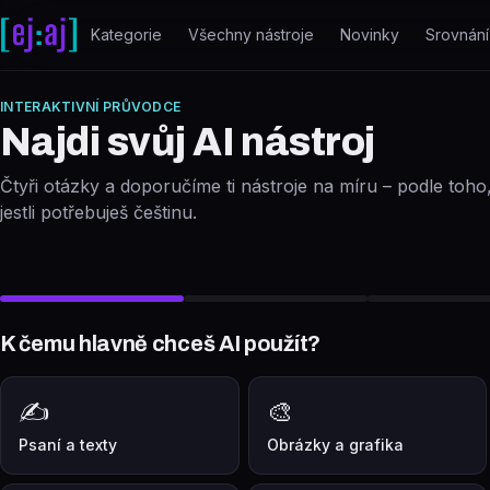
Přeskočit na obsah
Kategorie
Všechny nástroje
Novinky
Srovnání
INTERAKTIVNÍ PRŮVODCE
Najdi svůj AI nástroj
Čtyři otázky a doporučíme ti nástroje na míru – podle toho, 
jestli potřebuješ češtinu.
K čemu hlavně chceš AI použít?
✍️
🎨
Psaní a texty
Obrázky a grafika