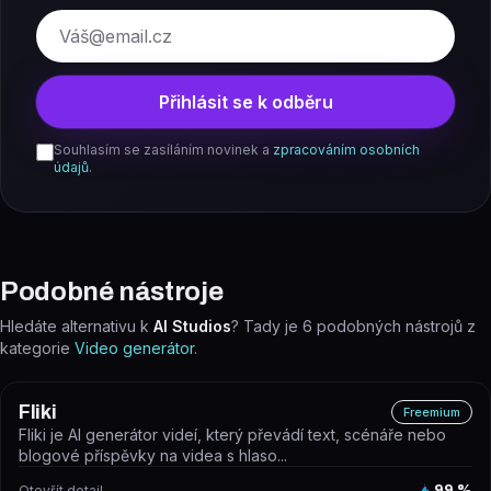
E-mail
Přihlásit se k odběru
Souhlasím se zasíláním novinek a
zpracováním osobních
údajů
.
Podobné nástroje
Hledáte alternativu k
AI Studios
? Tady je
6
podobných nástrojů z
kategorie
Video generátor
.
Fliki
Freemium
Fliki je AI generátor videí, který převádí text, scénáře nebo
blogové příspěvky na videa s hlaso...
Otevřít detail
99
%