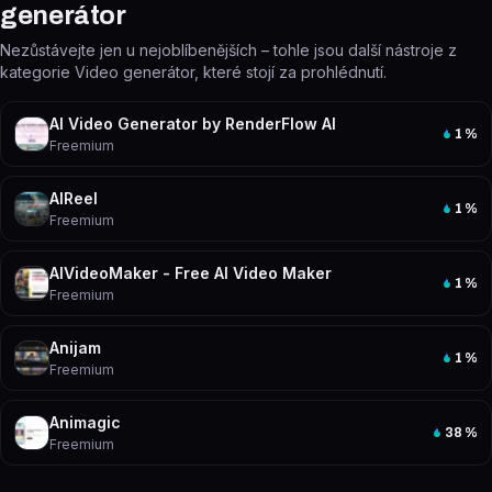
generátor
Nezůstávejte jen u nejoblíbenějších – tohle jsou další nástroje z
kategorie Video generátor, které stojí za prohlédnutí.
AI Video Generator by RenderFlow AI
1
%
Freemium
AIReel
1
%
Freemium
AIVideoMaker - Free AI Video Maker
1
%
Freemium
Anijam
1
%
Freemium
Animagic
38
%
Freemium