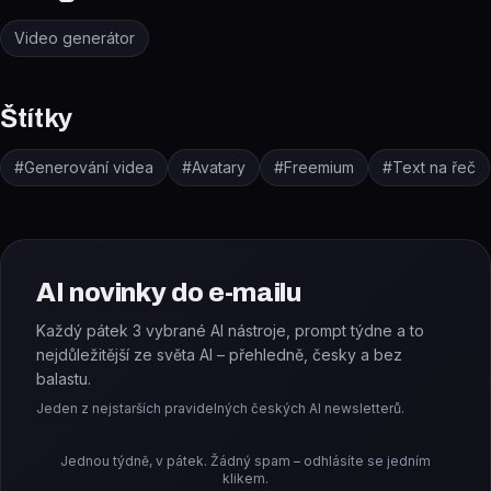
Video generátor
Štítky
#
Generování videa
#
Avatary
#
Freemium
#
Text na řeč
AI novinky do e-mailu
Každý pátek 3 vybrané AI nástroje, prompt týdne a to
nejdůležitější ze světa AI – přehledně, česky a bez
balastu.
Jeden z nejstarších pravidelných českých AI newsletterů.
Jednou týdně, v pátek. Žádný spam – odhlásíte se jedním
klikem.