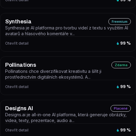
Synthesia
Freemium
Synthesia je AI platforma pro tvorbu videí z textu s využitím AI
avatarů a hlasového komentáře v...
Otevřít detail
99
%
Pollinations
Zdarma
Pollinations chce diverzifikovat kreativitu a šířit ji
prostřednictvím digitálních ekosystémů. A...
Otevřít detail
99
%
Designs AI
Placené
Designs.ai je all-in-one AI platforma, která generuje obrázky,
videa, texty, prezentace, audio a...
Otevřít detail
99
%