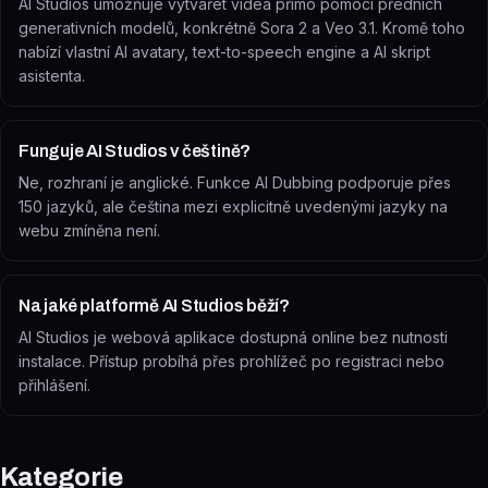
AI Studios umožňuje vytvářet videa přímo pomocí předních
generativních modelů, konkrétně Sora 2 a Veo 3.1. Kromě toho
nabízí vlastní AI avatary, text-to-speech engine a AI skript
asistenta.
Funguje AI Studios v češtině?
Ne, rozhraní je anglické. Funkce AI Dubbing podporuje přes
150 jazyků, ale čeština mezi explicitně uvedenými jazyky na
webu zmíněna není.
Na jaké platformě AI Studios běží?
AI Studios je webová aplikace dostupná online bez nutnosti
instalace. Přístup probíhá přes prohlížeč po registraci nebo
přihlášení.
Kategorie