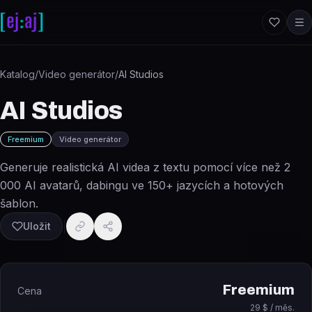
Přeskočit na obsah
Katalog
/
Video generátor
/
AI Studios
AI Studios
Freemium
Video generátor
Generuje realistická AI videa z textu pomocí více než 2
000 AI avatarů, dabingu ve 150+ jazycích a hotových
šablon.
Uložit
Freemium
Cena
29 $ / měs.