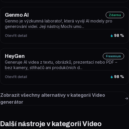
Genmo AI
Zdarma
Genmo je výzkumná laboratoř, která vyvíjí AI modely pro
generování videí. Její nástroj Mochi umo...
Otevřít detail
98
%
HeyGen
Freemium
Generuje AI videa z textu, obrázků, prezentací nebo PDF –
bez kamery, střihačů ani produkčních d...
Otevřít detail
98
%
Zobrazit všechny alternativy v kategorii
Video
generátor
Další nástroje v kategorii Video