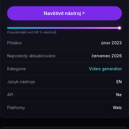
Navštívit nástroj
Populárnější než 98 % nástrojů
Přidáno
únor 2023
Naposledy aktualizováno
červenec 2026
Kategorie
Video generátor
Jazyk nástroje
EN
API
Ne
Platformy
Web