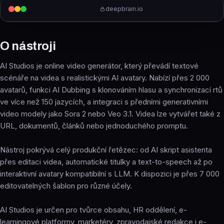
deepbrain.io
O nástroji
AI Studios je online video generátor, který převádí textové
scénáře na videa s realistickými AI avatary. Nabízí přes 2 000
avatarů, funkci AI Dubbing s klonováním hlasu a synchronizací rtů
ve více než 150 jazycích, a integraci s předními generativními
video modely jako Sora 2 nebo Veo 3.1. Videa lze vytvářet také z
URL, dokumentů, článků nebo jednoduchého promptu.
Nástroj pokrývá celý produkční řetězec: od AI skript asistenta
přes editaci videa, automatické titulky a text-to-speech až po
interaktivní avatary kompatibilní s LLM. K dispozici je přes 7 000
editovatelných šablon pro různé účely.
AI Studios je určen pro tvůrce obsahu, HR oddělení, e-
learningové platformy, marketéry, zpravodajské redakce i e-