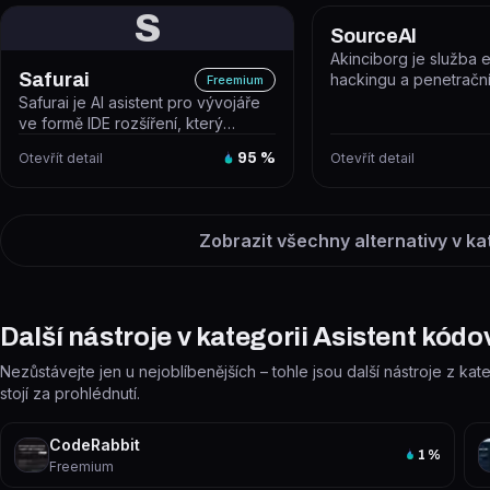
S
SourceAI
Akinciborg je služba 
Safurai
hackingu a penetrační
Freemium
webových aplikací, API
Safurai je AI asistent pro vývojáře
ve formě IDE rozšíření, který
pomáhá psát, debugovat, refakt...
Otevřít detail
95
%
Otevřít detail
Zobrazit všechny alternativy v ka
Další nástroje v kategorii Asistent kódo
Nezůstávejte jen u nejoblíbenějších – tohle jsou další nástroje z kat
stojí za prohlédnutí.
CodeRabbit
1
%
Freemium