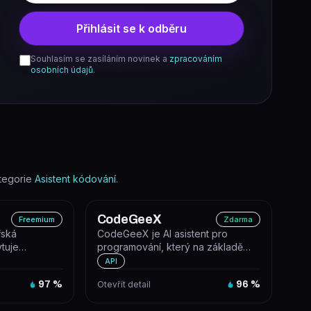
Přihlásit se k odběru
Souhlasím se zasíláním novinek a
zpracováním
osobních údajů
.
tegorie
Asistent kódování
.
CodeGeeX
Freemium
Zdarma
řská
CodeGeeX je AI asistent pro
ytuje
programování, který na základě
roj,
textového dotazu generuje
API
spustitelný...
97
%
Otevřít detail
96
%