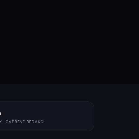
ě
Y, OVĚŘENÉ REDAKCÍ