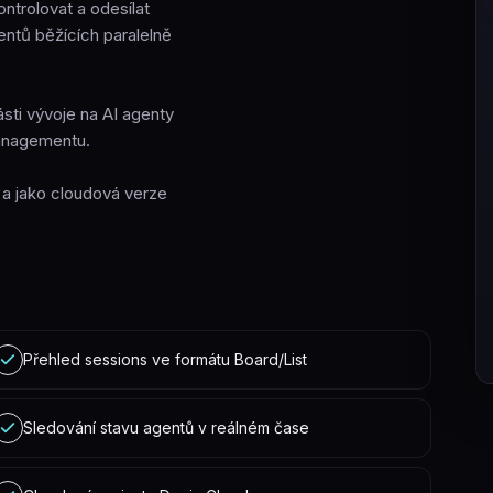
ntrolovat a odesílat
gentů běžících paralelně
sti vývoje na AI agenty
managementu.
a jako cloudová verze
Přehled sessions ve formátu Board/List
Sledování stavu agentů v reálném čase