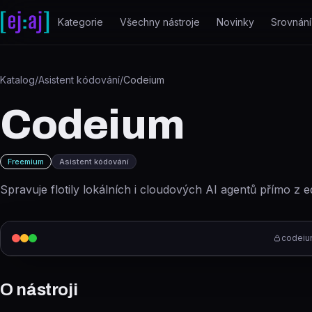
Přeskočit na obsah
Kategorie
Všechny nástroje
Novinky
Srovnání
Katalog
/
Asistent kódování
/
Codeium
Codeium
Freemium
Asistent kódování
Spravuje flotily lokálních i cloudových AI agentů přímo z e
codeiu
O nástroji