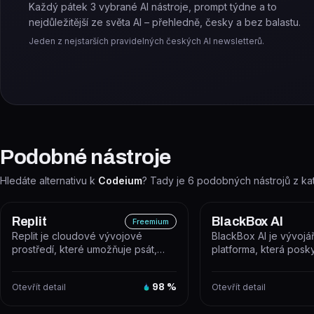
Každý pátek 3 vybrané AI nástroje, prompt týdne a to
nejdůležitější ze světa AI – přehledně, česky a bez balastu.
Jeden z nejstarších pravidelných českých AI newsletterů.
Podobné nástroje
Hledáte alternativu k
Codeium
? Tady je
6
podobných nástrojů z ka
Replit
BlackBox AI
Freemium
Replit je cloudové vývojové
BlackBox AI je vývojá
prostředí, které umožňuje psát,
platforma, která posk
spouštět a nasazovat aplikace a
inference API, CLI nást
weby...
cloudové agenty...
Otevřít detail
98
%
Otevřít detail