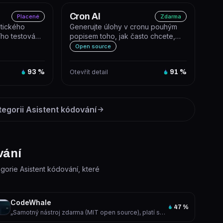
Cron AI
Placené
Zdarma
etického
Generujte úlohy v cronu pouhým
ho testování
popisem toho, jak často chcete,
 a cloudov...
aby se spouštěly.
Open source
93
%
Otevřít detail
91
%
tegorii
Asistent kódování
vání
egorie Asistent kódování, které
CodeWhale
47
%
„Samotný nástroj zdarma (MIT open source), platí se pouze za připojený model podle poskytovatele“