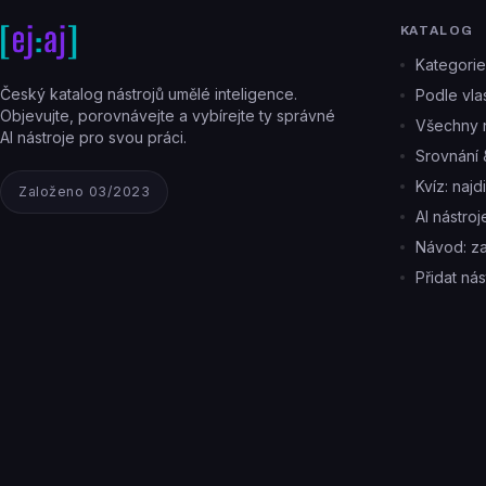
KATALOG
Kategorie
Český katalog nástrojů umělé inteligence.
Podle vlas
Objevujte, porovnávejte a vybírejte ty správné
Všechny n
AI nástroje pro svou práci.
Srovnání 
Kvíz: najd
Založeno 03/2023
AI nástro
Návod: z
Přidat nás