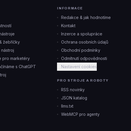
INFORMACE
Redakce & jak hodnotíme
tností
Kontakt
ástroje
Inzerce a spolupráce
& žebříčky
Ochrana osobních údajů
i nástroj
Obchodní podmínky
je pro marketéry
Odmítnutí odpovědnosti
ačínáme s ChatGPT
Nastavení cookies
troj
PRO STROJE A ROBOTY
RSS novinky
JSON katalog
llms.txt
WebMCP pro agenty