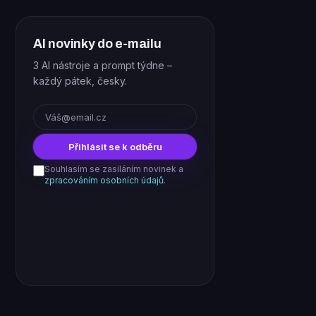
AI novinky do e-mailu
3 AI nástroje a prompt týdne –
každý pátek, česky.
E-mail
Přihlásit se k odběru
Souhlasím se zasíláním novinek a
zpracováním osobních údajů
.