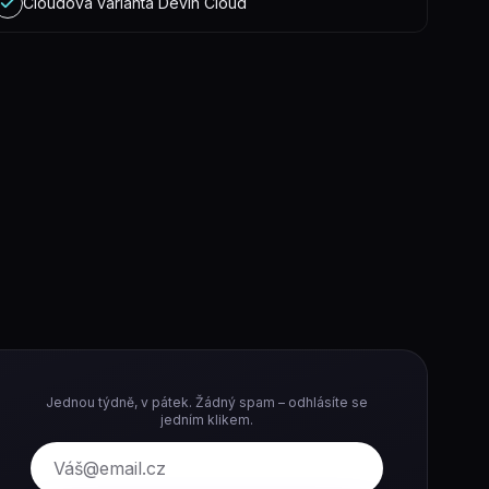
Cloudová varianta Devin Cloud
Jednou týdně, v pátek. Žádný spam – odhlásíte se
jedním klikem.
E-mail