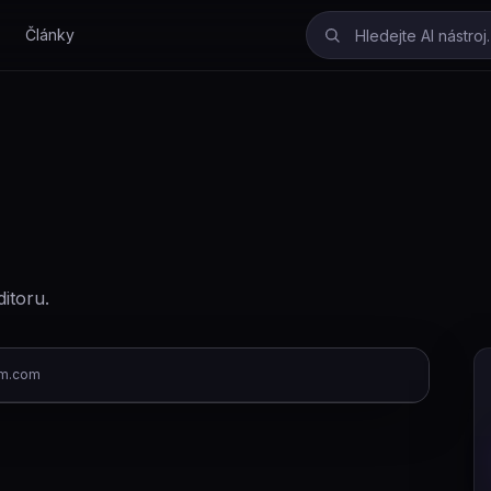
Články
ditoru.
m.com