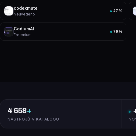
codexmate
47
%
Neuvedeno
CodiumAI
79
%
Freemium
4 658
+
NÁSTROJŮ V KATALOGU
NO