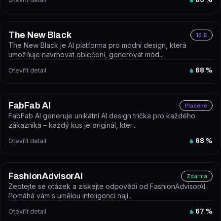
The New Black
15 $
The New Black je AI platforma pro módní design, která
umožňuje navrhovat oblečení, generovat mód...
Otevřít detail
68
%
FabFab AI
Placené
FabFab AI generuje unikátní AI design trička pro každého
zákazníka – každý kus je originál, kter...
Otevřít detail
68
%
FashionAdvisorAI
Zdarma
Zeptejte se otázek a získejte odpovědi od FashionAdvisorAI.
Pomáhá vám s umělou inteligencí nají...
Otevřít detail
67
%