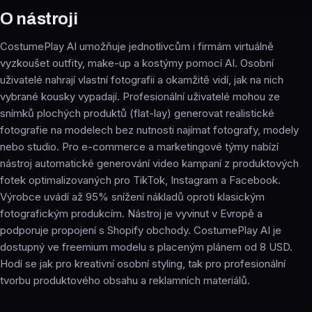
O nástroji
CostumePlay AI umožňuje jednotlivcům i firmám virtuálně
vyzkoušet outfity, make-up a kostýmy pomocí AI. Osobní
uživatelé nahrají vlastní fotografii a okamžitě vidí, jak na nich
vybrané kousky vypadají. Profesionální uživatelé mohou ze
snímků plochých produktů (flat-lay) generovat realistické
fotografie na modelech bez nutnosti najímat fotografy, modely
nebo studio. Pro e-commerce a marketingové týmy nabízí
nástroj automatické generování video kampaní z produktových
fotek optimalizovaných pro TikTok, Instagram a Facebook.
Výrobce uvádí až 95% snížení nákladů oproti klasickým
fotografickým produkcím. Nástroj je vyvinut v Evropě a
podporuje propojení s Shopify obchody. CostumePlay AI je
dostupný ve freemium modelu s placeným plánem od 8 USD.
Hodí se jak pro kreativní osobní styling, tak pro profesionální
tvorbu produktového obsahu a reklamních materiálů.