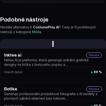
Podobné nástroje
Hledáte alternativu k
CostumePlay AI
? Tady je
6
podobných
nástrojů z kategorie
Móda
.
I
Inktee ai
Placené
Inktee AI je platforma, která generuje unikátní grafické
designy na trička z textového popisu a...
Otevřít detail
89
%
Botika
Placené
Generuje profesionální produktové fotografie s AI modely z
plochých záběrů oblečení bez nutnosti...
Otevřít detail
85
%