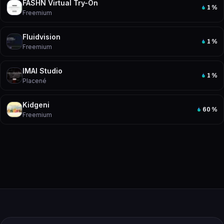
FASHN Virtual Try-On
1
%
Freemium
Fluidvision
1
%
Freemium
IMAI Studio
1
%
Placené
Kidgeni
60
%
Freemium