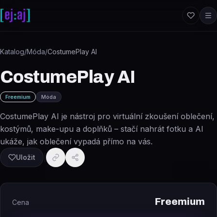
Přeskočit na obsah
Katalog
/
Móda
/
CostumePlay AI
CostumePlay AI
Freemium
Móda
CostumePlay AI je nástroj pro virtuální zkoušení oblečení,
kostýmů, make-upu a doplňků – stačí nahrát fotku a AI
ukáže, jak oblečení vypadá přímo na vás.
Uložit
Freemium
Cena