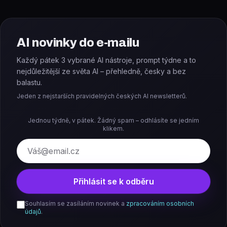
AI novinky do e-mailu
Každý pátek 3 vybrané AI nástroje, prompt týdne a to
nejdůležitější ze světa AI – přehledně, česky a bez
balastu.
Jeden z nejstarších pravidelných českých AI newsletterů.
Jednou týdně, v pátek. Žádný spam – odhlásíte se jedním
klikem.
E-mail
Přihlásit se k odběru
Souhlasím se zasíláním novinek a
zpracováním osobních
údajů
.