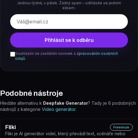
Jednou týdně, v pátek. Žádný spam – odhlásíte se jedním
klikem.
E-mail
Přihlásit se k odběru
Souhlasím se zasíláním novinek a
zpracováním osobních
údajů
.
Podobné nástroje
Hledáte alternativu k
Deepfake Generator
? Tady je
6
podobných
nástrojů z kategorie
Video generátor
.
Fliki
Freemium
Fliki je AI generátor videí, který převádí text, scénáře nebo