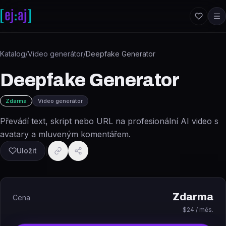
Přeskočit na obsah
Katalog
/
Video generátor
/
Deepfake Generator
Deepfake Generator
Zdarma
Video generátor
Převádí text, skript nebo URL na profesionální AI video s
avatary a mluveným komentářem.
Uložit
Zdarma
Cena
$24 / měs.