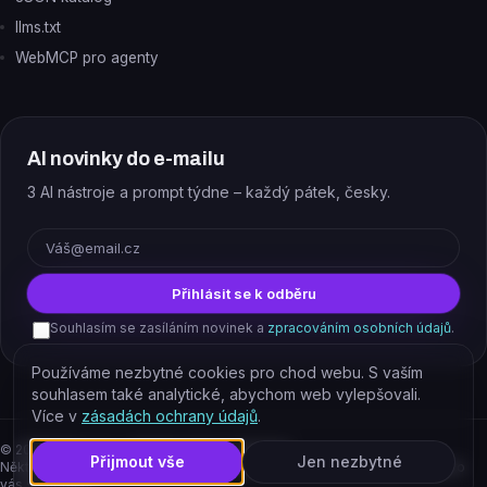
llms.txt
WebMCP pro agenty
AI novinky do e-mailu
3 AI nástroje a prompt týdne – každý pátek, česky.
E-mail
Přihlásit se k odběru
Souhlasím se zasíláním novinek a
zpracováním osobních údajů
.
Používáme nezbytné cookies pro chod webu. S vaším
souhlasem také analytické, abychom web vylepšovali.
Více v
zásadách ochrany údajů
.
©
2026
EJAJ s.r.o. – všechna práva vyhrazena.
Přijmout vše
Jen nezbytné
Některé odkazy jsou affiliate. Podporujete tím provoz katalogu, cena pro
vás se nemění.