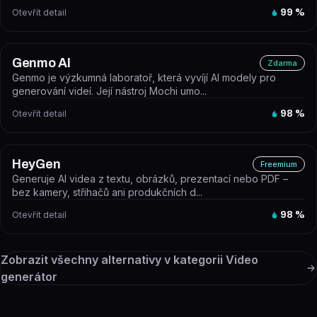
Otevřít detail
99
%
Genmo AI
Zdarma
Genmo je výzkumná laboratoř, která vyvíjí AI modely pro
generování videí. Její nástroj Mochi umo...
Otevřít detail
98
%
HeyGen
Freemium
Generuje AI videa z textu, obrázků, prezentací nebo PDF –
bez kamery, střihačů ani produkčních d...
Otevřít detail
98
%
Zobrazit všechny alternativy v kategorii
Video
generátor