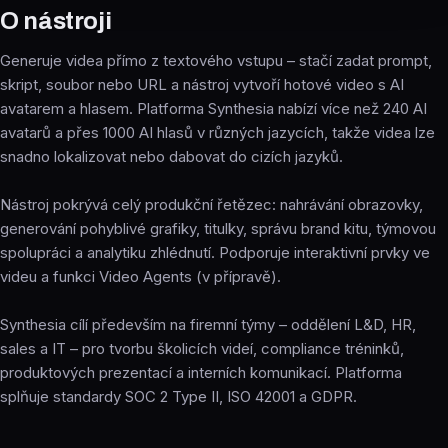
O nástroji
Generuje videa přímo z textového vstupu – stačí zadat prompt,
skript, soubor nebo URL a nástroj vytvoří hotové video s AI
avatarem a hlasem. Platforma Synthesia nabízí více než 240 AI
avatarů a přes 1000 AI hlasů v různých jazycích, takže videa lze
snadno lokalizovat nebo dabovat do cizích jazyků.
Nástroj pokrývá celý produkční řetězec: nahrávání obrazovky,
generování pohyblivé grafiky, titulky, správu brand kitu, týmovou
spolupráci a analytiku zhlédnutí. Podporuje interaktivní prvky ve
videu a funkci Video Agents (v přípravě).
Synthesia cílí především na firemní týmy – oddělení L&D, HR,
sales a IT – pro tvorbu školicích videí, compliance tréninků,
produktových prezentací a interních komunikací. Platforma
splňuje standardy SOC 2 Type II, ISO 42001 a GDPR.