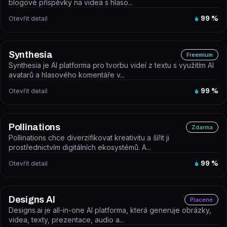
blogové příspěvky na videa s hlaso...
Otevřít detail
99
%
Synthesia
Freemium
Synthesia je AI platforma pro tvorbu videí z textu s využitím AI
avatarů a hlasového komentáře v...
Otevřít detail
99
%
Pollinations
Zdarma
Pollinations chce diverzifikovat kreativitu a šířit ji
prostřednictvím digitálních ekosystémů. A...
Otevřít detail
99
%
Designs AI
Placené
Designs.ai je all-in-one AI platforma, která generuje obrázky,
videa, texty, prezentace, audio a...