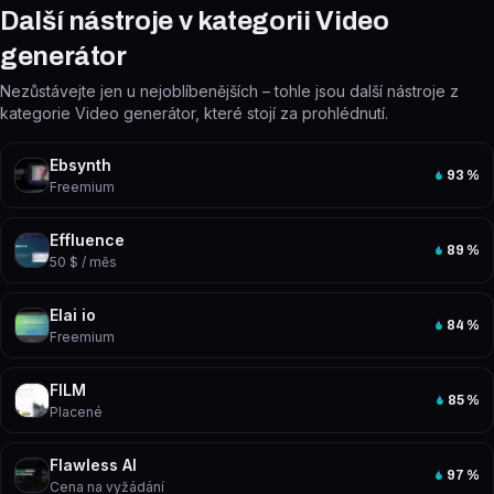
Další nástroje v kategorii Video
generátor
Nezůstávejte jen u nejoblíbenějších – tohle jsou další nástroje z
kategorie Video generátor, které stojí za prohlédnutí.
Ebsynth
93
%
Freemium
Effluence
89
%
50 $ / měs
Elai io
84
%
Freemium
FILM
85
%
Placené
Flawless AI
97
%
Cena na vyžádání