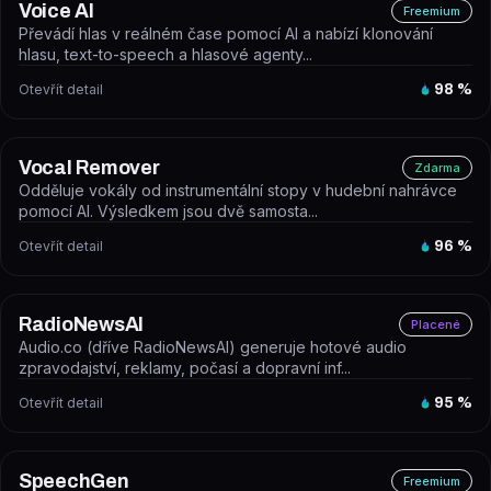
Voice AI
Freemium
Převádí hlas v reálném čase pomocí AI a nabízí klonování
hlasu, text-to-speech a hlasové agenty...
Otevřít detail
98
%
Vocal Remover
Zdarma
Odděluje vokály od instrumentální stopy v hudební nahrávce
pomocí AI. Výsledkem jsou dvě samosta...
Otevřít detail
96
%
RadioNewsAI
Placené
Audio.co (dříve RadioNewsAI) generuje hotové audio
zpravodajství, reklamy, počasí a dopravní inf...
Otevřít detail
95
%
SpeechGen
Freemium