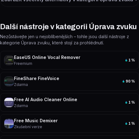
Další nástroje v kategorii Úprava zvuku
Nezůstávejte jen u nejoblíbenějších – tohle jsou další nástroje z
kategorie Úprava zvuku, které stojí za prohlédnutí.
EaseUS Online Vocal Remover
1
%
Freemium
FineShare FineVoice
90
%
Zdarma
Free AI Audio Cleaner Online
1
%
Zdarma
Free Music Demixer
1
%
Zkušební verze