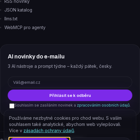
RSS novinky
JSON katalog
llms.txt
WebMCP pro agenty
AI novinky do e-mailu
3 AI nástroje a prompt týdne – každý pátek, česky.
E-mail
Přihlásit se k odběru
Souhlasím se zasíláním novinek a
zpracováním osobních údajů
.
Používáme nezbytné cookies pro chod webu. S vaším
souhlasem také analytické, abychom web vylepšovali.
Více v
zásadách ochrany údajů
.