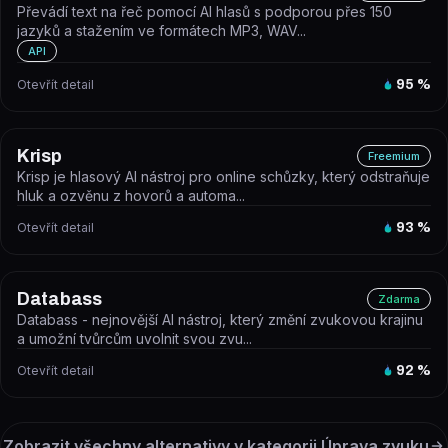
Převádí text na řeč pomocí AI hlasů s podporou přes 150
jazyků a stažením ve formátech MP3, WAV...
API
Otevřít detail
95
%
Krisp
Freemium
Krisp je hlasový AI nástroj pro online schůzky, který odstraňuje
hluk a ozvěnu z hovorů a automa...
Otevřít detail
93
%
Databass
Zdarma
Databass - nejnovější AI nástroj, který změní zvukovou krajinu
a umožní tvůrcům uvolnit svou zvu...
Otevřít detail
92
%
Zobrazit všechny alternativy v kategorii
Úprava zvuku