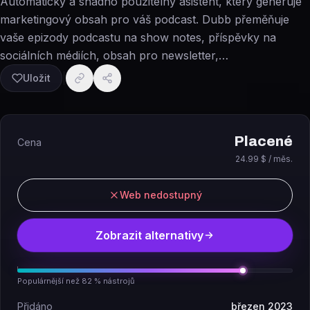
Automatický a snadno použitelný asistent, který generuje
marketingový obsah pro váš podcast. Dubb přeměňuje
vaše epizody podcastu na show notes, příspěvky na
sociálních médiích, obsah pro newsletter,…
Uložit
Placené
Cena
24.99 $ / měs.
Web nedostupný
Zobrazit alternativy
Populárnější než 82 % nástrojů
Přidáno
březen 2023