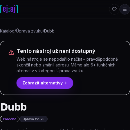
Přeskočit na obsah
Katalog
/
Úprava zvuku
/
Dubb
Tento nástroj už není dostupný
Web nástroje se nepodařilo načíst – pravděpodobně
skončil nebo změnil adresu.
Máme ale
6
+ funkčních
alternativ
v kategorii Úprava zvuku
.
Zobrazit alternativy
Dubb
Placené
Úprava zvuku