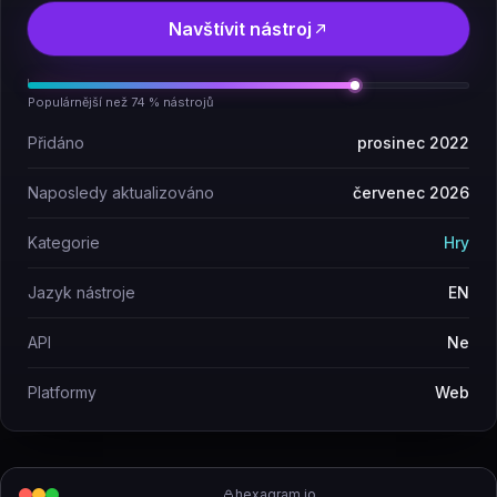
Navštívit nástroj
Populárnější než 74 % nástrojů
Přidáno
prosinec 2022
Naposledy aktualizováno
červenec 2026
Kategorie
Hry
Jazyk nástroje
EN
API
Ne
Platformy
Web
hexagram.io