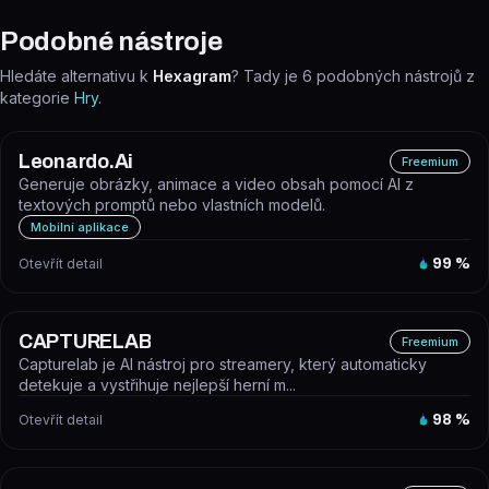
Podobné nástroje
Hledáte alternativu k
Hexagram
? Tady je
6
podobných nástrojů z
kategorie
Hry
.
Leonardo.Ai
Freemium
Generuje obrázky, animace a video obsah pomocí AI z
textových promptů nebo vlastních modelů.
Mobilní aplikace
Otevřít detail
99
%
CAPTURELAB
Freemium
Capturelab je AI nástroj pro streamery, který automaticky
detekuje a vystřihuje nejlepší herní m...
Otevřít detail
98
%