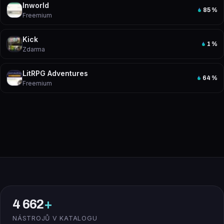
Inworld
85
%
Freemium
Kick
1
%
Zdarma
LitRPG Adventures
64
%
Freemium
4 662
+
NÁSTROJŮ V KATALOGU