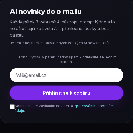
AI novinky do e-mailu
Každý pátek 3 vybrané AI nástroje, prompt týdne a to
nejdůležitější ze světa AI – přehledně, česky a bez
balastu.
Jeden z nejstarších pravidelných českých AI newsletterů.
Jednou týdně, v pátek. Žádný spam – odhlásíte se jedním
klikem.
E-mail
Přihlásit se k odběru
Souhlasím se zasíláním novinek a
zpracováním osobních
údajů
.