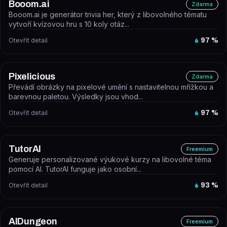
Booom.ai
Zdarma
Booom.ai je generátor trivia her, který z libovolného tématu
vytvoří kvízovou hru s 10 koly otáz...
Otevřít detail
97
%
Pixelicious
Zdarma
Převádí obrázky na pixelové umění s nastavitelnou mřížkou a
barevnou paletou. Výsledky jsou vhod...
Otevřít detail
97
%
TutorAI
Freemium
Generuje personalizované výukové kurzy na libovolné téma
pomocí AI. TutorAI funguje jako osobní...
Otevřít detail
93
%
AIDungeon
Freemium