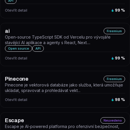
API
Otevřít detail
99
%
ai
Freemium
Open-source TypeScript SDK od Vercelu pro vývojáře
stavějící AI aplikace a agenty s React, Next....
Open source
API
Otevřít detail
99
%
Pinecone
Freemium
Pinecone je vektorová databáze jako služba, která umožňuje
ukládat, spravovat a prohledávat vekt...
Otevřít detail
98
%
Escape
Neuvedeno
Escape je AI-powered platforma pro ofenzivní bezpečnost,