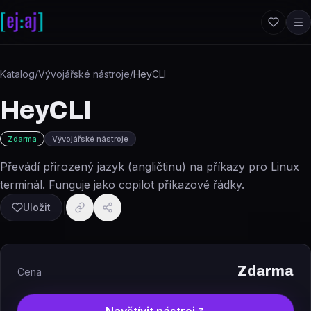
Přeskočit na obsah
Katalog
/
Vývojářské nástroje
/
HeyCLI
HeyCLI
Zdarma
Vývojářské nástroje
Převádí přirozený jazyk (angličtinu) na příkazy pro Linux
terminál. Funguje jako copilot příkazové řádky.
Uložit
Zdarma
Cena