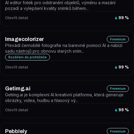
AI editor fotek pro odstranění objektů, výměnu a mazání
pozadí a vylepšení kvality snímků během...
Otevřít detail
99
%
Imagecolorizer
Freemium
Převádí černobílé fotografie na barevné pomocí AI a nabízí
sadu nástrojů pro obnovu starých sním...
Rozšíření do prohlížeče
Otevřít detail
99
%
Getimg.ai
Freemium
Getimg.ai je komplexní AI kreativní platforma, která generuje
obrázky, videa, hudbu a hlasový vý...
Otevřít detail
99
%
Pebblely
Freemium