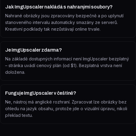
Jak ImgUpscaler nakládá s nahranými soubory?
Nahrané obrázky jsou zpracovány bezpečně a po uplynutí
stanoveného intervalu automaticky smazány ze serverů.
Kreativní podklady tak nezůstávají online trvale.
Je ImgUpscaler zdarma?
Na základě dostupných informací není ImgUpscaler bezplatný
– stránka uvádí cenový plán (od $1). Bezplatná vrstva není
doložena.
Funguje ImgUpscaler v češtině?
Ne, nástroj má anglické rozhraní. Zpracovat lze obrázky bez
ohledu na jazyk obsahu, protože jde o vizuální úpravu, nikoli
překlad textu.