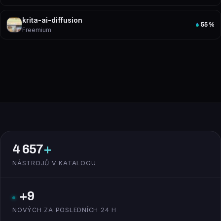
krita-ai-diffusion
55
%
Freemium
4 657
+
NÁSTROJŮ V KATALOGU
+9
NOVÝCH ZA POSLEDNÍCH 24 H