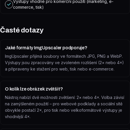
Výstupy vhodné pro komerční použití (marketing, e-
commerce, tisk)
Časté dotazy
Jaké formáty ImgUpscaler podporuje?
ImgUpscaler přijímá soubory ve formátech JPG, PNG a WebP.
Výstupy jsou zpracovány ve zvoleném rozlišení (2× nebo 4×)
a připraveny ke stažení pro web, tisk nebo e-commerce.
O kolik lze obrázek zvětšit?
Nástroj nabízí dvě možnosti zvětšení: 2× nebo 4×. Volba závisí
na zamýšleném použití – pro webové podklady a sociální sítě
obvykle postačí 2×, pro tisk nebo velkoformátové výstupy je
vhodnější 4×.