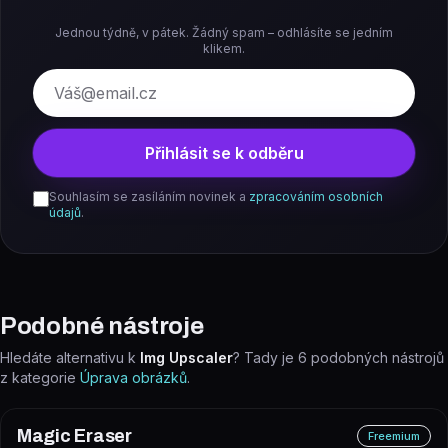
Jednou týdně, v pátek. Žádný spam – odhlásíte se jedním
klikem.
E-mail
Přihlásit se k odběru
Souhlasím se zasíláním novinek a
zpracováním osobních
údajů
.
Podobné nástroje
Hledáte alternativu k
Img Upscaler
? Tady je
6
podobných nástrojů
z kategorie
Úprava obrázků
.
Magic Eraser
Freemium