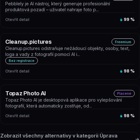
Pebblely je AI nástroj, který generuje profesionální
produktová pozadí – uživatel nahraje foto p...
Otevřít detail
99
%
Cleanup.pictures
Freemium
Cleanup.pictures odstraňuje nežádoucí objekty, osoby, text,
loga a vady z fotografií pomocí AI i...
Bez registrace
Otevřít detail
98
%
Topaz Photo AI
Placené
Topaz Photo AI je desktopová aplikace pro vylepšování
fotografií, která automaticky zostřuje, od...
Otevřít detail
98
%
Zobrazit všechny alternativy v kategorii
Úprava