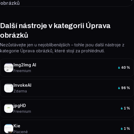
obrázků
Další nástroje v kategorii Úprava
obrázků
Nezůstávejte jen u nejoblíbenějších – tohle jsou další nástroje z
kategorie Úprava obrázků, které stojí za prohlédnutí.
Img2Img AI
40
%
Freemium
InvokeAI
96
%
Zdarma
jpgHD
1
%
Freemium
Kie
1
%
Placené