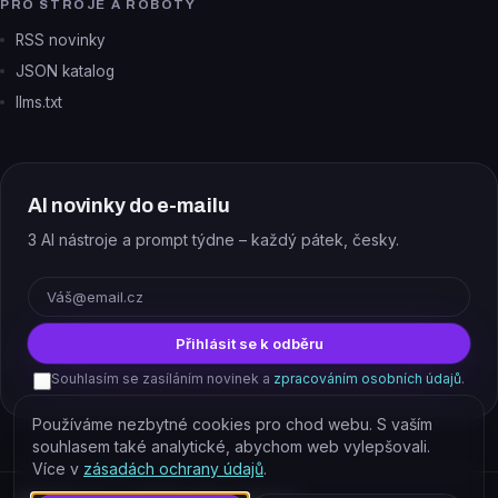
PRO STROJE A ROBOTY
RSS novinky
JSON katalog
llms.txt
AI novinky do e-mailu
3 AI nástroje a prompt týdne – každý pátek, česky.
E-mail
Přihlásit se k odběru
Souhlasím se zasíláním novinek a
zpracováním osobních údajů
.
Používáme nezbytné cookies pro chod webu. S vaším
souhlasem také analytické, abychom web vylepšovali.
Více v
zásadách ochrany údajů
.