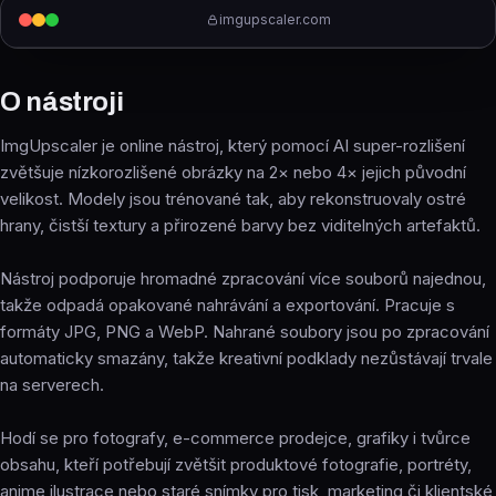
imgupscaler.com
O nástroji
ImgUpscaler je online nástroj, který pomocí AI super-rozlišení
zvětšuje nízkorozlišené obrázky na 2× nebo 4× jejich původní
velikost. Modely jsou trénované tak, aby rekonstruovaly ostré
hrany, čistší textury a přirozené barvy bez viditelných artefaktů.
Nástroj podporuje hromadné zpracování více souborů najednou,
takže odpadá opakované nahrávání a exportování. Pracuje s
formáty JPG, PNG a WebP. Nahrané soubory jsou po zpracování
automaticky smazány, takže kreativní podklady nezůstávají trvale
na serverech.
Hodí se pro fotografy, e-commerce prodejce, grafiky i tvůrce
obsahu, kteří potřebují zvětšit produktové fotografie, portréty,
anime ilustrace nebo staré snímky pro tisk, marketing či klientské