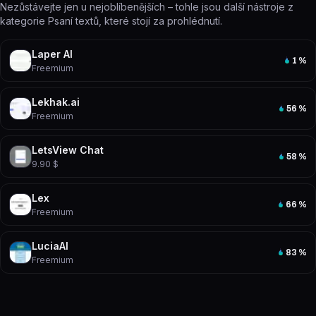
Nezůstávejte jen u nejoblíbenějších – tohle jsou další nástroje z
kategorie Psaní textů, které stojí za prohlédnutí.
Laper AI
1
%
Freemium
Lekhak.ai
56
%
Freemium
LetsView Chat
58
%
9.90 $
Lex
66
%
Freemium
LuciaAI
83
%
Freemium