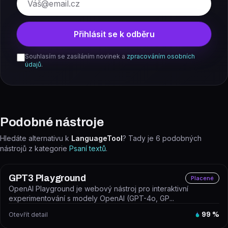
Přihlásit se k odběru
Souhlasím se zasíláním novinek a
zpracováním osobních
údajů
.
Podobné nástroje
Hledáte alternativu k
LanguageTool
? Tady je
6
podobných
nástrojů z kategorie
Psaní textů
.
GPT3 Playground
Placené
OpenAI Playground je webový nástroj pro interaktivní
experimentování s modely OpenAI (GPT-4o, GP...
Otevřít detail
99
%