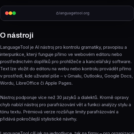
languagetool.org
O nástroji
LanguageTool je AI nástroj pro kontrolu gramatiky, pravopisu a
interpunkce, který funguje přímo ve webovém editoru nebo
prostřednictvím doplňků pro prohlížeče a kancelářský software.
Text lze vložit do editoru na webu nebo kontrolu provádět přímo
v prostředí, kde uživatel píše – v Gmailu, Outlooku, Google Docs,
Wordu, LibreOffice či Apple Pages.
Nástroj podporuje více než 30 jazyků a dialektů. Kromě opravy
chyb nabízí nástroj pro parafrázování vět a funkci analýzy stylu a
tónu textu. Prémiová verze rozšiřuje limity parafrázování a
přidává pokročilejší stylistické návrhy.
LanguageTool cílí jak na jednotlivce, tak na firmy – pro organizace