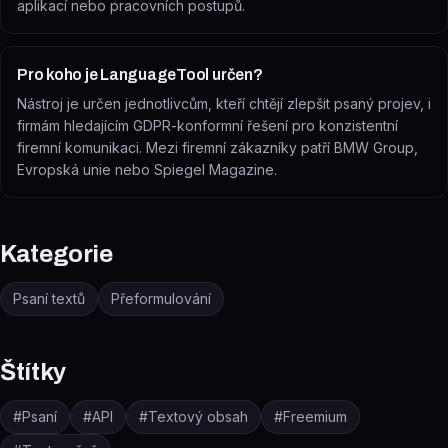
aplikací nebo pracovních postupů.
Pro koho je LanguageTool určen?
Nástroj je určen jednotlivcům, kteří chtějí zlepšit psaný projev, i
firmám hledajícím GDPR-konformní řešení pro konzistentní
firemní komunikaci. Mezi firemní zákazníky patří BMW Group,
Evropská unie nebo Spiegel Magazine.
Kategorie
Psaní textů
Přeformulování
Štítky
#
Psaní
#
API
#
Textový obsah
#
Freemium