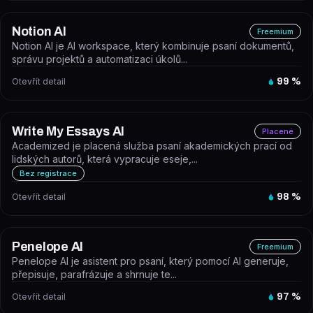
Notion AI
Freemium
Notion AI je AI workspace, který kombinuje psaní dokumentů,
správu projektů a automatizaci úkolů...
Otevřít detail
99
%
Write My Essays AI
Placené
Academized je placená služba psaní akademických prací od
lidských autorů, která vypracuje eseje,...
Bez registrace
Otevřít detail
98
%
Penelope AI
Freemium
Penelope AI je asistent pro psaní, který pomocí AI generuje,
přepisuje, parafrázuje a shrnuje te...
Otevřít detail
97
%