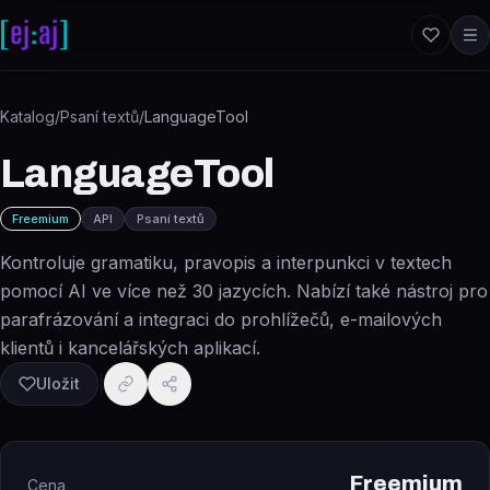
Přeskočit na obsah
Katalog
/
Psaní textů
/
LanguageTool
LanguageTool
Freemium
API
Psaní textů
Kontroluje gramatiku, pravopis a interpunkci v textech
pomocí AI ve více než 30 jazycích. Nabízí také nástroj pro
parafrázování a integraci do prohlížečů, e-mailových
klientů i kancelářských aplikací.
Uložit
Freemium
Cena