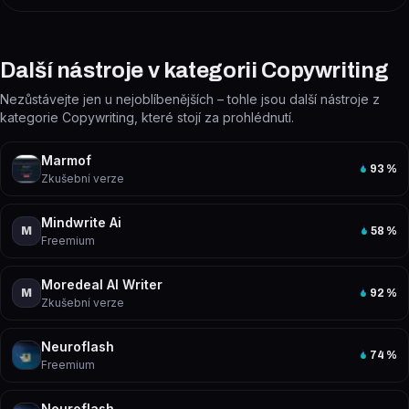
Další nástroje v kategorii Copywriting
Nezůstávejte jen u nejoblíbenějších – tohle jsou další nástroje z
kategorie Copywriting, které stojí za prohlédnutí.
Marmof
93
%
Zkušební verze
Mindwrite Ai
M
58
%
Freemium
Moredeal AI Writer
M
92
%
Zkušební verze
Neuroflash
74
%
Freemium
Neuroflash