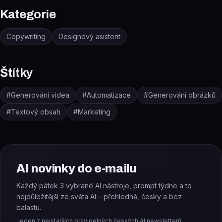
Kategorie
Copywriting
Designový asistent
Štítky
#
Generování videa
#
Automatizace
#
Generování obrázků
#
Textový obsah
#
Marketing
AI novinky do e-mailu
Každý pátek 3 vybrané AI nástroje, prompt týdne a to
nejdůležitější ze světa AI – přehledně, česky a bez
balastu.
Jeden z nejstarších pravidelných českých AI newsletterů.