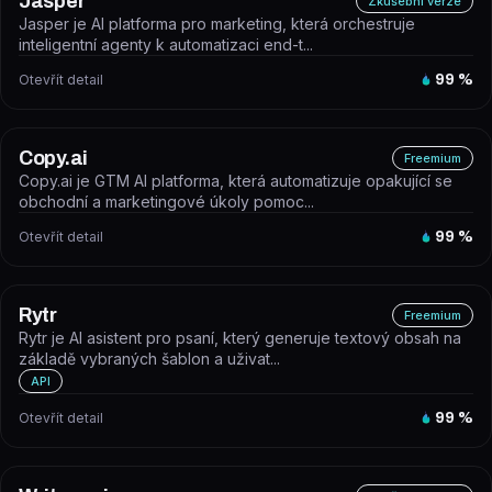
Jasper
Zkušební verze
Jasper je AI platforma pro marketing, která orchestruje
inteligentní agenty k automatizaci end-t...
Otevřít detail
99
%
Copy.ai
Freemium
Copy.ai je GTM AI platforma, která automatizuje opakující se
obchodní a marketingové úkoly pomoc...
Otevřít detail
99
%
Rytr
Freemium
Rytr je AI asistent pro psaní, který generuje textový obsah na
základě vybraných šablon a uživat...
API
Otevřít detail
99
%