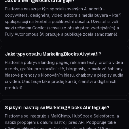
Jak MarketingBlocks AI funguje?
Platforma nasazuje tým specializovaných AI agentů –
copywritera, designéra, video editora a media buyera – kteří
spolupracují na tvorbě a publikování obsahu. Uživatel si volí
mezi režimem Copilot (schvaluje obsah před zveřejněním) a
Fully Autonomous (AI pracuje a publikuje zcela samostatně).
Jaké typy obsahu MarketingBlocks AI vytváří?
Platforma pokrývá landing pages, reklamní texty, promo videa
a reels, grafiku pro sociální sítě, blogposty, e-mailové šablony,
hlasové přenosy s klonováním hlasu, chatboty a přepisy audia
či videa. Umožňuje také prodej kurzů, členství a digitálních
produktů.
S jakými nástroji se MarketingBlocks AI integruje?
Platforma se integruje s MailChimp, HubSpot a Salesforce, a
nabízí propojení s dalšími nástroji přes API. Podporuje také
přímé publikování na sociální sítě v rámci funkce AI Social