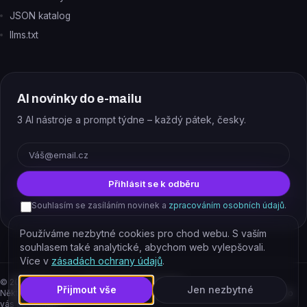
JSON katalog
llms.txt
AI novinky do e-mailu
3 AI nástroje a prompt týdne – každý pátek, česky.
E-mail
Přihlásit se k odběru
Souhlasím se zasíláním novinek a
zpracováním osobních údajů
.
Používáme nezbytné cookies pro chod webu. S vaším
souhlasem také analytické, abychom web vylepšovali.
Více v
zásadách ochrany údajů
.
©
2026
EJAJ s.r.o. – všechna práva vyhrazena.
Přijmout vše
Jen nezbytné
Některé odkazy jsou affiliate. Podporujete tím provoz katalogu, cena pro
vás se nemění.