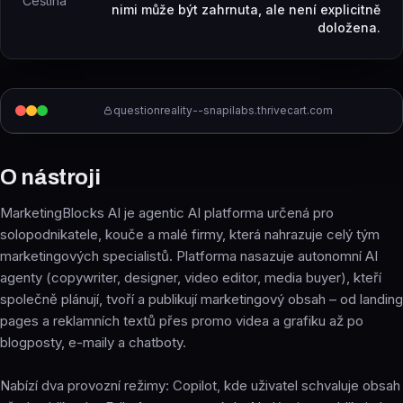
Čeština
nimi může být zahrnuta, ale není explicitně
doložena.
questionreality--snapilabs.thrivecart.com
O nástroji
MarketingBlocks AI je agentic AI platforma určená pro
solopodnikatele, kouče a malé firmy, která nahrazuje celý tým
marketingových specialistů. Platforma nasazuje autonomní AI
agenty (copywriter, designer, video editor, media buyer), kteří
společně plánují, tvoří a publikují marketingový obsah – od landing
pages a reklamních textů přes promo videa a grafiku až po
blogposty, e-maily a chatboty.
Nabízí dva provozní režimy: Copilot, kde uživatel schvaluje obsah