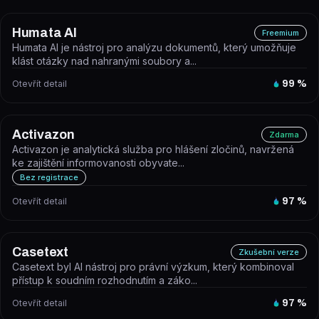
Humata AI
Freemium
Humata AI je nástroj pro analýzu dokumentů, který umožňuje
klást otázky nad nahranými soubory a...
Otevřít detail
99
%
Activazon
Zdarma
Activazon je analytická služba pro hlášení zločinů, navržená
ke zajištění informovanosti obyvate...
Bez registrace
Otevřít detail
97
%
Casetext
Zkušební verze
Casetext byl AI nástroj pro právní výzkum, který kombinoval
přístup k soudním rozhodnutím a záko...
Otevřít detail
97
%