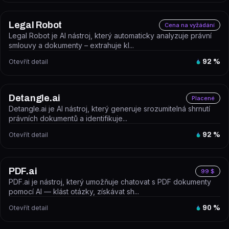
Legal Robot
Cena na vyžádání
Legal Robot je AI nástroj, který automaticky analyzuje právní
smlouvy a dokumenty – extrahuje kl...
Otevřít detail
92
%
Detangle.ai
Placené
Detangle.ai je AI nástroj, který generuje srozumitelná shrnutí
právních dokumentů a identifikuje...
Otevřít detail
92
%
PDF.ai
99 $
PDF.ai je nástroj, který umožňuje chatovat s PDF dokumenty
pomocí AI — klást otázky, získávat sh...
Otevřít detail
90
%