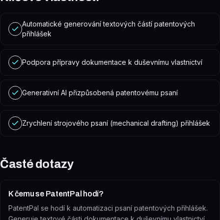
Automatické generování textových částí patentových
přihlášek
Podpora přípravy dokumentace k duševnímu vlastnictví
Generativní AI přizpůsobená patentovému psaní
Zrychlení strojového psaní (mechanical drafting) přihlášek
Časté dotazy
K čemu se PatentPal hodí?
PatentPal se hodí k automatizaci psaní patentových přihlášek.
Generuje textové části dokumentace k duševnímu vlastnictví,