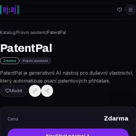
Přeskočit na obsah
Katalog
/
Právní asistent
/
PatentPal
PatentPal
Zdarma
Právní asistent
PatentPal je generativní AI nástroj pro duševní vlastnictví,
který automatizuje psaní patentových přihlášek.
Uložit
Zdarma
Cena