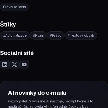
Právní asistent
Štítky
#
Automatizace
#
Psaní
#
Právo
#
Textový obsah
Sociální sítě
AI novinky do e-mailu
Každý pátek 3 vybrané AI nástroje, prompt týdne a to
nejdůležitější ze světa AI – přehledně, česky a bez