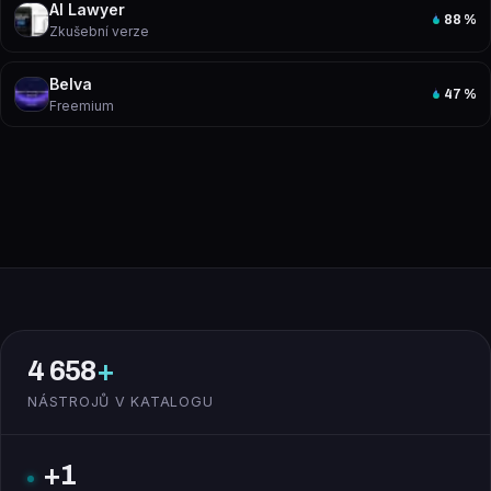
AI Lawyer
88
%
Zkušební verze
Belva
47
%
Freemium
4 658
+
NÁSTROJŮ V KATALOGU
+1