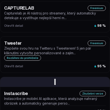
CAPTURELAB
Freemium
Capturelab je AI nástroj pro streamery, který automaticky
detekuje a vystřihuje nejlepší herní m...
Otevřít detail
98
%
Tweeter
Freemium
Zlepšete svou hru na Twitteru s Tweeterem! S jen pár
kliknutími vytvořte personalizované a zajím...
Rozšíření do prohlížeče
Otevřít detail
95
%
I
Instascribe
Zkušební verze
Instascribe je mobilní AI aplikace, která analyzuje nahraný
obrázek a automaticky generuje perso...