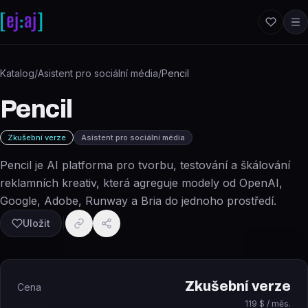
Přeskočit na obsah
Katalog
/
Asistent pro sociální média
/
Pencil
Pencil
Zkušební verze
Asistent pro sociální média
Pencil je AI platforma pro tvorbu, testování a škálování
reklamních kreativ, která agreguje modely od OpenAI,
Google, Adobe, Runway a Bria do jednoho prostředí.
Uložit
Zkušební verze
Cena
119 $ / měs.