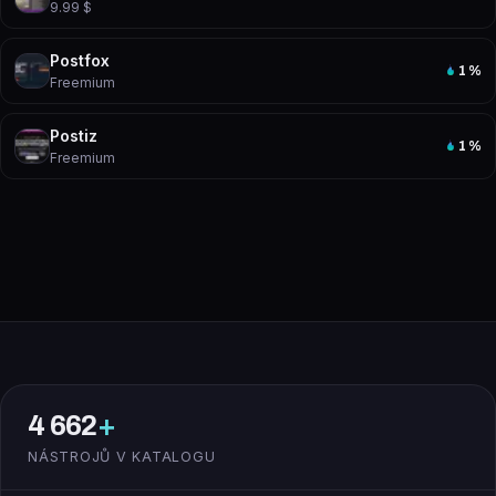
9.99 $
Postfox
1
%
Freemium
Postiz
1
%
Freemium
4 662
+
NÁSTROJŮ V KATALOGU