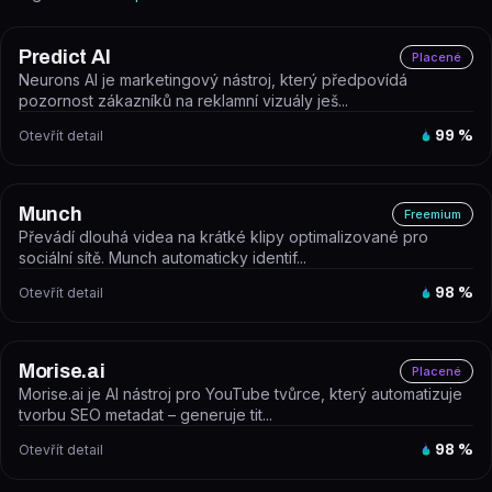
Predict AI
Placené
Neurons AI je marketingový nástroj, který předpovídá
pozornost zákazníků na reklamní vizuály ješ...
Otevřít detail
99
%
Munch
Freemium
Převádí dlouhá videa na krátké klipy optimalizované pro
sociální sítě. Munch automaticky identif...
Otevřít detail
98
%
Morise.ai
Placené
Morise.ai je AI nástroj pro YouTube tvůrce, který automatizuje
tvorbu SEO metadat – generuje tit...
Otevřít detail
98
%