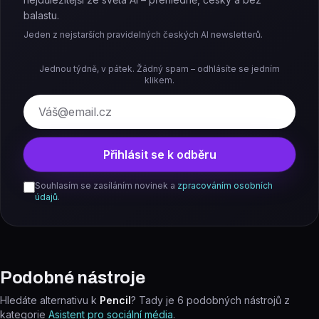
balastu.
Jeden z nejstarších pravidelných českých AI newsletterů.
Jednou týdně, v pátek. Žádný spam – odhlásíte se jedním
klikem.
E-mail
Přihlásit se k odběru
Souhlasím se zasíláním novinek a
zpracováním osobních
údajů
.
Podobné nástroje
Hledáte alternativu k
Pencil
? Tady je
6
podobných nástrojů z
kategorie
Asistent pro sociální média
.