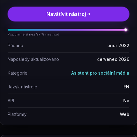
Navštívit nástroj
Populárnější než 97 % nástrojů
Přidáno
únor 2022
Naposledy aktualizováno
červenec 2026
Kategorie
Asistent pro sociální média
Jazyk nástroje
EN
API
Ne
Platformy
Web