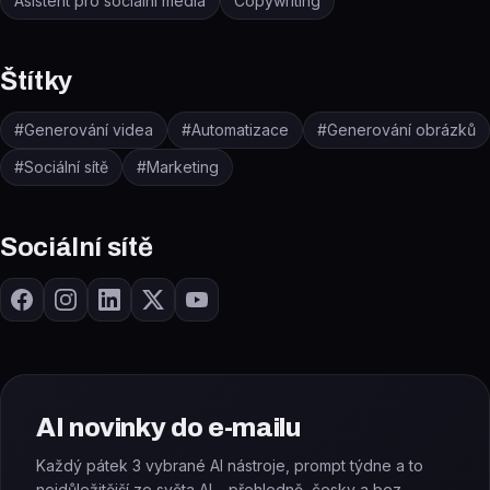
Asistent pro sociální média
Copywriting
Štítky
#
Generování videa
#
Automatizace
#
Generování obrázků
#
Sociální sítě
#
Marketing
Sociální sítě
AI novinky do e-mailu
Každý pátek 3 vybrané AI nástroje, prompt týdne a to
nejdůležitější ze světa AI – přehledně, česky a bez