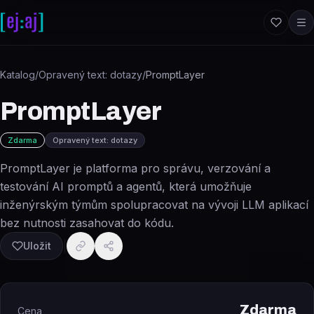
Přeskočit na obsah
Katalog
/
Opravený text: dotazy
/
PromptLayer
PromptLayer
Zdarma
Opravený text: dotazy
PromptLayer je platforma pro správu, verzování a
testování AI promptů a agentů, která umožňuje
inženýrským týmům spolupracovat na vývoji LLM aplikací
bez nutnosti zasahovat do kódu.
Uložit
Zdarma
Cena