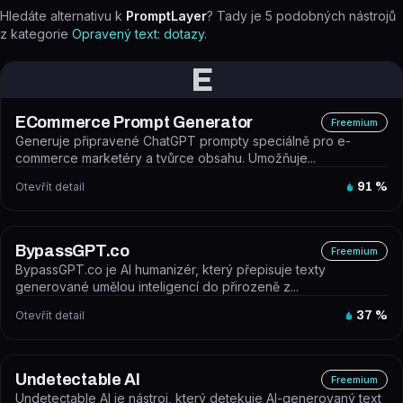
Hledáte alternativu k
PromptLayer
? Tady je
5
podobných nástrojů
z kategorie
Opravený text: dotazy
.
E
ECommerce Prompt Generator
Freemium
Generuje připravené ChatGPT prompty speciálně pro e-
commerce marketéry a tvůrce obsahu. Umožňuje...
Otevřít detail
91
%
BypassGPT.co
Freemium
BypassGPT.co je AI humanizér, který přepisuje texty
generované umělou inteligencí do přirozeně z...
Otevřít detail
37
%
Undetectable AI
Freemium
Undetectable AI je nástroj, který detekuje AI-generovaný text