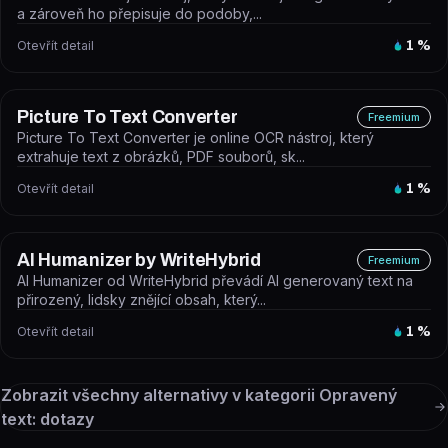
a zároveň ho přepisuje do podoby,...
Otevřít detail
1
%
Picture To Text Converter
Freemium
Picture To Text Converter je online OCR nástroj, který
extrahuje text z obrázků, PDF souborů, sk...
Otevřít detail
1
%
AI Humanizer by WriteHybrid
Freemium
AI Humanizer od WriteHybrid převádí AI generovaný text na
přirozený, lidsky znějící obsah, který...
Otevřít detail
1
%
Zobrazit všechny alternativy v kategorii
Opravený
text: dotazy