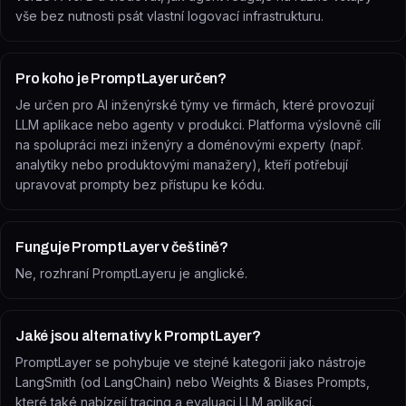
vše bez nutnosti psát vlastní logovací infrastrukturu.
Pro koho je PromptLayer určen?
Je určen pro AI inženýrské týmy ve firmách, které provozují
LLM aplikace nebo agenty v produkci. Platforma výslovně cílí
na spolupráci mezi inženýry a doménovými experty (např.
analytiky nebo produktovými manažery), kteří potřebují
upravovat prompty bez přístupu ke kódu.
Funguje PromptLayer v češtině?
Ne, rozhraní PromptLayeru je anglické.
Jaké jsou alternativy k PromptLayer?
PromptLayer se pohybuje ve stejné kategorii jako nástroje
LangSmith (od LangChain) nebo Weights & Biases Prompts,
které také nabízejí tracing a evaluaci LLM aplikací.