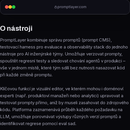
promptlayer.com
O nástroji
PromptLayer kombinuje správu promptů (prompt CMS),
testovací harness pro evaluace a observability stack do jednoho
nástroje pro AI inženýrské týmy. Umožňuje verzovat prompty,
spouštět regresní testy a sledovat chování agentů v produkci –
vše v jednom místě, které tým sdílí bez nutnosti nasazovat kód
při každé změně promptu.
Klíčovou funkcí je vizuální editor, ve kterém mohou i doménoví
experti (např. produktoví manažeři nebo analytici) upravovat a
testovat prompty přímo, aniž by museli zasahovat do zdrojového
kódu. Platforma zaznamenává průběh každého požadavku na
LLM, umožňuje porovnávat výstupy různých verzí promptů a
identifikovat regrese pomocí eval sad.