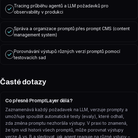
Tracing průběhu agentů a LLM požadavků pro
observability v produkci
Správa a organizace promptů přes prompt CMS (content
management system)
Porovnávání výstupů různých verzí promptů pomocí
testovacích sad
Časté dotazy
Co přesně PromptLayer dělá?
Zaznamenává každý požadavek na LLM, verzuje prompty a
umožňuje spouštět automatické testy (evaly), které odhalí,
zda změna promptu nezhoršila výstupy. V praxi to znamená,
že tým vidí historii všech promptů, může porovnat výstupy
verze A vs. B a sledovat, jak agent reaguje na různé vstupy –