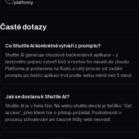
platformy
Časté dotazy
Co Shuttle AI konkrétně vytváří z promptu?
Shuttle AI generuje cloudové backendové aplikace – z
textového popisu vytvoří kód a rovnou ho nasadí do cloudu.
Platforma je postavena na Rustu a celý proces od zadání
promptu po běžící aplikaci trvá podle webu méně než 5 minut.
Jak se dostanu k Shuttle AI?
Shuttle AI je v beta fázi. Na webu shuttle.dev/ai je tlačítko 'Get
access', přes které lze o přístup požádat. Podrobnosti o
procesu schvalování ani časové lhůty web neuvádí.