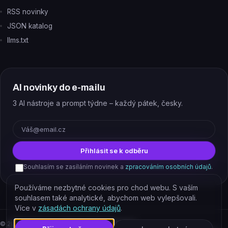
RSS novinky
JSON katalog
llms.txt
AI novinky do e-mailu
3 AI nástroje a prompt týdne – každý pátek, česky.
E-mail
Přihlásit se k odběru
Souhlasím se zasíláním novinek a
zpracováním osobních údajů
.
Používáme nezbytné cookies pro chod webu. S vaším
souhlasem také analytické, abychom web vylepšovali.
Více v
zásadách ochrany údajů
.
©
2026
EJAJ s.r.o. – všechna práva vyhrazena.