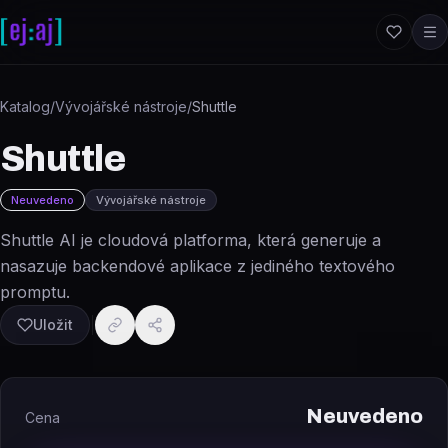
Přeskočit na obsah
Katalog
/
Vývojářské nástroje
/
Shuttle
Shuttle
Neuvedeno
Vývojářské nástroje
Shuttle AI je cloudová platforma, která generuje a
nasazuje backendové aplikace z jediného textového
promptu.
Uložit
Neuvedeno
Cena