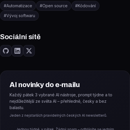
#
Automatizace
#
Open source
#
Kódování
#
Vývoj softwaru
Sociální sítě
AI novinky do e-mailu
Každý pátek 3 vybrané AI nástroje, prompt týdne a to
nejdůležitější ze světa AI – přehledně, česky a bez
balastu.
Jeden z nejstarších pravidelných českých AI newsletterů.
Jednou týdně, v pátek. Žádný spam – odhlásíte se jedním