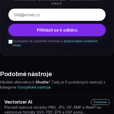
klikem.
E-mail
Přihlásit se k odběru
Souhlasím se zasíláním novinek a
zpracováním osobních
údajů
.
Podobné nástroje
Hledáte alternativu k
Shuttle
? Tady je
6
podobných nástrojů z
kategorie
Vývojářské nástroje
.
Vectorizer AI
Freemium
Převádí rastrové obrázky PNG, JPG, GIF, BMP a WebP na
vektorové formáty SVG, PDF, EPS a DXF pomo...