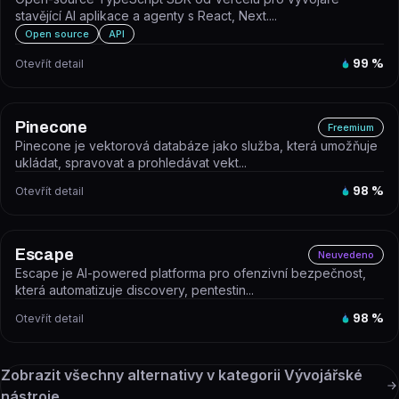
stavějící AI aplikace a agenty s React, Next....
Open source
API
Otevřít detail
99
%
Pinecone
Freemium
Pinecone je vektorová databáze jako služba, která umožňuje
ukládat, spravovat a prohledávat vekt...
Otevřít detail
98
%
Escape
Neuvedeno
Escape je AI-powered platforma pro ofenzivní bezpečnost,
která automatizuje discovery, pentestin...
Otevřít detail
98
%
Zobrazit všechny alternativy v kategorii
Vývojářské
nástroje