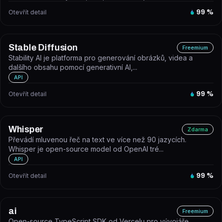
Otevřít detail
99
%
Stable Diffusion
Freemium
Stability AI je platforma pro generování obrázků, videa a
dalšího obsahu pomocí generativní AI,...
API
Otevřít detail
99
%
Whisper
Zdarma
Převádí mluvenou řeč na text ve více než 90 jazycích.
Whisper je open-source model od OpenAI tré...
API
Otevřít detail
99
%
ai
Freemium
Open-source TypeScript SDK od Vercelu pro vývojáře