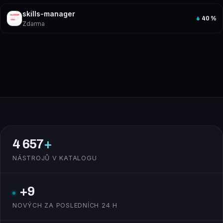
skills-manager
40
%
Zdarma
4 657
+
NÁSTROJŮ V KATALOGU
+9
NOVÝCH ZA POSLEDNÍCH 24 H