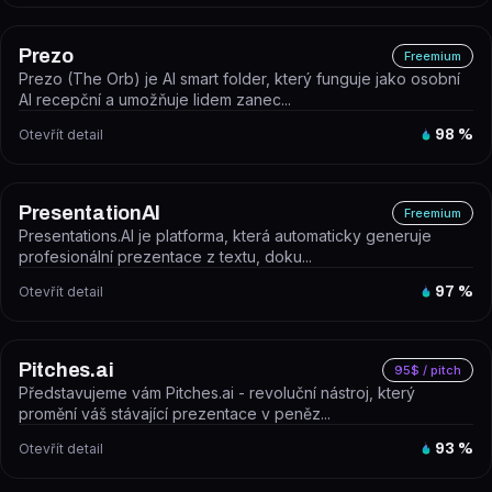
Prezo
Freemium
Prezo (The Orb) je AI smart folder, který funguje jako osobní
AI recepční a umožňuje lidem zanec...
Otevřít detail
98
%
PresentationAI
Freemium
Presentations.AI je platforma, která automaticky generuje
profesionální prezentace z textu, doku...
Otevřít detail
97
%
Pitches.ai
95$ / pitch
Představujeme vám Pitches.ai - revoluční nástroj, který
promění váš stávající prezentace v peněz...
Otevřít detail
93
%