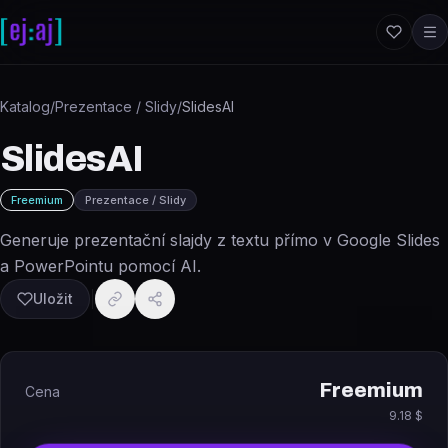
Přeskočit na obsah
Katalog
/
Prezentace / Slidy
/
SlidesAI
SlidesAI
Freemium
Prezentace / Slidy
Generuje prezentační slajdy z textu přímo v Google Slides
a PowerPointu pomocí AI.
Uložit
Freemium
Cena
9.18 $