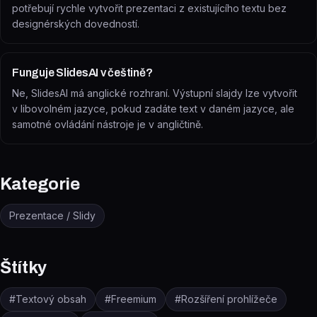
potřebují rychle vytvořit prezentaci z existujícího textu bez
designérských dovedností.
Funguje SlidesAI v češtině?
Ne, SlidesAI má anglické rozhraní. Výstupní slajdy lze vytvořit
v libovolném jazyce, pokud zadáte text v daném jazyce, ale
samotné ovládání nástroje je v angličtině.
Kategorie
Prezentace / Slidy
Štítky
#
Textový obsah
#
Freemium
#
Rozšíření prohlížeče