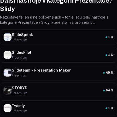
Další nástroje v kategorii Prezentace /
Slidy
Nezůstávejte jen u nejoblíbenějších – tohle jsou další nástroje z
kategorie Prezentace / Slidy, které stojí za prohlédnutí.
SlideSpeak
1
%
Freemium
SlidesPilot
1
%
Freemium
Slideteam - Presentation Maker
40
%
Freemium
STORYD
64
%
Freemium
Twistly
1
%
Freemium