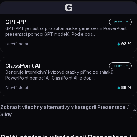
G
GPT-PPT
Freemium
GPT-PPT je nástroj pro automatické generování PowerPoint
prezentací pomocí GPT modelů. Podle dos...
Otevřít detail
93
%
ClassPoint AI
Freemium
Generuje interaktivní kvízové otázky přímo ze snímků
PowerPoint pomocí AI. ClassPoint AI je dopl...
Otevřít detail
88
%
Zobrazit všechny alternativy v kategorii
Prezentace /
Slidy