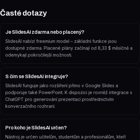
Časté dotazy
Je SlidesAI zdarma nebo placený?
SlidesAI nabízí freemium model – základní funkce jsou
dostupné zdarma. Placené plány začínají od 8,33 $ měsíčně a
odemykají pokročilejší možnosti.
S čím se SlidesAI integruje?
SlidesAI funguje jako rozšíření přímo v Google Slides a
podporuje také PowerPoint. K dispozici je rovněž integrace s
ChatGPT pro generování prezentací prostřednictvím
konverzačního rozhraní.
Pro koho je SlidesAI určen?
Nástroj je určen učitelům, studentům a profesionálům, kteří