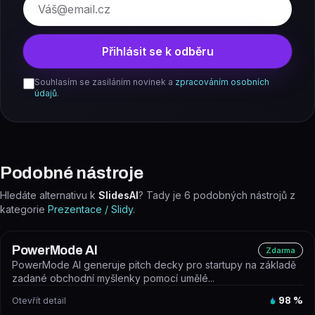
E-mail
Přihlásit se k odběru
Souhlasím se zasíláním novinek a
zpracováním osobních
údajů
.
Podobné nástroje
Hledáte alternativu k
SlidesAI
? Tady je
6
podobných nástrojů z
kategorie
Prezentace / Slidy
.
PowerMode AI
Zdarma
PowerMode AI generuje pitch decky pro startupy na základě
zadané obchodní myšlenky pomocí umělé...
Otevřít detail
98
%