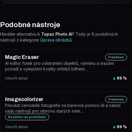
Podobné nástroje
Hledáte alternativu k
Topaz Photo AI
? Tady je
6
podobných
nástrojů z kategorie
Úprava obrázků
.
Magic Eraser
Freemium
AI editor fotek pro odstranění objektů, výměnu a mazání
pozadí a vylepšení kvality snímků během...
Otevřít detail
99
%
Imagecolorizer
Freemium
Převádí černobílé fotografie na barevné pomocí AI a nabízí
sadu nástrojů pro obnovu starých sním...
Rozšíření do prohlížeče
Otevřít detail
99
%