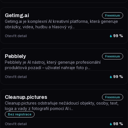
Getimg.ai
Freemium
Getimg.ai je komplexní AI kreativní platforma, která generuje
obrázky, videa, hudbu a hlasový vý...
Otevřít detail
99
%
Pebblely
Freemium
Pebblely je AI nástroj, který generuje profesionální
produktová pozadí – uživatel nahraje foto p...
Otevřít detail
99
%
Cleanup.pictures
Freemium
Cleanup.pictures odstraňuje nežádoucí objekty, osoby, text,
loga a vady z fotografií pomocí AI i...
Bez registrace
Otevřít detail
98
%