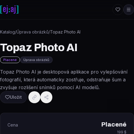
Přeskočit na obsah
Katalog
/
Úprava obrázků
/
Topaz Photo AI
Topaz Photo AI
Placené
Úprava obrázků
Topaz Photo AI je desktopová aplikace pro vylepšování
fotografií, která automaticky zostřuje, odstraňuje šum a
zvyšuje rozlišení snímků pomocí AI modelů.
Uložit
Placené
Cena
199 $