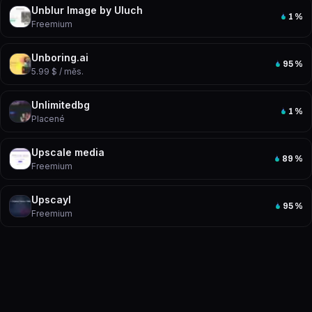
Unblur Image by Uluch
1
%
Freemium
Unboring.ai
95
%
5.99 $ / měs.
Unlimitedbg
1
%
Placené
Upscale media
89
%
Freemium
Upscayl
95
%
Freemium