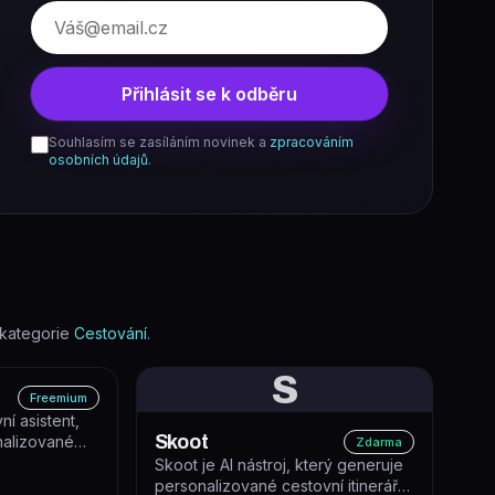
E-mail
Přihlásit se k odběru
Souhlasím se zasíláním novinek a
zpracováním
osobních údajů
.
kategorie
Cestování
.
S
Freemium
ní asistent,
Skoot
nalizované
Zdarma
adané...
Skoot je AI nástroj, který generuje
personalizované cestovní itineráře