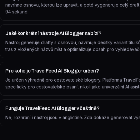
navrhne osnovu, kterou lze upravit, a poté vygeneruje celý draft
94 sekund.
Jaké konkrétní nástroje AI Blogger nabízí?
Nástroj generuje drafty s osnovou, navrhuje desítky variant titu
tras z vložených názvů míst a optimalizuje obsah pro vyhledávač
Pro koho je TravelFeed AI Blogger určen?
Je určen výhradně pro cestovatelské blogery. Platforma TravelFe
specificky pro cestovatelské psaní, nikoli jako univerzální AI asist
Funguje TravelFeed AI Blogger v češtině?
Ne, rozhraní i nástroj jsou v angličtině. Zda dokáže generovat výs