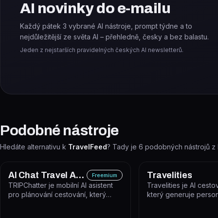
AI novinky do e-mailu
Každý pátek 3 vybrané AI nástroje, prompt týdne a to
nejdůležitější ze světa AI – přehledně, česky a bez balastu.
Jeden z nejstarších pravidelných českých AI newsletterů.
Podobné nástroje
Hledáte alternativu k
TravelFeed
? Tady je
6
podobných nástrojů z 
AI Chat Travel Assistant
Travelities
Freemium
TRIPChatter je mobilní AI asistent
Travelities je AI cestov
pro plánování cestování, který
který generuje perso
prostřednictvím chatu vytváří...
itineráře na základě z