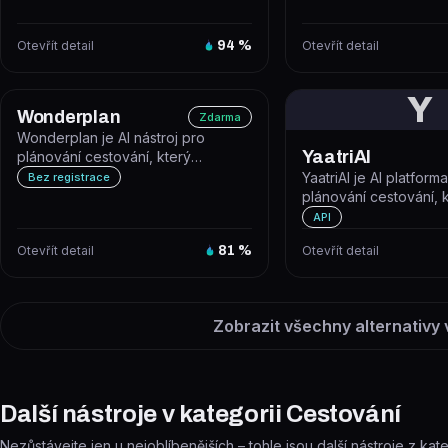
Otevřít detail
94
%
Otevřít detail
Y
Wonderplan
Zdarma
Wonderplan je AI nástroj pro
YaatriAI
plánování cestování, který
generuje personalizované cestovní
YaatriAI je AI platform
Bez registrace
itiner...
plánování cestování, 
generuje personaliz
API
itineráře, dopo...
Otevřít detail
81
%
Otevřít detail
Zobrazit všechny alternativy 
Další nástroje v kategorii Cestování
Nezůstávejte jen u nejoblíbenějších – tohle jsou další nástroje z kat