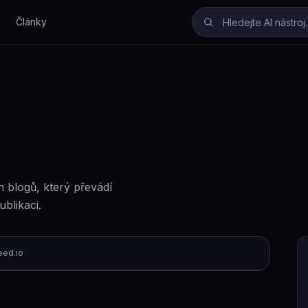
Články
h blogů, který převádí
blikaci.
eed.io