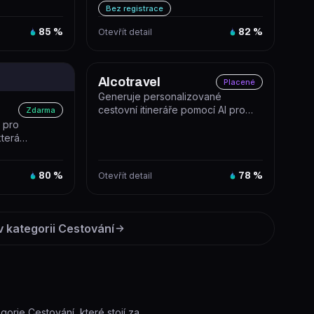
pro rodiny s dětmi na zák...
Bez registrace
85
%
Otevřít detail
82
%
Alcotravel
Placené
Generuje personalizované
cestovní itineráře pomocí AI pro
Zdarma
libovolnou destinaci na světě.
a pro
která
ované
80
%
Otevřít detail
78
%
v kategorii
Cestování
egorie Cestování, které stojí za