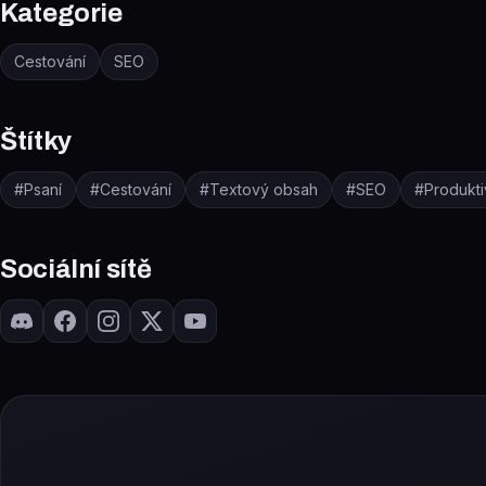
Kategorie
Cestování
SEO
Štítky
#
Psaní
#
Cestování
#
Textový obsah
#
SEO
#
Produkti
Sociální sítě