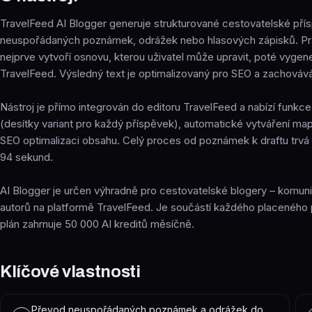
TravelFeed AI Blogger generuje strukturované cestovatelské pří
neuspořádaných poznámek, odrážek nebo hlasových zápisků. Pra
nejprve vytvoří osnovu, kterou uživatel může upravit, poté vygener
TravelFeed. Výsledný text je optimalizovaný pro SEO a zachovává 
Nástroj je přímo integrován do editoru TravelFeed a nabízí funkce 
(desítky variant pro každý příspěvek), automatické vytváření map
SEO optimalizaci obsahu. Celý proces od poznámek k draftu trvá 
94 sekund.
AI Blogger je určen výhradně pro cestovatelské blogery – komunit
autorů na platformě TravelFeed. Je součástí každého placeného 
plán zahrnuje 50 000 AI kreditů měsíčně.
Klíčové vlastnosti
Převod neuspořádaných poznámek a odrážek do