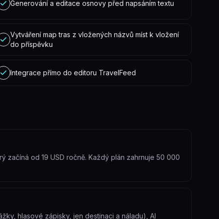
Generování a editace osnovy před napsáním textu
Vytváření map tras z vložených názvů míst k vložení
do příspěvku
Integrace přímo do editoru TravelFeed
rý začíná od 19 USD ročně. Každý plán zahrnuje 50 000
žky, hlasové zápisky, jen destinaci a náladu), AI