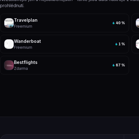
prohlédnutí.
Travelplan
40
%
Freemium
Wanderboat
1
%
Freemium
Bestflights
67
%
Zdarma