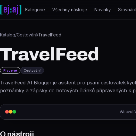
Přeskočit na obsah
Kategorie
Všechny nástroje
Novinky
Srovnání
Katalog
/
Cestování
/
TravelFeed
TravelFeed
Placené
Cestování
TravelFeed AI Blogger je asistent pro psaní cestovatelskýc
poznámky a zápisky do hotových článků připravených k pu
travelf
O nástroji