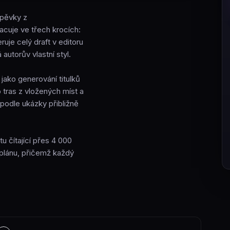
spěvky z
cuje ve třech krocích:
uje celý draft v editoru
autorův vlastní styl.
jako generování titulků
 tras z vložených míst a
podle ukázky přibližně
u čítající přes 4 000
plánu, přičemž každý