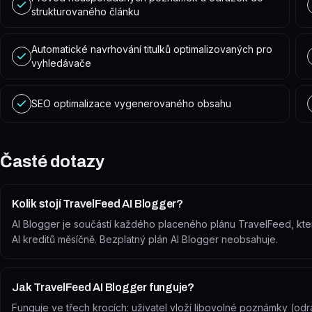
strukturovaného článku
Automatické navrhování titulků optimalizovaných pro
vyhledávače
SEO optimalizace vygenerovaného obsahu
Časté dotazy
Kolik stojí TravelFeed AI Blogger?
AI Blogger je součástí každého placeného plánu TravelFeed, kte
AI kreditů měsíčně. Bezplatný plán AI Blogger neobsahuje.
Jak TravelFeed AI Blogger funguje?
Funguje ve třech krocích: uživatel vloží libovolné poznámky (odrá