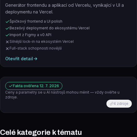
Generátor frontendu a aplikací od Vercelu, vynikající v UI a
deploymentu na Vercel.
Špičkový frontend a UI polish
Bezešvý deployment do ekosystému Vercel
Import z Figmy a v0 API
Silnější lock-in na ekosystém Vercel
Full-stack schopnosti novější
Otevřít detail
Fakta ověřena
12. 7. 2026
Ceny a parametry se u AI nástrojů mohou měnit — vždy ověřte u
zdroje.
4
zdroje
Celé kategorie k tématu