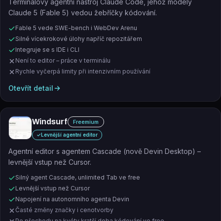
Terminálový agentní nástroj Claude Code, jehož modely
Claude 5 (Fable 5) vedou žebříčky kódování.
Fable 5 vede SWE-bench i WebDev Arenu
Silné vícekrokové úlohy napříč repozitářem
Integruje se s IDE i CLI
Není to editor – práce v terminálu
Rychle vyčerpá limity při intenzivním používání
Otevřít detail
Windsurf
Freemium
✓
Levnější agentní editor
Agentní editor s agentem Cascade (nově Devin Desktop) –
levnější vstup než Cursor.
Silný agent Cascade, unlimited Tab ve free
Levnější vstup než Cursor
Napojení na autonomního agenta Devin
Časté změny značky i cenotvorby
Po přechodu na kvóty kratší doba kódování ve free