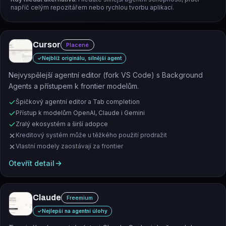
napříč celým repozitářem nebo rychlou tvorbu aplikací.
Cursor
Placené
✓
Nejblíž originálu, silnější agent
Nejvyspělejší agentní editor (fork VS Code) s Background
Agents a přístupem k frontier modelům.
Špičkový agentní editor a Tab completion
Přístup k modelům OpenAI, Claude i Gemini
Zralý ekosystém a širší adopce
Kreditový systém může u těžkého použití prodražit
Vlastní modely zaostávají za frontier
Otevřít detail
Claude
Freemium
✓
Nejlepší na agentní úlohy