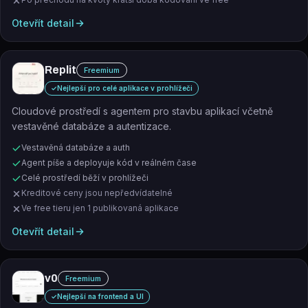
Otevřít detail
Replit
Freemium
✓
Nejlepší pro celé aplikace v prohlížeči
Cloudové prostředí s agentem pro stavbu aplikací včetně
vestavěné databáze a autentizace.
Vestavěná databáze a auth
Agent píše a deployuje kód v reálném čase
Celé prostředí běží v prohlížeči
Kreditové ceny jsou nepředvídatelné
Ve free tieru jen 1 publikovaná aplikace
Otevřít detail
v0
Freemium
✓
Nejlepší na frontend a UI