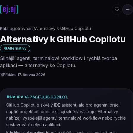
Přeskočit na obsah
Katalog
/
Srovnání
/
Alternativy k GitHub Copilotu
Alternativy k GitHub Copilotu
🔄
Alternativy
Silnější agenti, terminálové workflow i rychlá tvorba
aplikací — alternativy ke Copilotu.
🗓️
Přidáno
17. června 2026
🔄
NÁHRADA ZA
GITHUB COPILOT
GitHub Copilot je skvělý IDE asistent, ale pro agentní práci
napříč projektem dnes existují silnější nástroje. Alternativy
nabízejí vyspělejší agenty, terminálové workflow nebo rychlé
sestavování celých aplikací.
Kdy hledat alternativu:
Hledáte silnější agentní schopnosti, práci