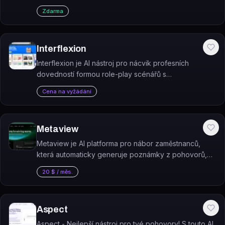
výkonu zaměstnanců a šetří hodiny ruční práce při
Zdarma
psaní performance review.
Interflexion
Interflexion je AI nástroj pro nácvik profesních
dovedností formou role-play scénářů s
personalizovanou zpětnou vazbou.
Cena na vyžádání
Metaview
Metaview je AI platforma pro nábor zaměstnanců,
která automaticky generuje poznámky z pohovorů,
reporty, pracovní inzeráty a umožňuje vyhledávání
20 $ / měs.
kandidátů.
Aspect
Aspect - Nejlepší nástroj pro tvé pohovory! S touto AI