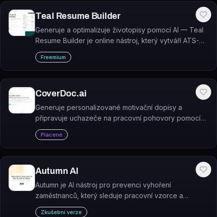
Teal Resume Builder
Generuje a optimalizuje životopisy pomocí AI — Teal
Resume Builder je online nástroj, který vytváří ATS-
friendly životopisy přizpůsobené konkrétnímu
Freemium
pracovnímu inzerátu.
CoverDoc.ai
Generuje personalizované motivační dopisy a
připravuje uchazeče na pracovní pohovory pomocí
AI.
Placené
Autumn AI
Autumn je AI nástroj pro prevenci vyhoření
zaměstnanců, který sleduje pracovní vzorce a
identifikuje rizikové signály bez použití dotazníků.
Zkušební verze