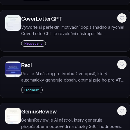
CoverLetterGPT
Vytvořte si perfektní motivační dopis snadno a rychle!
CoverLetterGPT je revoluční nástroj umělé
inteligence, který generuje profesionální žádosti o
Neuvedeno
zaměstnání.
Rezi
Rezi je AI nástroj pro tvorbu životopisů, který
automaticky generuje obsah, optimalizuje ho pro ATS
systémy a přizpůsobuje ho konkrétním pracovním
Freemium
nabídkám.
GeniusReview
GeniusReview je AI nástroj, který generuje
přizpůsobené odpovědi na otázky 360° hodnocení