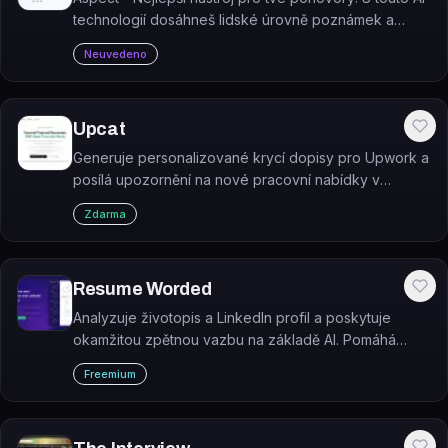
technologií dosáhneš lidské úrovně poznámek a
získáš konkurenční výhodu. A to všechno zcela
Neuvedeno
zdarma! Kategorie: #lidské zdroje.
Upcat
Generuje personalizované krycí dopisy pro Upwork a
posílá upozornění na nové pracovní nabídky v
reálném čase.
Zdarma
Resume Worded
Analyzuje životopis a LinkedIn profil a poskytuje
okamžitou zpětnou vazbu na základě AI. Pomáhá
přizpůsobit životopis konkrétnímu popisu pracovní
Freemium
pozice.