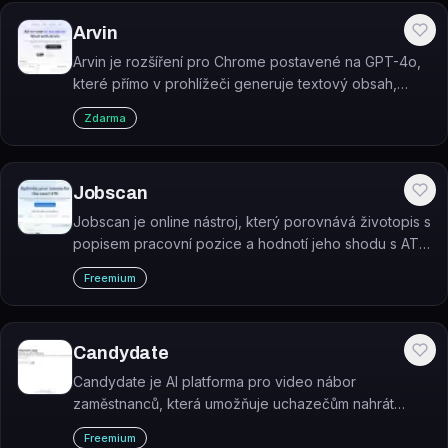
Arvin
Arvin je rozšíření pro Chrome postavené na GPT-4o,
které přímo v prohlížeči generuje textový obsah,
obrázky a loga a nabízí AI chat, vyhledávání i čtení
Zdarma
PDF.
Jobscan
Jobscan je online nástroj, který porovnává životopis s
popisem pracovní pozice a hodnotí jeho shodu s ATS
(systémy pro sledování uchazečů).
Freemium
Candydate
Candydate je AI platforma pro video nábor
zaměstnanců, která umožňuje uchazečům nahrát
krátké video-pitch a automaticky je hodnotí a řadí
Freemium
podle vhodnosti pro roli.