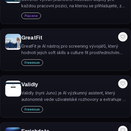
každou pracovní pozici, na kterou se přihlašujete, za
pár minut.
Placené
GreatFit
GreatFit je AI nástroj pro screening vývojářů, který
hodnotí jejich soft skills a culture fit prostřednictvím
chatbota analyzujícího písemnou komunikaci. Nástroj
Freemium
se aktuálně jeví jako neaktivní.
Validly
Validly (nyní Juno) je AI výzkumný asistent, který
autonomně vede uživatelské rozhovory a extrahuje z
nich kvalitativní poznatky bez nutnosti manuálního
Freemium
vedení výzkumníkem.