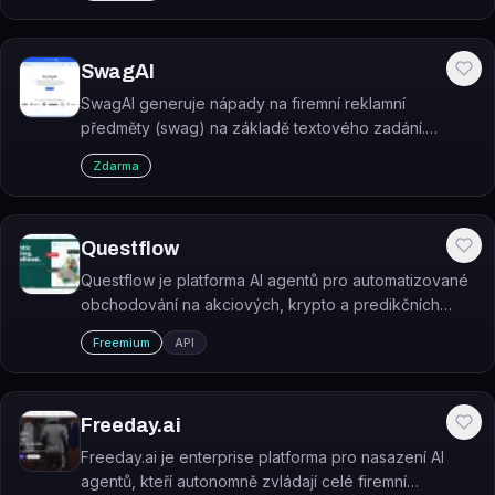
SwagAI
SwagAI generuje nápady na firemní reklamní
předměty (swag) na základě textového zadání.
Pomáhá zjednodušit plánování branded merchandise
Zdarma
pomocí AI.
Questflow
Questflow je platforma AI agentů pro automatizované
obchodování na akciových, krypto a predikčních
trzích.
Freemium
API
Freeday.ai
Freeday.ai je enterprise platforma pro nasazení AI
agentů, kteří autonomně zvládají celé firemní