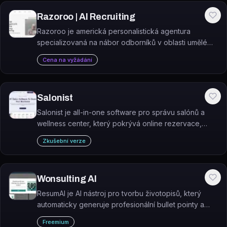
Razoroo | AI Recruiting
Razoroo je americká personalistická agentura
specializovaná na nábor odborníků v oblasti umělé
inteligence, strojového učení a datové vědy.
Cena na vyžádání
Salonist
Salonist je all-in-one software pro správu salónů a
wellness center, který pokrývá online rezervace,
POS, CRM, sklad i věrnostní program.
Zkušební verze
Wonsulting AI
ResumAI je AI nástroj pro tvorbu životopisů, který
automaticky generuje profesionální bullet pointy a
strukturované CV na základě zadaných informací.
Freemium