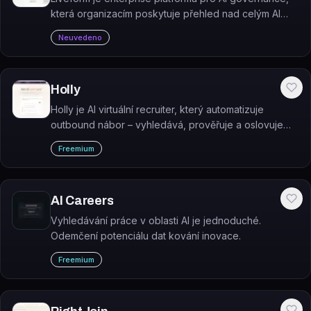
která organizacím poskytuje přehled nad celým AI
stackem a hodnotí každý AI nástroj nebo prototyp
Neuvedeno
podle sedmi dimenzí důvěryhodnosti.
Holly
Holly je AI virtuální recruiter, který automatizuje
outbound nábor – vyhledává, prověřuje a oslovuje
kandidáty ve velkém měřítku.
Freemium
AI Careers
Vyhledávání práce v oblasti AI je jednoduché.
Odemčení potenciálu dat kování inovace.
Freemium