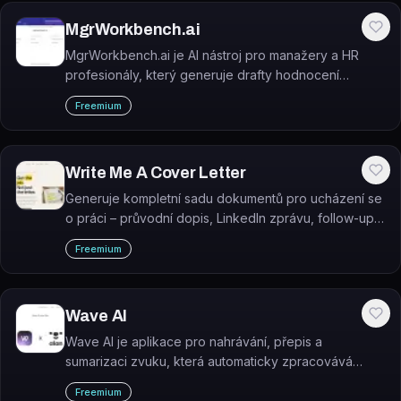
MgrWorkbench.ai
MgrWorkbench.ai je AI nástroj pro manažery a HR
profesionály, který generuje drafty hodnocení
výkonu zaměstnanců, rozvojových plánů a obchodní
Freemium
korespondence.
Write Me A Cover Letter
Generuje kompletní sadu dokumentů pro ucházení se
o práci – průvodní dopis, LinkedIn zprávu, follow-up
e-mail, poděkování a přípravu na pohovor – na
Freemium
základě URL pracovní nabídky.
Wave AI
Wave AI je aplikace pro nahrávání, přepis a
sumarizaci zvuku, která automaticky zpracovává
schůzky, telefonáty, přednášky i hlasové poznámky.
Freemium