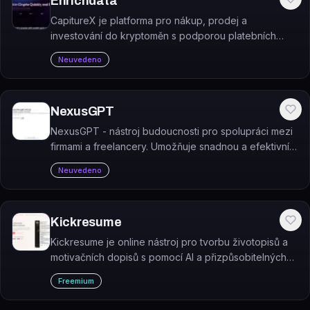
Enrichdata
CapitureX je platforma pro nákup, prodej a
investování do kryptoměn s podporou platebních
karet, SEPA a mobilní aplikace.
Neuvedeno
NexusGPT
NexusGPT - nástroj budoucnosti pro spolupráci mezi
firmami a freelancery. Umožňuje snadnou a efektivní
spolupráci, která překonává bariéry a zrychluje
Neuvedeno
procesy. A to vše zcela zdarma!
Kickresume
Kickresume je online nástroj pro tvorbu životopisů a
motivačních dopisů s pomocí AI a přizpůsobitelných
šablon.
Freemium