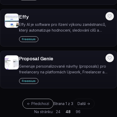
Effy
Effy AI je software pro řízení výkonu zaměstnanců,
který automatizuje hodnocení, sledování cílů a
generování přehledů pomocí umělé inteligence.
Freemium
Proposal Genie
Generuje personalizované návrhy (proposals) pro
freelancery na platformách Upwork, Freelancer a
Fiverr. Proposal Genie je AI nástroj, který vytvoří návrh
Freemium
zakázky během 30 sekund.
← Předchozí
Strana
1
z
3
Další →
Na stránku:
24
48
96