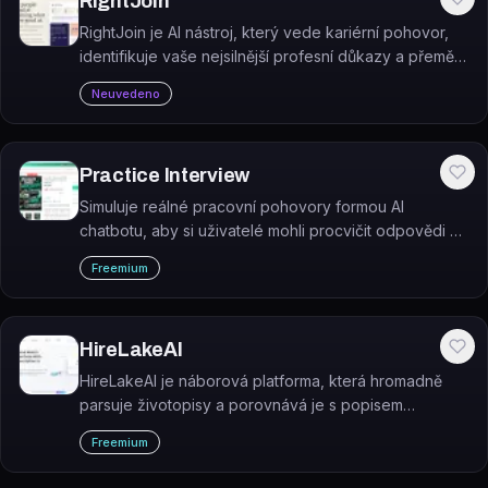
RightJoin
RightJoin je AI nástroj, který vede kariérní pohovor,
identifikuje vaše nejsilnější profesní důkazy a přemění
je do sdílitelného showcase pro recruitery a
Neuvedeno
reference.
Practice Interview
Simuluje reálné pracovní pohovory formou AI
chatbotu, aby si uživatelé mohli procvičit odpovědi na
otázky pro různé pracovní pozice.
Freemium
HireLakeAI
HireLakeAI je náborová platforma, která hromadně
parsuje životopisy a porovnává je s popisem
pracovní pozice pomocí AI.
Freemium