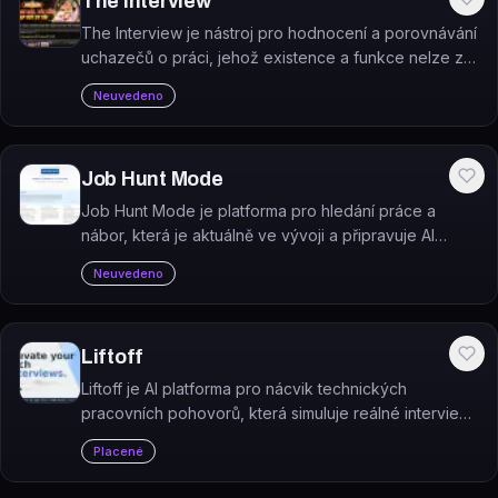
The Interview
The Interview je nástroj pro hodnocení a porovnávání
uchazečů o práci, jehož existence a funkce nelze z
dostupných zdrojů ověřit.
Neuvedeno
Job Hunt Mode
Job Hunt Mode je platforma pro hledání práce a
nábor, která je aktuálně ve vývoji a připravuje AI
nástroje pro uchazeče o práci, hiring manažery,
Neuvedeno
recruitery a personální agentury.
Liftoff
Liftoff je AI platforma pro nácvik technických
pracovních pohovorů, která simuluje reálné interview
otázky.
Placené