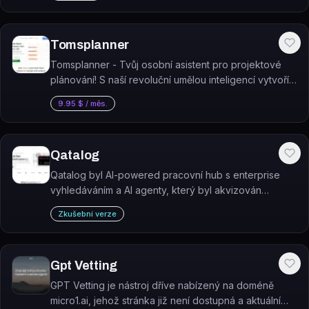
Tomsplanner
Tomsplanner - Tvůj osobní asistent pro projektové
plánování! S naší revoluční umělou inteligencí vytvoříš
ohromující a kompletní Ganttovy diagramy pouze na
9.95 $ / měs.
základě krátkého popisu projektu.
Qatalog
Qatalog byl AI-powered pracovní hub s enterprise
vyhledáváním a AI agenty, který byl akvizován
platformou ClickUp.
Zkušební verze
Gpt Vetting
GPT Vetting je nástroj dříve nabízený na doméně
micro1.ai, jehož stránka již není dostupná a aktuální