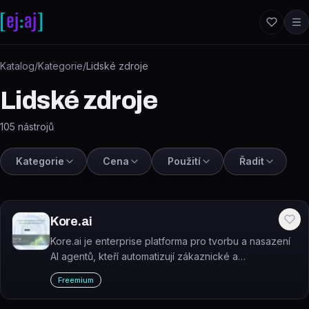
Přeskočit na obsah
Katalog
/
Kategorie
/
Lidské zdroje
Lidské zdroje
105
nástrojů
Kategorie
Cena
Použití
Řadit
Kore.ai
Kore.ai je enterprise platforma pro tvorbu a nasazení
AI agentů, kteří automatizují zákaznické a
zaměstnanecké procesy na hlasových i digitálních
Freemium
kanálech.