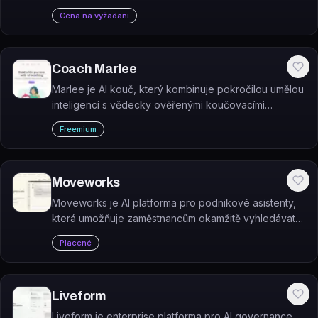
workflows – od zákaznického servisu po zpracování
Cena na vyžádání
faktur.
Coach Marlee
Marlee je AI kouč, který kombinuje pokročilou umělou
inteligenci s vědecky ověřenými koučovacími
metodami a pomáhá jednotlivcům dosahovat
Freemium
osobních i pracovních cílů.
Moveworks
Moveworks je AI platforma pro podnikové asistenty,
která umožňuje zaměstnancům okamžitě vyhledávat
informace a automatizovat úkoly napříč firemními
Placené
aplikacemi.
Liveform
Liveform je enterprise platforma pro AI governance,