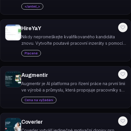
web micro1.ai jej neuvádí mezi svými produkty.
</antml_>
HireYaY
Nikdy nepromeškejte kvalifikovaného kandidáta
znovu. Vytvořte poutavé pracovní inzeráty s pomocí
AI. Distribuujte je v jediném kliknutí milionům uchazečů
Placené
o práci.
Augmentir
Augmentir je AI platforma pro řízení práce na první linii
ve výrobě a průmyslu, která propojuje pracovníky s
digitálními pracovními postupy a analytickými nástroji.
Cena na vyžádání
Coverler
Coverler vytváří jedinečné motivační dopisy pro