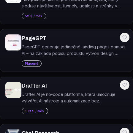
sleduje návštěvnost, funnely, události a stránky v
přehledném dashboardu.
59 $ / měs.
PageGPT
PageGPT generuje jedinečné landing pages pomocí
AI – na základě popisu produktu vytvoří design,
copywriting i obrázky.
Placené
Drafter AI
Drafter AI je no-code platforma, která umožňuje
vytvářet AI nástroje a automatizace bez
programování.
199 $ / měs.