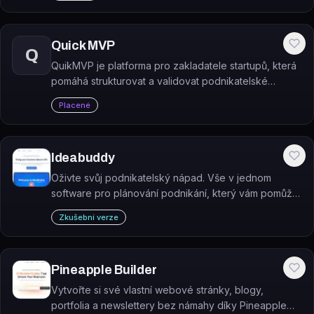
Quick MVP
Q
QuikMVP je platforma pro zakladatele startupů, která
pomáhá strukturovat a validovat podnikatelské
nápady pomocí Business Model Canvas, SWOT
Placené
analýzy a AI-asistovaného generování business
modelů.
Ideabuddy
Oživte svůj podnikatelský nápad. Vše v jednom
software pro plánování podnikání, který vám pomůže
proměnit vaši skvělou myšlenku v úspěšný podnik.
Zkušební verze
Pineapple Builder
Vytvořte si své vlastní webové stránky, blogy,
portfolia a newslettery bez námahy díky Pineapple