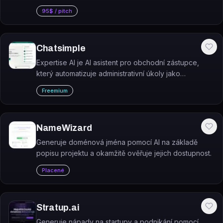
S touto úžasnou aplikací budete schopni získat
95$ / pitch
financování snadněji než kdy dříve.
Chatsimple
Expertise AI je AI asistent pro obchodní zástupce,
který automatizuje administrativní úkoly jako
aktualizace CRM, přípravu na schůzky, follow-upy a
Freemium
prospecting.
NameWizard
Generuje doménová jména pomocí AI na základě
popisu projektu a okamžitě ověřuje jejich dostupnost.
Placené
Stratup.ai
Generuje nápady na startupy a podnikání pomocí