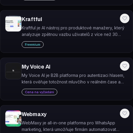
Kraftful
Kraftful je AI nástroj pro produktové manažery, který
analyzuje zpětnou vazbu uživatelů z více než 30
zdrojů a převádí ji na konkrétní produktové poznatky.
Freemium
My Voice AI
My Voice AI je B2B platforma pro autentizaci hlasem,
která ověřuje totožnost mluvčího v reálném čase a
chrání před deepfake hlasovými útoky.
Cena na vyžádání
Webmaxy
WebMaxy je all-in-one platforma pro WhatsApp
marketing, která umožňuje firmám automatizovat