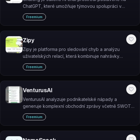
ChatGPT, které umožňuje týmovou spolupráci v
reálném čase – podobně jako Google Docs, ale pro
Freemium
konverzace s AI.
Zipy
Zipy je platforma pro sledování chyb a analýzu
uživatelských relací, která kombinuje nahrávky
session, monitoring chyb a produktovou analytiku.
Freemium
VenturusAI
VenturusAI analyzuje podnikatelské nápady a
generuje komplexní obchodní zprávy včetně SWOT,
PESTEL a Porterovy analýzy pěti sil.
Freemium