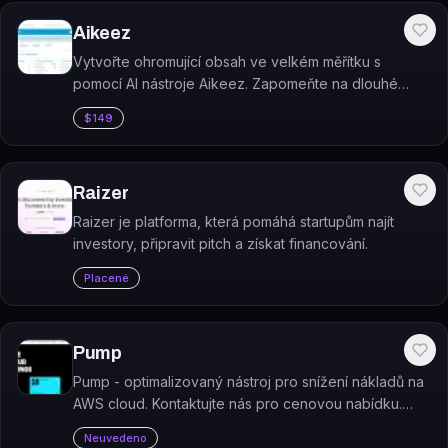
Aikeez
Vytvořte ohromující obsah ve velkém měřítku s
pomocí AI nástroje Aikeez. Zapomeňte na dlouhé
hodiny strávené psaním, tento nástroj vám umožní
$149
vytvářet úchvatné texty rychle a efektivně.
Raizer
Raizer je platforma, která pomáhá startupům najít
investory, připravit pitch a získat financování.
Placené
Pump
Pump - optimalizovaný nástroj pro snížení nákladů na
AWS cloud. Kontaktujte nás pro cenovou nabídku.
Ideální pro startupy, kteří chtějí šetřit.
Neuvedeno