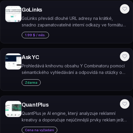
GoLinks
GoLinks převádí dlouhé URL adresy na krátké,
snadno zapamatovatelné interní odkazy ve formátu
go/název, které týmy sdílejí napříč aplikacemi.
1.99 $ / měs.
Ask YC
Prohledává knihovnu obsahu Y Combinatoru pomocí
sémantického vyhledávání a odpovídá na otázky o
startupech a podnikání.
Zdarma
QuantPlus
QuantPlus je AI engine, který analyzuje reklamní
kreativy a doporučuje nejúčinnější prvky reklam ještě
před jejich spuštěním.
Cena na vyžádání