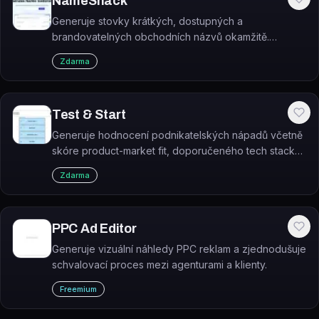
NameSnack
Generuje stovky krátkých, dostupných a
brandovatelných obchodních názvů okamžitě.
NameSnack je bezplatný AI generátor jmen pro firmy
Zdarma
a startupy.
Test & Start
Generuje hodnocení podnikatelských nápadů včetně
skóre product-market fit, doporučeného tech stacku
pro MVP a návrhů názvu startupu.
Zdarma
PPC Ad Editor
Generuje vizuální náhledy PPC reklam a zjednodušuje
schvalovací proces mezi agenturami a klienty.
Freemium