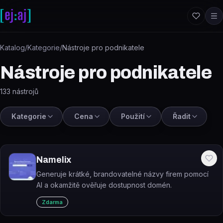
Přeskočit na obsah
Katalog
/
Kategorie
/
Nástroje pro podnikatele
Nástroje pro podnikatele
133
nástrojů
Kategorie
Cena
Použití
Řadit
Namelix
Generuje krátké, brandovatelné názvy firem pomocí
AI a okamžitě ověřuje dostupnost domén.
Zdarma