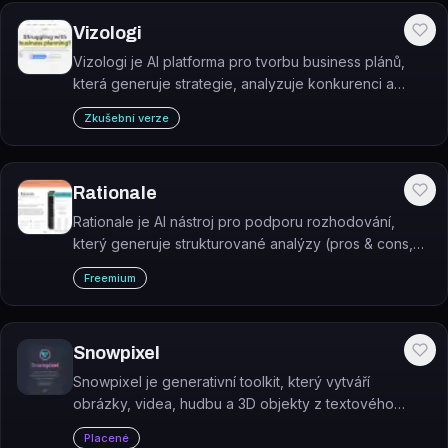
Vizologi
Vizologi je AI platforma pro tvorbu business plánů,
která generuje strategie, analyzuje konkurenci a
vizualizuje obchodní modely během minut.
Zkušební verze
Rationale
Rationale je AI nástroj pro podporu rozhodování,
který generuje strukturované analýzy (pros & cons,
SWOT, cost-benefit) na základě zadaného
Freemium
rozhodnutí.
Snowpixel
Snowpixel je generativní toolkit, který vytváří
obrázky, videa, hudbu a 3D objekty z textového
popisu nebo obrázků.
Placené