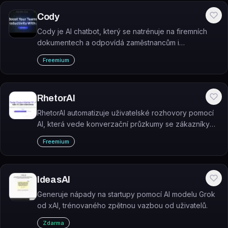
Cody
Cody je AI chatbot, který se natrénuje na firemních
dokumentech a odpovídá zaměstnancům i
zákazníkům výhradně z těchto zdrojů – s citací každé
Freemium
odpovědi.
RhetorAI
RhetorAI automatizuje uživatelské rozhovory pomocí
AI, která vede konverzační průzkumy se zákazníky
24/7 a generuje akční poznatky pro produktový
Freemium
výzkum.
IdeasAI
Generuje nápady na startupy pomocí AI modelu Grok
od xAI, trénovaného zpětnou vazbou od uživatelů.
Zdarma