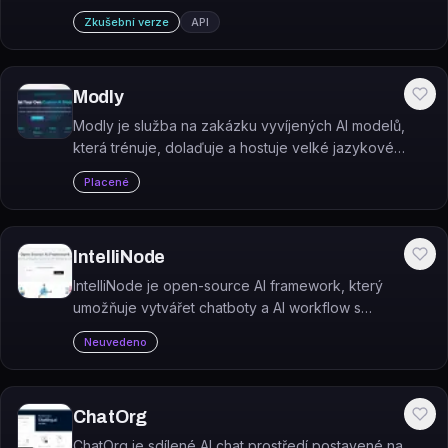
Builderu - jednoduchému nástroji umělé inteligence
Zkušební verze
API
pro vytváření značkových webových stránek.
Modly
Modly je služba na zakázku vyvíjených AI modelů,
která trénuje, dolaďuje a hostuje velké jazykové
modely na datech klienta.
Placené
IntelliNode
IntelliNode je open-source AI framework, který
umožňuje vytvářet chatboty a AI workflow s
jednotným přístupem k různým velkým jazykovým
Neuvedeno
modelům.
ChatOrg
ChatOrg je sdílené AI chat prostředí postavené na