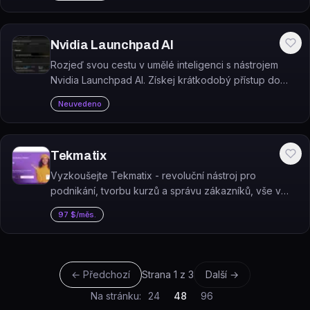
Nvidia Launchpad AI
Rozjeď svou cestu v umělé inteligenci s nástrojem
Nvidia Launchpad AI. Získej krátkodobý přístup do
laboratoří NVIDIA AI a posuň své projekty na další
Neuvedeno
úroveň. Cena na vyžádání.
Tekmatix
Vyzkoušejte Tekmatix - revoluční nástroj pro
podnikání, tvorbu kurzů a správu zákazníků, vše v
jednom! S bezplatnou zkušební verzí si vyzkoušejte,
97 $/měs.
jak tento nástroj pomůže vašemu startupu růst.
← Předchozí
Strana
1
z
3
Další →
Na stránku:
24
48
96