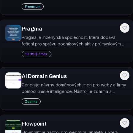
komunikaci se zákazníky, rozesílat hromadné zprávy
Freemium
a prodávat přes WhatsApp.
Pragma
Pragma je inženýrská společnost, která dodává
řešení pro správu podnikových aktiv průmyslovým
odvětvím náročným na aktiva.
19.99 $ / měs.
AI Domain Genius
Generuje návrhy doménových jmen pro weby a firmy
pomocí umělé inteligence. Nástroj je zdarma a
umožňuje okamžitý nákup nalezených domén.
Zdarma
Flowpoint
Flowpoint je nástroj pro webovou analytiku, který