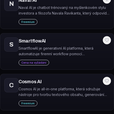
Naval AI
N
Naval AI je chatbot trénovaný na myšlenkovém stylu
investora a filozofa Navala Ravikanta, který odpovídá
na otázky o startupech, investicích a osobním rozvoji.
Freemium
SmartflowAI
S
SmartflowAI je generativní AI platforma, která
automatizuje firemní workflow pomocí
předpřipravených 'intelligent flows' kombinujících AI
Cena na vyžádání
modely, algoritmy a datová API.
Cosmos AI
C
Cosmos AI je all-in-one platforma, která sdružuje
nástroje pro tvorbu textového obsahu, generování
obrázků, AI chatboty, přepis audia a asistenci při
Freemium
programování.