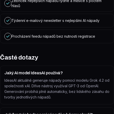
Žebříček nejlepších nápadů týdne a měsíce s počtem
hlasů
Týdenní e-mailový newsletter s nejlepšími AI nápady
Procházení feedu nápadů bez nutnosti registrace
Časté dotazy
Jaký AI model IdeasAI používá?
IdeasAI aktuálně generuje nápady pomocí modelu Grok 4.2 od
společnosti xAI. Dříve nástroj využíval GPT-3 od OpenAI.
Generování probíhá plně automaticky, bez lidského zásahu do
tvorby jednotlivých nápadů.