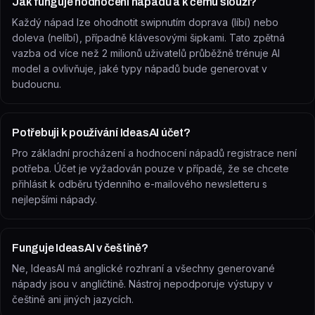
Jak funguje hodnocení nápadů a k čemu slouží?
Každý nápad lze ohodnotit swipnutím doprava (líbí) nebo
doleva (nelíbí), případně klávesovými šipkami. Tato zpětná
vazba od více než 2 milionů uživatelů průběžně trénuje AI
model a ovlivňuje, jaké typy nápadů bude generovat v
budoucnu.
Potřebuji k používání IdeasAI účet?
Pro základní procházení a hodnocení nápadů registrace není
potřeba. Účet je vyžadován pouze v případě, že se chcete
přihlásit k odběru týdenního e-mailového newsletteru s
nejlepšími nápady.
Funguje IdeasAI v češtině?
Ne, IdeasAI má anglické rozhraní a všechny generované
nápady jsou v angličtině. Nástroj nepodporuje výstupy v
češtině ani jiných jazycích.