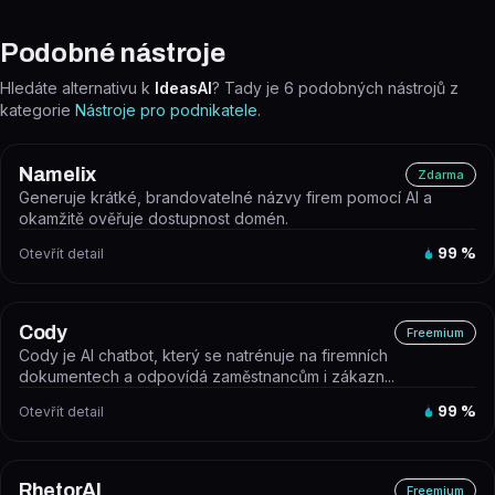
Podobné nástroje
Hledáte alternativu k
IdeasAI
? Tady je
6
podobných nástrojů z
kategorie
Nástroje pro podnikatele
.
Namelix
Zdarma
Generuje krátké, brandovatelné názvy firem pomocí AI a
okamžitě ověřuje dostupnost domén.
Otevřít detail
99
%
Cody
Freemium
Cody je AI chatbot, který se natrénuje na firemních
dokumentech a odpovídá zaměstnancům i zákazn...
Otevřít detail
99
%
RhetorAI
Freemium