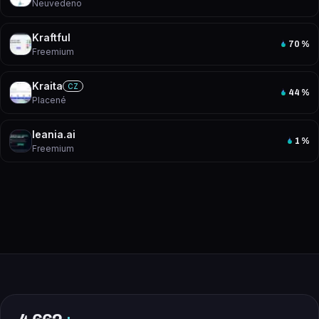
Neuvedeno
Kraftful
70
%
Freemium
Kraita
CZ
44
%
Placené
leania.ai
1
%
Freemium