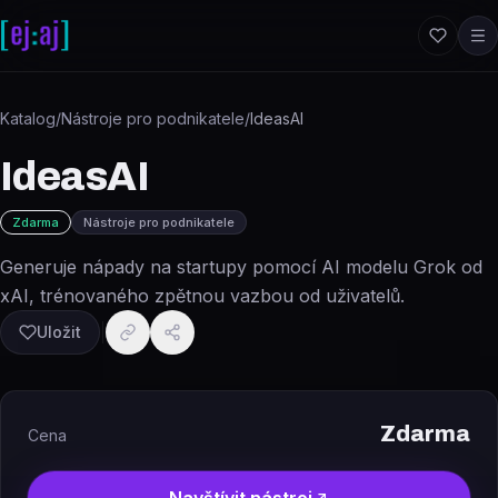
Přeskočit na obsah
Katalog
/
Nástroje pro podnikatele
/
IdeasAI
IdeasAI
Zdarma
Nástroje pro podnikatele
Generuje nápady na startupy pomocí AI modelu Grok od
xAI, trénovaného zpětnou vazbou od uživatelů.
Uložit
Zdarma
Cena