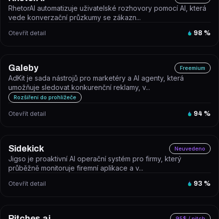
RhetorAI automatizuje uživatelské rozhovory pomocí AI, která
vede konverzační průzkumy se zákazn...
Otevřít detail
98
%
Galeby
Freemium
AdKit je sada nástrojů pro marketéry a AI agenty, která
umožňuje sledovat konkurenční reklamy, v...
Rozšíření do prohlížeče
Otevřít detail
94
%
Sidekick
Neuvedeno
Jigso je proaktivní AI operační systém pro firmy, který
průběžně monitoruje firemní aplikace a v...
Otevřít detail
93
%
Pitches.ai
95$ / pitch