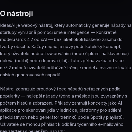
O nástroji
IdeasAI je webový nástroj, který automaticky generuje nápady na
startupy výhradně pomocí umělé inteligence — konkrétně
modelu Grok 4.2 od xAI — bez jakéhokoli lidského zásahu do
tvorby obsahu. Každý nápad je nový podnikatelský koncept,
který uživatelé hodnotí swipováním (nebo šipkami na klávesnici)
doleva (nelíbí) nebo doprava (líbí). Tato zpětná vazba od více
než 2 milionů uživatelů průběžně trénuje model a ovlivňuje kvalitu
dalších generovaných nápadů.
Nástroj zobrazuje proudový feed nápadů seřazených podle
popularity — nejlepší nápady týdne a měsíce jsou zvýrazněny s
počtem hlasů a zobrazení. Příklady zahrnují koncepty jako AI
aplikace pro skenování jídla v ledničce, platformy pro sdílení
předplatných nebo generátor tréninků podle Spotify playlistů.
Uživatelé se mohou přihlásit k odběru týdenního e-mailového
newsletteru s nejlepšími nápady.