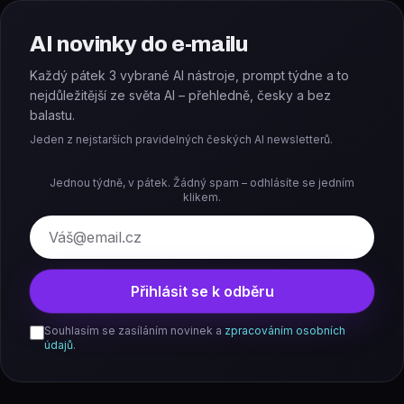
AI novinky do e-mailu
Každý pátek 3 vybrané AI nástroje, prompt týdne a to
nejdůležitější ze světa AI – přehledně, česky a bez
balastu.
Jeden z nejstarších pravidelných českých AI newsletterů.
Jednou týdně, v pátek. Žádný spam – odhlásíte se jedním
klikem.
E-mail
Přihlásit se k odběru
Souhlasím se zasíláním novinek a
zpracováním osobních
údajů
.