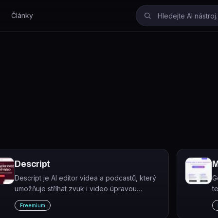
Články
Descript
M
Descript je AI editor videa a podcastů, který
G
umožňuje stříhat zvuk i video úpravou
t
přepisu textu.
p
Freemium
p