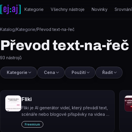
Přeskočit na obsah
Kategorie
Všechny nástroje
Novinky
Srovnání
Katalog
/
Kategorie
/
Převod text-na-řeč
Převod text-na-řeč
93
nástrojů
Kategorie
Cena
Použití
Řadit
Fliki
Fliki je AI generátor videí, který převádí text,
scénáře nebo blogové příspěvky na videa s
hlasovým komentářem.
Freemium