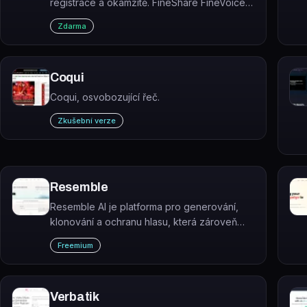
registrace a okamžitě. FineShare FineVoice
je webový nástroj pro převod textu na řeč.
Zdarma
Coqui
Coqui, osvobozující řeč.
Zkušební verze
Resemble
Resemble AI je platforma pro generování,
klonování a ochranu hlasu, která zároveň
detekuje deepfaky v audu, obrazu i videu.
Freemium
Verbatik