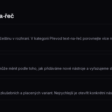
a-řeč
eštinu v rozhraní. V kategorii Převod text-na-řeč porovnejte více nás
e může měnit podle toho, jak přidáváme nové nástroje a vyřazujeme 
?
ušebních a placených variant. Nejrychlejší je otevřít konkrétní nást