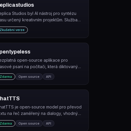
eplicastudios
eplica Studios byl AI nástroj pro syntézu
lasu určený kreativním projektům. Služba
yla v roce 2025 ukončena.
Zkušební verze
pentypeless
ezplatná open-source aplikace pro
lasové psaní na počítači, která diktovaný
ext volitelně vylepší pomocí AI.
Zdarma
Open source
API
hatTTS
hatTTS je open-source model pro převod
extu na řeč zaměřený na dialogy, vhodný
ro AI asistenty a konverzační audio/video
Zdarma
Open source
API
bsah.