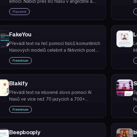
emocí. Nabízí přes 80 hlasů v angličtině a
d
40+ dalších jazycích.
h
Placené
A
C
FakeYou
L
Převádí text na řeč pomocí tisíců komunitních
L
hlasových modelů celebrit a fiktivních postav.
k
FakeYou je AI platforma pro deepfake TTS a
p
Freemium
voice-to-voice konverzi s možností
klonování vlastního hlasu.
Blakify
S
Převádí text na mluvené slovo pomocí AI
S
hlasů ve více než 70 jazycích a 700+
h
hlasech. Výstup lze stáhnout ve formátech
s
Freemium
MP3 a WAV.
v
vi
Beepbooply
b