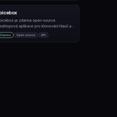
oicebox
oicebox je zdarma open-source
esktopová aplikace pro klonování hlasů a
řevod textu na řeč, běžící lokálně na vašem
Zdarma
Open source
API
čítači.