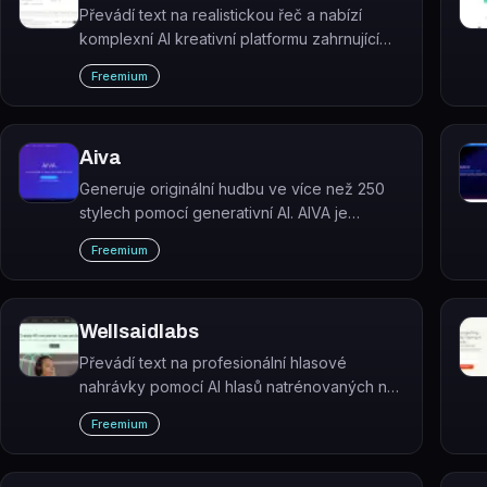
Převádí text na realistickou řeč a nabízí
komplexní AI kreativní platformu zahrnující
klonování hlasu, generování videí, hudby,
Freemium
obrázků a zvukových efektů.
Aiva
Generuje originální hudbu ve více než 250
stylech pomocí generativní AI. AIVA je
hudební asistent, který vytváří skladby
Freemium
během několika sekund.
Wellsaidlabs
Převádí text na profesionální hlasové
nahrávky pomocí AI hlasů natrénovaných na
skutečných hercích. WellSaid Labs je
Freemium
generátor řeči z textu určený pro týmy
tvořící hlasový obsah.