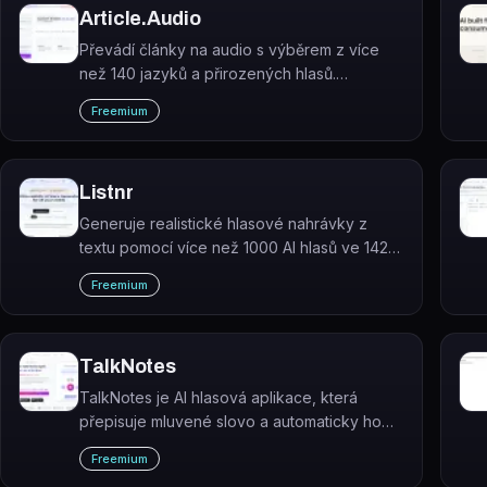
Article.Audio
Převádí články na audio s výběrem z více
než 140 jazyků a přirozených hlasů.
Podporuje vstup přes webový odkaz, text,
Freemium
dokument, PDF i fotografii.
Listnr
Generuje realistické hlasové nahrávky z
textu pomocí více než 1000 AI hlasů ve 142+
jazycích. Podporuje také klonování vlastního
Freemium
hlasu a tvorbu vícejazyčného obsahu.
TalkNotes
TalkNotes je AI hlasová aplikace, která
přepisuje mluvené slovo a automaticky ho
strukturuje do textových formátů, jako jsou
Freemium
poznámky, úkoly nebo blogové příspěvky.