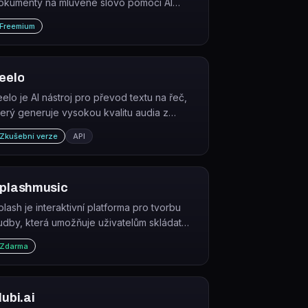
okumenty na mluvené slovo pomocí AI
lasů. Dostupný jako aplikace pro iOS,
Freemium
ndroid, Mac, Windows i jako rozšíření pro
hrome a Edge.
eelo
eelo je AI nástroj pro převod textu na řeč,
terý generuje vysokou kvalitu audia z
saného obsahu pro firemní použití.
Zkušební verze
API
plashmusic
plash je interaktivní platforma pro tvorbu
udby, která umožňuje uživatelům skládat
kladby, spolupracovat s dalšími tvůrci a
Zdarma
ystupovat před živým publikem ve
rtuálním prostředí.
lubi.ai