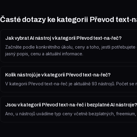
Časté dotazy ke kategorii
Převod text-n
Jak vybrat AI nástroj v kategorii Převod text-na-řeč?
Začněte podle konkrétního úkolu, ceny a toho, jestli potřebujete č
jasný popis, cenu a aktuální informace.
Kolik nástrojů je v kategorii Převod text-na-řeč?
V kategorii Převod text-na-řeč je aktuálně 93 nástrojů. Počet s
Jsou v kategorii Převod text-na-řeč i bezplatné AI nástroje
Ano, u nástrojů uvádíme typ ceny včetně bezplatných, freemium, zk