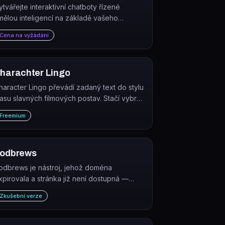
ytvářejte interaktivní chatboty řízené
mělou inteligencí na základě vašeho
bsahu a dejte vašemu publiku chuť na
Cena na vyžádání
teraktivní učení.
harachter Lingo
haracter Lingo převádí zadaný text do stylu
lasu slavných filmových postav. Stačí vybrat
ostavu a zadat vlastní text.
Freemium
odbrews
odbrews je nástroj, jehož doména
xpirovala a stránka již není dostupná —
ůvodní služba ani její funkce nelze z
Zkušební verze
ostupných zdrojů ověřit.