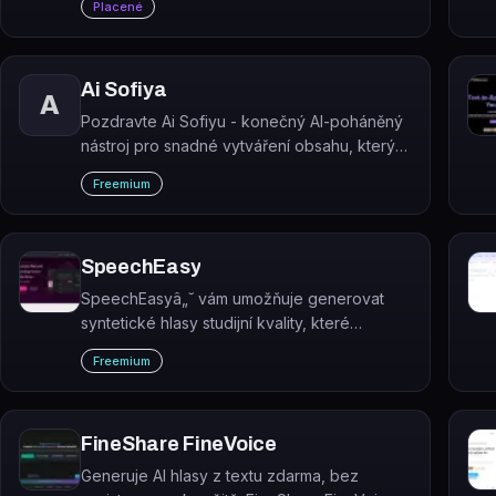
Placené
pomocí AI.
Ai Sofiya
A
Pozdravte Ai Sofiyu - konečný AI-poháněný
nástroj pro snadné vytváření obsahu, který
revolucionizuje způsob tvorby reklamních
Freemium
kopií pro sociální média, online konverzi
textu na řeč a další.
SpeechEasy
SpeechEasyâ„˘ vám umožňuje generovat
syntetické hlasy studijní kvality, které
usnadňují poslech a konzumaci na cestách,
Freemium
doma nebo v kanceláři, stejně jako přidávání
do vašeho e-Learning obsahu.
FineShare FineVoice
Generuje AI hlasy z textu zdarma, bez