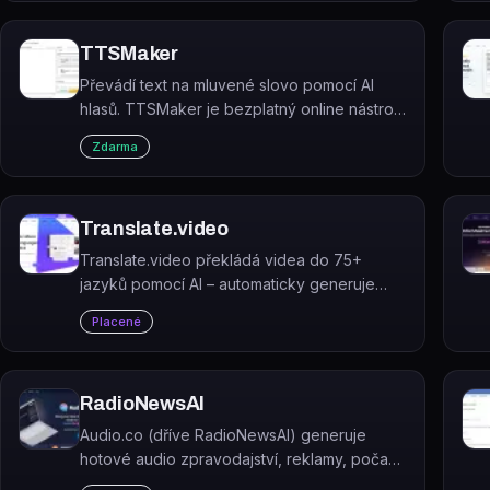
TTSMaker
Převádí text na mluvené slovo pomocí AI
hlasů. TTSMaker je bezplatný online nástroj
pro syntézu řeči podporující 100+ jazyků a
Zdarma
600+ hlasů.
Translate.video
Translate.video překládá videa do 75+
jazyků pomocí AI – automaticky generuje
titulky, dabuje hlasem a klonuje hlas
Placené
mluvčího.
RadioNewsAI
Audio.co (dříve RadioNewsAI) generuje
hotové audio zpravodajství, reklamy, počasí
a dopravní informace pro rádio a podcasty