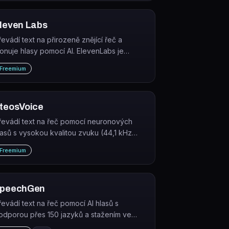
leven Labs
řevádí text na přirozeně znějící řeč a
lonuje hlasy pomocí AI. ElevenLabs je
latforma pro syntézu řeči, klonování hlasu a
Freemium
onverzační hlasové agenty.
teosVoice
řevádí text na řeč pomocí neuronových
lasů s vysokou kvalitou zvuku (44,1 kHz
AV). Slouží tvůrcům obsahu, dabérům her a
Freemium
ideí, podcastérům i firmám.
peechGen
řevádí text na řeč pomocí AI hlasů s
odporou přes 150 jazyků a stažením ve
ormátech MP3, WAV nebo FLAC.