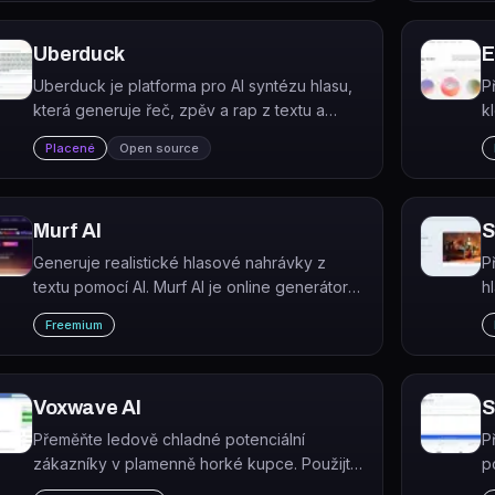
Uberduck
E
Uberduck je platforma pro AI syntézu hlasu,
P
která generuje řeč, zpěv a rap z textu a
k
umožňuje klonování vlastního hlasu.
p
Placené
Open source
k
Murf AI
S
Generuje realistické hlasové nahrávky z
P
textu pomocí AI. Murf AI je online generátor
h
hlasu a text-to-speech platforma určená pro
W
Freemium
tvorbu voiceoverů, podcastů, audioknih a
v
videí.
Voxwave AI
S
Přeměňte ledově chladné potenciální
P
zákazníky v plamenně horké kupce. Použijte
p
dynamické tagy jako a , abyste mohli poslat
f