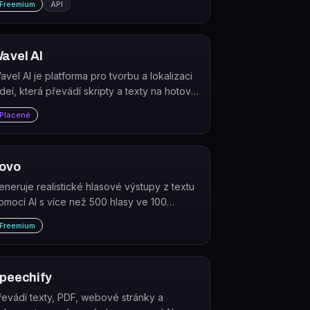
Freemium
API
avel AI
avel AI je platforma pro tvorbu a lokalizaci
ideí, která převádí skripty a texty na hotová
idea s AI hlasy, titulky a dabingem ve více
Placené
azycích.
ovo
eneruje realistické hlasové výstupy z textu
omocí AI s více než 500 hlasy ve 100
azycích. LOVO nabízí také klonování
Freemium
lastního hlasu a integrovaný video editor.
peechify
řevádí texty, PDF, webové stránky a