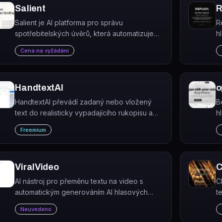
Salient
R
Salient je AI platforma pro správu
R
spotřebitelských úvěrů, která automatizuje
h
inkaso pohledávek, servisování, regulatorní
b
Cena na vyžádání
audity, pojistné nároky a řešení sporů.
HandtextAI
o
HandtextAI převádí zadaný nebo vložený
B
text do realisticky vypadajícího rukopisu a
h
generuje tisknutelné stránky ve stylu sešitu.
t
Freemium
ViralVideo
C
AI nástroj pro přeměnu textu na video s
C
automatickým generováním AI hlasových
t
záznamů (voiceovers).
p
Neuvedeno
o