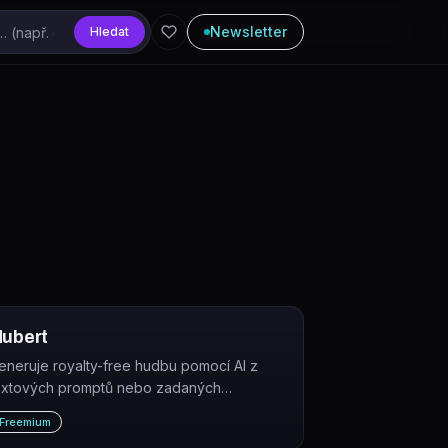
Newsletter
Hledat
ubert
eneruje royalty-free hudbu pomocí AI z
extových promptů nebo zadaných
arametrů (nálada, délka, styl) pro videa,
Freemium
odcasty a aplikace.