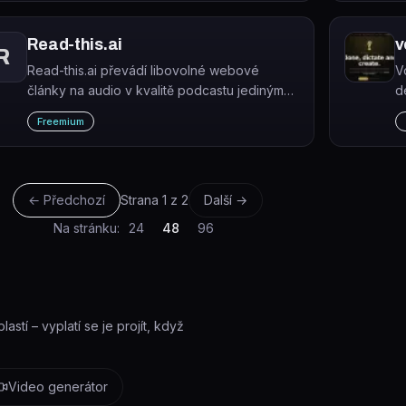
Read-this.ai
v
R
Read-this.ai převádí libovolné webové
V
články na audio v kvalitě podcastu jediným
d
kliknutím.
p
Freemium
po
← Předchozí
Strana
1
z
2
Další →
Na stránku:
24
48
96
stí – vyplatí se je projít, když
Video generátor