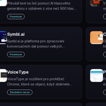
Převádí text na řeč pomocí AI hlasového
V
generátoru s výběrem z více než 900 hlasů
u
ve více než 80 jazycích.
o
Freemium
in
Symbl.ai
C
Symbl.ai je platforma pro zpracování
C
konverzačních dat pomocí velkých
h
jazykových modelů, která převádí
p
Freemium
nestrukturované konverzace na znalosti,
události a přehledy.
VoiceType
P
VoiceType je rozšíření pro prohlížeč
P
Chrome, které se objeví, když stisknete
e
tlačítko Nová zpráva nebo Odpovědět ve
p
Zkušební verze
svém Gmailu.
d