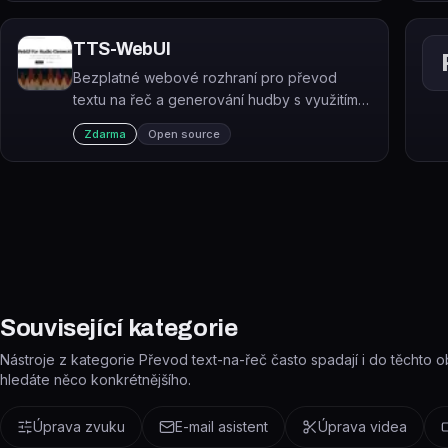
TTS-WebUI
Bezplatné webové rozhraní pro převod
textu na řeč a generování hudby s využitím
přes 30 AI modelů jako Bark, MusicGen nebo
Zdarma
Open source
Tortoise.
Související kategorie
Nástroje z kategorie Převod text-na-řeč často spadají i do těchto obla
hledáte něco konkrétnějšího.
Úprava zvuku
E-mail asistent
Úprava videa