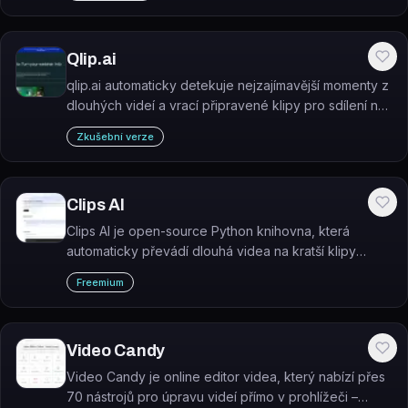
Qlip.ai
qlip.ai automaticky detekuje nejzajímavější momenty z
dlouhých videí a vrací připravené klipy pro sdílení na
sociálních sítích.
Zkušební verze
Clips AI
Clips AI je open-source Python knihovna, která
automaticky převádí dlouhá videa na kratší klipy
vhodné pro sociální sítě.
Freemium
Video Candy
Video Candy je online editor videa, který nabízí přes
70 nástrojů pro úpravu videí přímo v prohlížeči –