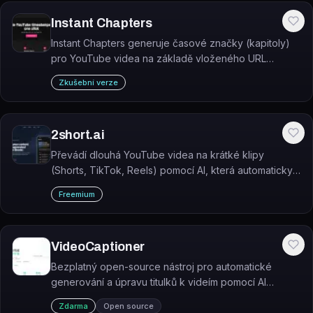
Instant Chapters
Instant Chapters generuje časové značky (kapitoly)
pro YouTube videa na základě vloženého URL
odkazu.
Zkušební verze
2short.ai
Převádí dlouhá YouTube videa na krátké klipy
(Shorts, TikTok, Reels) pomocí AI, která automaticky
vybírá nejzajímavější momenty.
Freemium
VideoCaptioner
Bezplatný open-source nástroj pro automatické
generování a úpravu titulků k videím pomocí AI
rozpoznávání řeči a LLM.
Zdarma
Open source