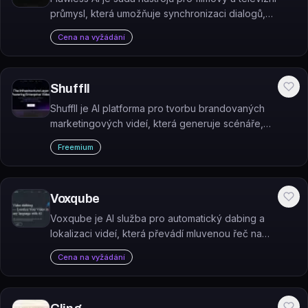
průmysl, která umožňuje synchronizaci dialogů,
vizuální dabing a lokalizaci pomocí umělé inteligence.
Cena na vyžádání
Shuffll
Shuffll je AI platforma pro tvorbu brandovaných
marketingových videí, která generuje scénáře,
navrhuje šablony a automatizuje střih přímo v
Freemium
prohlížeči.
Voxqube
Voxqube je AI služba pro automatický dabing a
lokalizaci videí, která převádí mluvenou řeč na
přeložený hlasový doprovod v cizím jazyce.
Cena na vyžádání