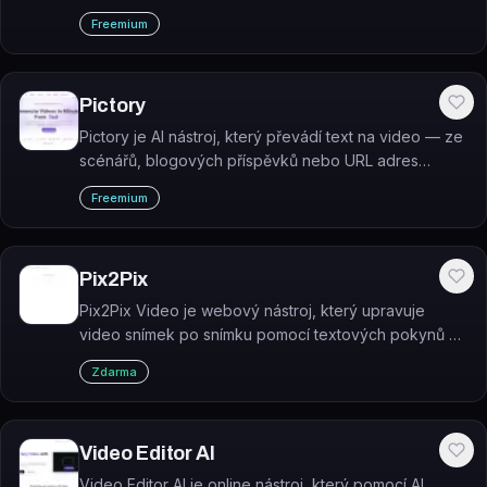
rychlé nástroje pro úpravu videa, titulky, podcast,
Freemium
přetvoření a nahrávání.
Pictory
Pictory je AI nástroj, který převádí text na video — ze
scénářů, blogových příspěvků nebo URL adres
automaticky generuje krátká sdílitelná videa.
Freemium
Pix2Pix
Pix2Pix Video je webový nástroj, který upravuje
video snímek po snímku pomocí textových pokynů na
základě modelu Instruct Pix2Pix.
Zdarma
Video Editor AI
Video Editor AI je online nástroj, který pomocí AI