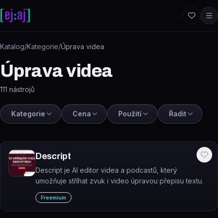
Přeskočit na obsah
Katalog
/
Kategorie
/
Úprava videa
Úprava videa
111
nástrojů
Kategorie
Cena
Použití
Řadit
Descript
Descript je AI editor videa a podcastů, který
umožňuje stříhat zvuk i video úpravou přepisu textu.
Freemium