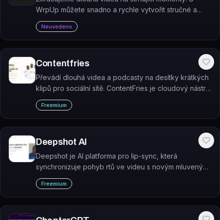
WrpUp můžete snadno a rychle vytvořit stručné a
poutavé zvýraznění z vašich videí. A to vše zcela
Neuvedeno
zdarma!
Contentfries
Převádí dlouhá videa a podcasty na desítky krátkých
klipů pro sociální sítě. ContentFries je cloudový nástroj
pro repurposing obsahu s AI transkripcí a
Freemium
automatickými titulky.
Deepshot AI
Deepshot je AI platforma pro lip-sync, která
synchronizuje pohyb rtů ve videu s novým mluveným
slovem – umožňuje překlad, opravu chyb nebo
Freemium
tvorbu alternativních verzí videa bez nového
natáčení.