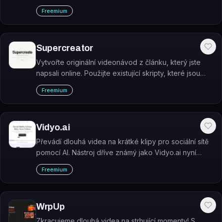
zdarma a bez instalace.
Freemium
Supercreator
Vytvořte originální videonávod z článku, který jste
napsali online. Použijte existující skripty, které jsou
relevantní pro vaše publikum.
Freemium
Vidyo.ai
Převádí dlouhá videa na krátké klipy pro sociální sítě
pomocí AI. Nástroj dříve známý jako Vidyo.ai nyní
funguje pod názvem quso.ai.
Freemium
WrpUp
Zkracujeme dlouhá videa na strhující momenty! S