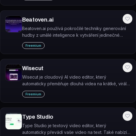
Beatoven.ai
Beatoven.ai používá pokročilé techniky generování
hudby z umělé inteligence k vytváření jedinečné
náladové hudby, která odpovídá každé části vašeho
Freemium
videa nebo podcastu.
Wisecut
Wisecut je cloudový AI video editor, který
automaticky přeměňuje dlouhá videa na krátké, virální
klipy pomocí rozpoznávání řeči a strojového učení.
Freemium
Type Studio
Type Studio je textový video editor, který
automaticky převádí vaše video na text. Také nabízí