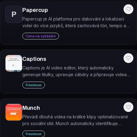
Papercup
P
Papercup je AI platforma pro dabování a lokalizaci
videí do více jazyků, která zachovává tón, tempo a
emoce původního mluvčího.
Cena na vyžádání
Captions
Captions je AI video editor, který automaticky
generuje titulky, upravuje záběry a připravuje videa
ke sdílení – bez nutnosti profesionálních znalostí
Freemium
střihu.
Munch
Převádí dlouhá videa na krátké klipy optimalizované
pro sociální sítě. Munch automaticky identifikuje
nejzajímavější momenty a přizpůsobuje formát pro
Freemium
TikTok, Instagram Reels, YouTube Shorts a další