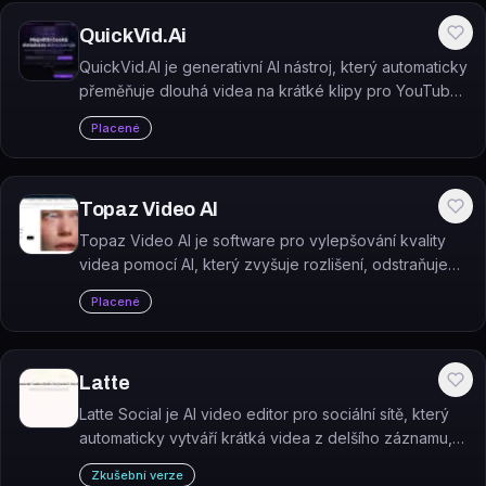
QuickVid.Ai
QuickVid.AI je generativní AI nástroj, který automaticky
přeměňuje dlouhá videa na krátké klipy pro YouTube
Shorts, TikTok a Instagram Reels.
Placené
Topaz Video AI
Topaz Video AI je software pro vylepšování kvality
videa pomocí AI, který zvyšuje rozlišení, odstraňuje
šum, stabilizuje záběry a interpoluje snímky.
Placené
Latte
Latte Social je AI video editor pro sociální sítě, který
automaticky vytváří krátká videa z delšího záznamu,
přidává animované titulky a generuje denní obsah
Zkušební verze
bez manuální práce.