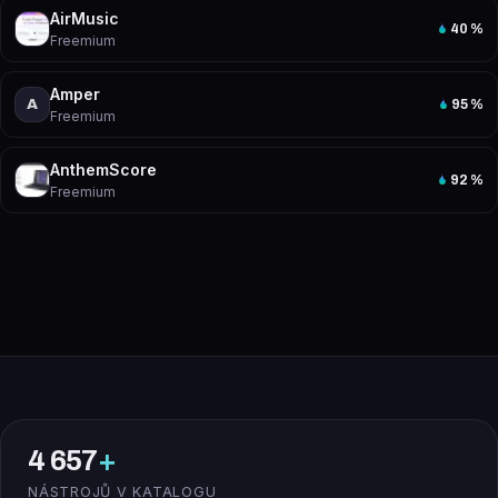
AirMusic
40
%
Freemium
Amper
A
95
%
Freemium
AnthemScore
92
%
Freemium
4 657
+
NÁSTROJŮ V KATALOGU