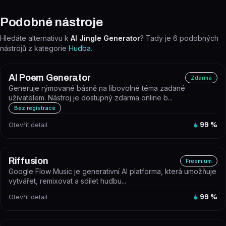
Podobné nástroje
Hledáte alternativu k
AI Jingle Generator
? Tady je
6
podobných
nástrojů z kategorie
Hudba
.
AI Poem Generator
Zdarma
Generuje rýmované básně na libovolné téma zadané
uživatelem. Nástroj je dostupný zdarma online b...
Bez registrace
Otevřít detail
99
%
Riffusion
Freemium
Google Flow Music je generativní AI platforma, která umožňuje
vytvářet, remixovat a sdílet hudbu...
Otevřít detail
99
%