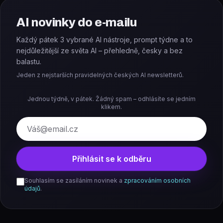
AI novinky do e-mailu
Každý pátek 3 vybrané AI nástroje, prompt týdne a to
nejdůležitější ze světa AI – přehledně, česky a bez
balastu.
Jeden z nejstarších pravidelných českých AI newsletterů.
Jednou týdně, v pátek. Žádný spam – odhlásíte se jedním
klikem.
E-mail
Přihlásit se k odběru
Souhlasím se zasíláním novinek a
zpracováním osobních
údajů
.