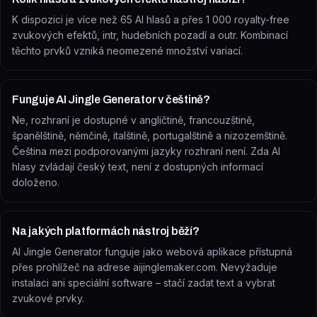
K dispozici je více než 65 AI hlasů a přes 1 000 royalty-free
zvukových efektů, intr, hudebních pozadí a outr. Kombinací
těchto prvků vzniká neomezené množství variací.
Funguje AI Jingle Generator v češtině?
Ne, rozhraní je dostupné v angličtině, francouzštině,
španělštině, němčině, italštině, portugalštině a nizozemštině.
Čeština mezi podporovanými jazyky rozhraní není. Zda AI
hlasy zvládají český text, není z dostupných informací
doloženo.
Na jakých platformách nástroj běží?
AI Jingle Generator funguje jako webová aplikace přístupná
přes prohlížeč na adrese aijinglemaker.com. Nevyžaduje
instalaci ani speciální software – stačí zadat text a vybrat
zvukové prvky.