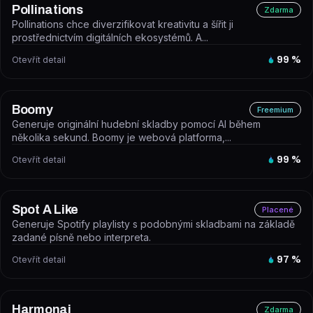
Pollinations
Zdarma
Pollinations chce diverzifikovat kreativitu a šířit ji
prostřednictvím digitálních ekosystémů. A...
Otevřít detail
99
%
Boomy
Freemium
Generuje originální hudební skladby pomocí AI během
několika sekund. Boomy je webová platforma,...
Otevřít detail
99
%
Spot A Like
Placené
Generuje Spotify playlisty s podobnými skladbami na základě
zadané písně nebo interpreta.
Otevřít detail
97
%
Harmonai
Zdarma