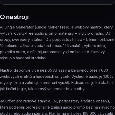
O nástroji
AI Jingle Generator (Jingle Maker Free) je webový nástroj, který
vytváří royalty-free audio promo materiály – jingly pro rádio, DJ
dropy, sweepery, station ID a podcastové intra – během přibližně
10 sekund. Uživatel zadá text (max. 125 znaků), vybere intro,
pozadí a outro, a nástroj automaticky zkombinuje AI hlasový
výstup s hudební produkcí.
Nástroj disponuje více než 65 AI hlasy a knihovnou přes 1 000
zvukových efektů a hudebních smyček. Výsledné audio je 100%
royalty-free a zahrnuje komerční využití. K dispozici je ke stažení
jak finální jingle, tak surový voiceover bez hudby.
Je určen pro rádiové stanice, DJ, podcastery a tvůrce obsahu,
kteří potřebují profesionálně znějící audio promo bez nahrávacího
studia nebo audio inženýra. Platforma má přes 100 000 uživatelů