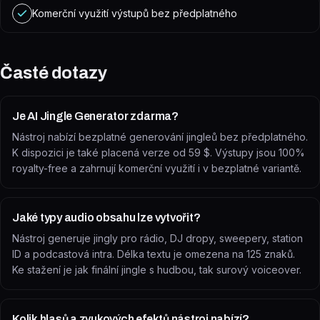
Komerční využití výstupů bez předplatného
Časté dotazy
Je AI Jingle Generator zdarma?
Nástroj nabízí bezplatné generování jingleů bez předplatného.
K dispozici je také placená verze od 59 $. Výstupy jsou 100%
royalty-free a zahrnují komerční využití i v bezplatné variantě.
Jaké typy audio obsahu lze vytvořit?
Nástroj generuje jingly pro rádio, DJ dropy, sweepery, station
ID a podcastová intra. Délka textu je omezena na 125 znaků.
Ke stažení je jak finální jingle s hudbou, tak surový voiceover.
Kolik hlasů a zvukových efektů nástroj nabízí?