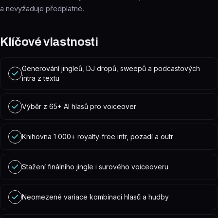
a nevyžaduje předplatné.
Klíčové vlastnosti
Generování jingleů, DJ dropů, sweepů a podcastových
intra z textu
Výběr z 65+ AI hlasů pro voiceover
Knihovna 1 000+ royalty-free intr, pozadí a outr
Stažení finálního jingle i surového voiceoveru
Neomezené variace kombinací hlasů a hudby