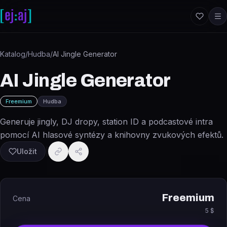
Přeskočit na obsah
Katalog
/
Hudba
/
AI Jingle Generator
AI Jingle Generator
Freemium
Hudba
Generuje jingly, DJ dropy, station ID a podcastové intra
pomocí AI hlasové syntézy a knihovny zvukových efektů.
Uložit
Freemium
Cena
5 $