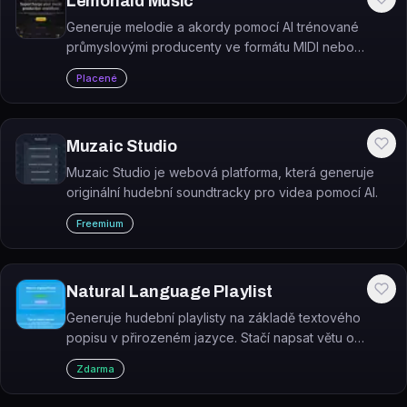
Lemonaid Music
Generuje melodie a akordy pomocí AI trénované
průmyslovými producenty ve formátu MIDI nebo
audio.
Placené
Muzaic Studio
Muzaic Studio je webová platforma, která generuje
originální hudební soundtracky pro videa pomocí AI.
Freemium
Natural Language Playlist
Generuje hudební playlisty na základě textového
popisu v přirozeném jazyce. Stačí napsat větu o
náladě, žánru nebo tématu a nástroj vybere
Zdarma
odpovídající skladby.