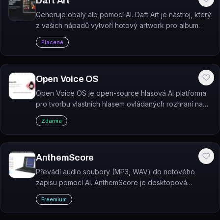
Daft Art
Generuje obaly alb pomocí AI. Daft Art je nástroj, který
z vašich nápadů vytvoří hotový artwork pro album
nebo singl během několika minut.
Placené
Open Voice OS
Open Voice OS je open-source hlasová AI platforma
pro tvorbu vlastních hlasem ovládaných rozhraní na
různých zařízeních.
Zdarma
AnthemScore
Převádí audio soubory (MP3, WAV) do notového
zápisu pomocí AI. AnthemScore je desktopová
aplikace pro automatický přepis hudby s možností
Freemium
editace not, taktů a nástrojových partů.