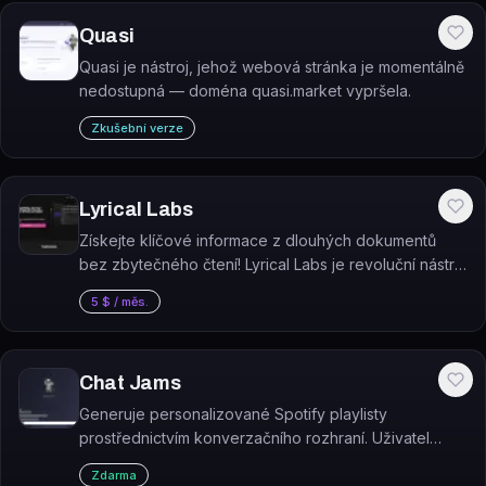
Quasi
Quasi je nástroj, jehož webová stránka je momentálně
nedostupná — doména quasi.market vypršela.
Zkušební verze
Lyrical Labs
Získejte klíčové informace z dlouhých dokumentů
bez zbytečného čtení! Lyrical Labs je revoluční nástroj
umělé inteligence, který vám přehledně shrne obsah
5 $ / měs.
do jednoduchých bodů.
Chat Jams
Generuje personalizované Spotify playlisty
prostřednictvím konverzačního rozhraní. Uživatel
popíše náladu, žánr nebo příležitost a AI playlist
Zdarma
okamžitě sestaví a exportuje do Spotify.