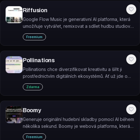
Riffusion
Google Flow Music je generativní AI platforma, která
umožňuje vytvářet, remixovat a sdílet hudbu studiové
kvality z textových podnětů.
Freemium
Pollinations
Pollinations chce diverzifikovat kreativitu a šířit ji
prostřednictvím digitálních ekosystémů. Ať už jde o
obraz, video nebo zvuk, zveme lidi, aby si pomocí
Zdarma
umělé inteligence představovali nové…
Boomy
Generuje originální hudební skladby pomocí AI během
několika sekund. Boomy je webová platforma, která
nevyžaduje žádné hudební znalosti a umožňuje
Freemium
distribuci skladeb na streamovací služby.