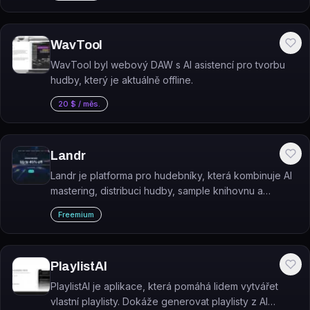
WavTool
WavTool byl webový DAW s AI asistencí pro tvorbu
hudby, který je aktuálně offline.
20 $ / měs.
Landr
Landr je platforma pro hudebníky, která kombinuje AI
mastering, distribuci hudby, sample knihovnu a
pluginy na jednom místě.
Freemium
PlaylistAI
PlaylistAI je aplikace, která pomáhá lidem vytvářet
vlastní playlisty. Dokáže generovat playlisty z AI