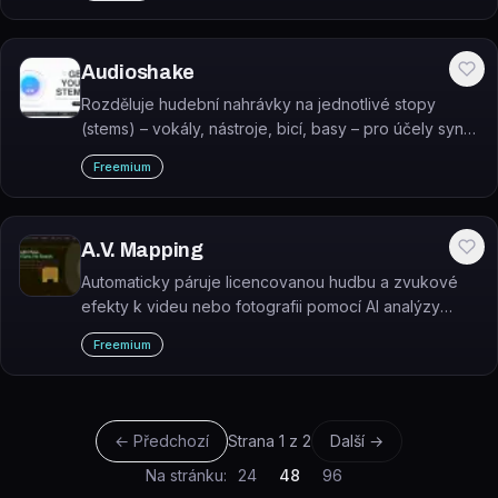
Audioshake
Rozděluje hudební nahrávky na jednotlivé stopy
(stems) – vokály, nástroje, bicí, basy – pro účely sync
licensingu, remixování, remasteringu a samplingu.
Freemium
A.V. Mapping
Automaticky páruje licencovanou hudbu a zvukové
efekty k videu nebo fotografii pomocí AI analýzy
emocí, barev a rytmu střihů.
Freemium
← Předchozí
Strana
1
z
2
Další →
Na stránku:
24
48
96