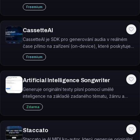
beatu. Všechny vygenerované smyčky jsou royalty-
Freemium
free.
CassetteAI
CassetteAI je SDK pro generování audia v reálném
čase přímo na zařízení (on-device), které poskytuje
modely pro hudbu, zvukové efekty a TTS s latencí
Freemium
pod 50 ms.
Artificial Intelligence Songwriter
Generuje originální texty písní pomocí umělé
inteligence na základě zadaného tématu, žánru a
nálady.
Zdarma
Staccato
Staccato je AI MIDI ko-autor, který generuje originální