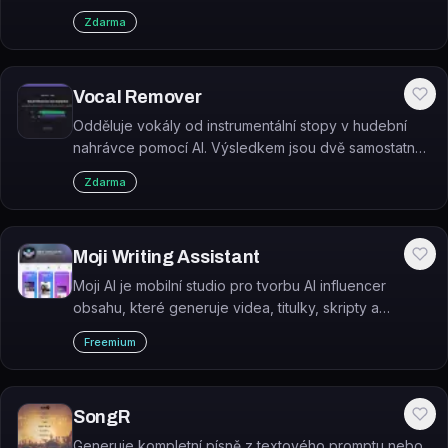
aby byla pro všechny přístupnější a zábavnější.
Zdarma
Vocal Remover
Odděluje vokály od instrumentální stopy v hudební
nahrávce pomocí AI. Výsledkem jsou dvě samostatné
stopy – karaoke verze (bez zpěvu) a acapella verze
Zdarma
(pouze zpěv).
Moji Writing Assistant
Moji AI je mobilní studio pro tvorbu AI influencer
obsahu, které generuje videa, titulky, skripty a
brandové materiály bez nutnosti natáčet se.
Freemium
SongR
Generuje kompletní písně z textového promptu nebo