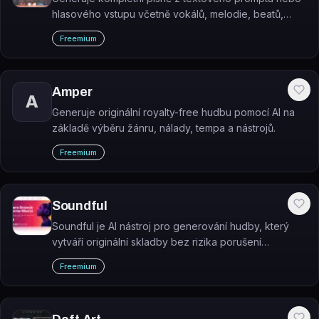
hlasového vstupu včetně vokálů, melodie, beatů,
mixu a masteringu.
Freemium
Amper
A
Generuje originální royalty-free hudbu pomocí AI na
základě výběru žánru, nálady, tempa a nástrojů.
Freemium
Soundful
Soundful je AI nástroj pro generování hudby, který
vytváří originální skladby bez rizika porušení
autorských práv.
Freemium