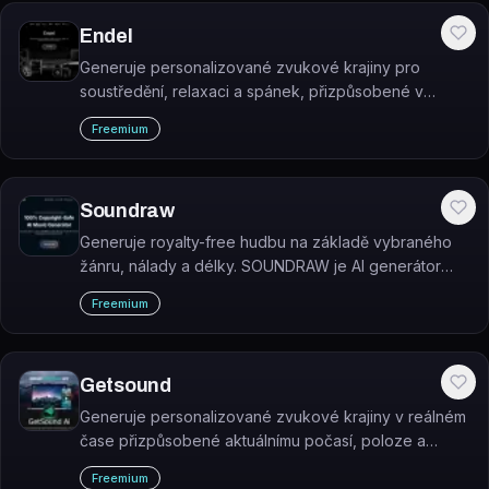
Endel
Generuje personalizované zvukové krajiny pro
soustředění, relaxaci a spánek, přizpůsobené v
reálném čase vstupům jako čas, počasí, srdeční tep
Freemium
nebo poloha.
Soundraw
Generuje royalty-free hudbu na základě vybraného
žánru, nálady a délky. SOUNDRAW je AI generátor
beatů, který umožňuje neomezené vytváření skladeb
Freemium
bez autorských poplatků.
Getsound
Generuje personalizované zvukové krajiny v reálném
čase přizpůsobené aktuálnímu počasí, poloze a
světelným podmínkám uživatele.
Freemium