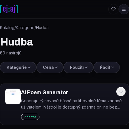
Přeskočit na obsah
Katalog
/
Kategorie
/
Hudba
Hudba
89
nástrojů
Kategorie
Cena
Použití
Řadit
AI Poem Generator
Generuje rýmované básně na libovolné téma zadané
uživatelem. Nástroj je dostupný zdarma online bez
nutnosti registrace.
Zdarma