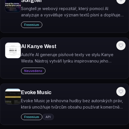
Songtell
Songtell je webový repozitář, který pomocí AI
analyzuje a vysvětluje význam textů písní a doplňuje
je o komunitní postřehy posluchačů.
Freemium
AI Kanye West
AutoYe AI generuje písňové texty ve stylu Kanye
Westa. Nástroj vytváří lyriku inspirovanou jeho
hudební tvorbou na základě uživatelského zadání.
Neuvedeno
Evoke Music
Evoke Music je knihovna hudby bez autorských práv,
která umožňuje tvůrcům obsahu používat komerčně
vyčištěné skladby pro YouTube monetizaci, hudbu na
Freemium
API
prodejnách a další účely bez složitých licenčních
procedur.