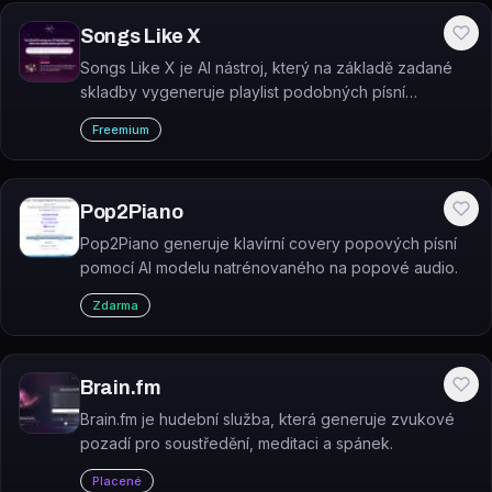
Songs Like X
Songs Like X je AI nástroj, který na základě zadané
skladby vygeneruje playlist podobných písní
odpovídajících vašemu hudebnímu vkusu.
Freemium
Pop2Piano
Pop2Piano generuje klavírní covery popových písní
pomocí AI modelu natrénovaného na popové audio.
Zdarma
Brain.fm
Brain.fm je hudební služba, která generuje zvukové
pozadí pro soustředění, meditaci a spánek.
Placené