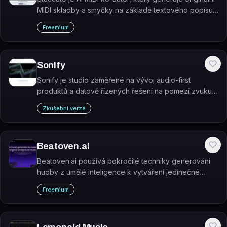
MIDI skladby a smyčky na základě textového popisu
nebo nahraného hudebního materiálu.
Freemium
Sonify
Sonify je studio zaměřené na vývoj audio-first
produktů a datově řízených řešení na pomezí zvuku,
dat a nových technologií.
Zkušební verze
Beatoven.ai
Beatoven.ai používá pokročilé techniky generování
hudby z umělé inteligence k vytváření jedinečné
náladové hudby, která odpovídá každé části vašeho
Freemium
videa nebo podcastu.