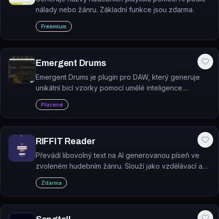
nálady nebo žánru. Základní funkce jsou zdarma.
Freemium
Emergent Drums
Emergent Drums je plugin pro DAW, který generuje
unikátní bicí vzorky pomocí umělé inteligence.
Všechny vygenerované vzorky jsou royalty-free.
Placené
RIFFIT Reader
Převádí libovolný text na AI generovanou píseň ve
zvoleném hudebním žánru. Slouží jako vzdělávací a
terapeutický nástroj pro osoby s dyslexií, ADHD,
Zdarma
autismem nebo afázií.