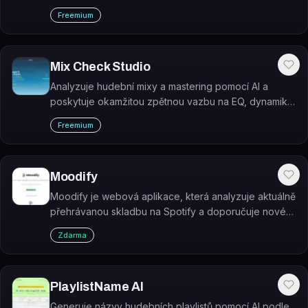
promptů, obrázků, videí a hudby, kterou již mají rádi.
Freemium
Mix Check Studio
Analyzuje hudební mixy a mastering pomocí AI a
poskytuje okamžitou zpětnou vazbu na EQ, dynamiku,
hlasitost a stereo obraz.
Freemium
Moodify
Moodify je webová aplikace, která analyzuje aktuálně
přehrávanou skladbu na Spotify a doporučuje nové
písně se stejnou náladou.
Zdarma
PlaylistName AI
Generuje názvy hudebních playlistů pomocí AI podle