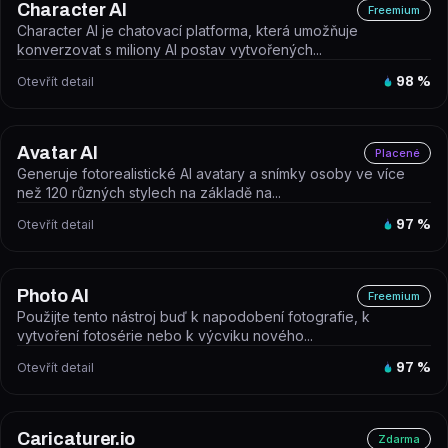
Character AI
Freemium
Character AI je chatovací platforma, která umožňuje
konverzovat s miliony AI postav vytvořených...
Otevřít detail
98
%
Avatar AI
Placené
Generuje fotorealistické AI avatary a snímky osoby ve více
než 120 různých stylech na základě na...
Otevřít detail
97
%
Photo AI
Freemium
Použijte tento nástroj buď k napodobení fotografie, k
vytvoření fotosérie nebo k výcviku nového...
Otevřít detail
97
%
Caricaturer.io
Zdarma