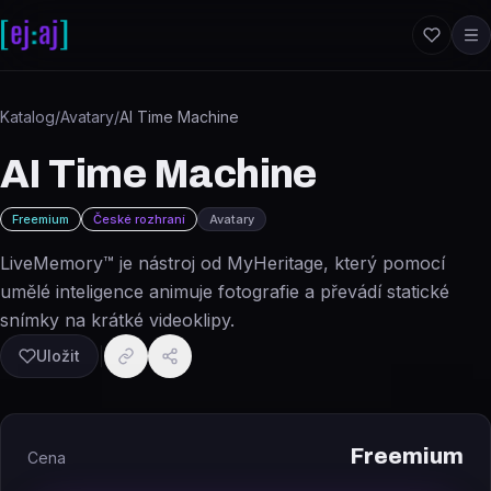
Přeskočit na obsah
Katalog
/
Avatary
/
AI Time Machine
AI Time Machine
Freemium
České rozhraní
Avatary
LiveMemory™ je nástroj od MyHeritage, který pomocí
umělé inteligence animuje fotografie a převádí statické
snímky na krátké videoklipy.
Uložit
Freemium
Cena