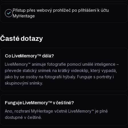
Přístup přes webový prohlížeč po přihlášení k účtu
MyHeritage
Časté dotazy
Co LiveMemory™ dělá?
LiveMemory™ animuje fotografie pomocí umělé inteligence –
převede statický snímek na krátký videoklip, který vypadá,
jako by se osoby na fotografii hýbaly. Funguje s portréty i
skupinovými snímky.
Funguje LiveMemory™ v češtině?
Ano, rozhraní MyHeritage včetně LiveMemory™ je plně
dostupné v češtině.