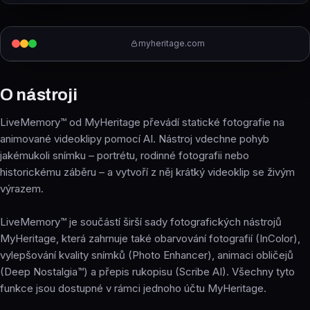
myheritage.com
O nástroji
LiveMemory™ od MyHeritage převádí statické fotografie na
animované videoklipy pomocí AI. Nástroj vdechne pohyb
jakémukoli snímku – portrétu, rodinné fotografii nebo
historickému záběru – a vytvoří z něj krátký videoklip se živým
výrazem.
LiveMemory™ je součástí širší sady fotografických nástrojů
MyHeritage, která zahrnuje také obarvování fotografií (InColor),
vylepšování kvality snímků (Photo Enhancer), animaci obličejů
(Deep Nostalgia™) a přepis rukopisu (Scribe AI). Všechny tyto
funkce jsou dostupné v rámci jednoho účtu MyHeritage.