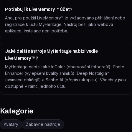
Potřebuji k LiveMemory™ účet?
Ano, pro použití LiveMemory™ je vyžadováno přihlášení nebo
registrace k účtu MyHeritage. Nástroj běží jako webová
aplikace, instalace není potřeba.
Jaké další nástroje MyHeritage nabízí vedle
LiveMemory™?
MyHeritage nabízí také InColor (obarvování fotografií), Photo
Enhancer (vylepšení kvality snímků), Deep Nostalgia™
(animace obličejů) a Scribe AI (přepis rukopisu). Všechny jsou
dostupné v rámci jednoho účtu.
Kategorie
Avatary
Zábavné nástroje