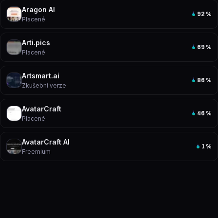
Aragon AI
92
%
Placené
Arti.pics
69
%
Placené
Artsmart.ai
86
%
Zkušební verze
AvatarCraft
46
%
Placené
AvatarCraft AI
1
%
Freemium