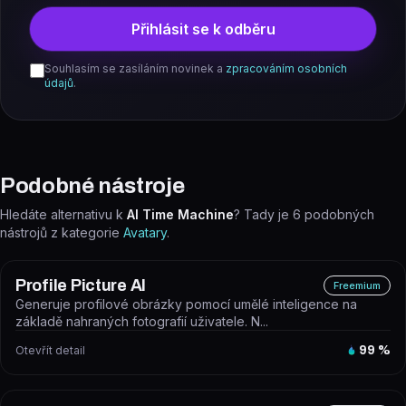
Přihlásit se k odběru
Souhlasím se zasíláním novinek a
zpracováním osobních
údajů
.
Podobné nástroje
Hledáte alternativu k
AI Time Machine
? Tady je
6
podobných
nástrojů z kategorie
Avatary
.
Profile Picture AI
Freemium
Generuje profilové obrázky pomocí umělé inteligence na
základě nahraných fotografií uživatele. N...
Otevřít detail
99
%