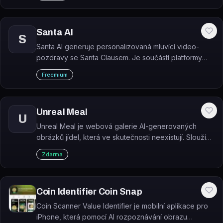
Santa AI
S
Santa AI generuje personalizovaná mluvící video-
pozdravy se Santa Clausem. Je součástí platformy
Artflow.ai pro tvorbu AI postav a animovaných videí.
Freemium
Unreal Meal
U
Unreal Meal je webová galerie AI-generovaných
obrázků jídel, která ve skutečnosti neexistují. Slouží
jako zdroj vizuální inspirace pro kuchaře, food
Zdarma
blogery a kreativní projekty.
Coin Identifier Coin Snap
Coin Scanner Value Identifier je mobilní aplikace pro
iPhone, která pomocí AI rozpoznávání obrazu