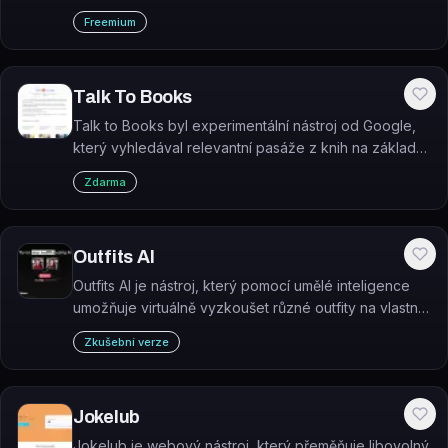
identifikuje mince z fotografie a zobrazuje jejich
Freemium
numismatické specifikace, historii a cenové
informace.
Talk To Books
Talk to Books byl experimentální nástroj od Google,
který vyhledával relevantní pasáže z knih na základě
přirozené otázky nebo výroku.
Zdarma
Outfits AI
Outfits AI je nástroj, který pomocí umělé inteligence
umožňuje virtuálně vyzkoušet různé outfity na vlastní
fotografii.
Zkušební verze
Jokelub
Jokelub je webový nástroj, který přeměňuje libovolný