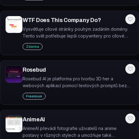
WTF Does This Company Do?
Vysvětluje cílové stránky pouhým zadáním domény.
Tento svět potřebuje lepší copywritery pro cílové
stránky, ale do té doby nám pomůže osvědčený
Zdarma
dobrý přítel - gpt-3.
Rosebud
Rosebud AI je platforma pro tvorbu 3D her a
webových aplikací pomocí textových promptů bez
nutnosti psát kód. Umožňuje vytvořit a okamžitě
Freemium
nasadit hru nebo aplikaci v několika krocích.
AnimeAI
AnimeAI převádí fotografie uživatelů na anime
postavy v různých stylech a umožňuje také