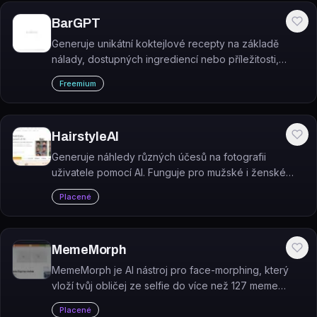
BarGPT
Generuje unikátní koktejlové recepty na základě
nálady, dostupných ingrediencí nebo příležitosti,
včetně AI obrázku každého nápoje.
Freemium
HairstyleAI
Generuje náhledy různých účesů na fotografii
uživatele pomocí AI. Funguje pro mužské i ženské
střihy.
Placené
MemeMorph
MemeMorph je AI nástroj pro face-morphing, který
vloží tvůj obličej ze selfie do více než 127 meme
šablon a vygeneruje personalizované memy.
Placené