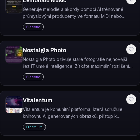
Lemonaid Music
Generuje melodie a akordy pomocí AI trénované
průmyslovými producenty ve formátu MIDI nebo
audio.
Placené
Nostalgia Photo
Nostalgia Photo oživuje staré fotografie nejnovější
řez IT umělé inteligence. Získáte maximální rozlišení
jen pár kliknutími a pár centy.
Placené
Vitalentum
Vitalentum je komunitní platforma, která sdružuje
knihovnu AI generovaných obrázků, přístup k
ChatGPT a sbírku promptů pro MidJourney na jednom
Freemium
místě.