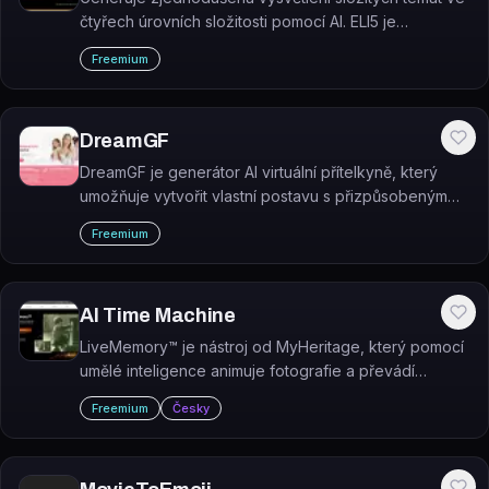
čtyřech úrovních složitosti pomocí AI. ELI5 je
vzdělávací platforma, která přizpůsobuje výklad
Freemium
potřebám studenta i učitele.
DreamGF
DreamGF je generátor AI virtuální přítelkyně, který
umožňuje vytvořit vlastní postavu s přizpůsobeným
vzhledem, osobností a chatovat s ní.
Freemium
AI Time Machine
LiveMemory™ je nástroj od MyHeritage, který pomocí
umělé inteligence animuje fotografie a převádí
statické snímky na krátké videoklipy.
Freemium
Česky