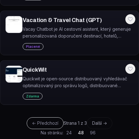
Vacation & Travel Chat (GPT)
Vacay Chatbot je AI cestovní asistent, který generuje
personalizovaná doporučení destinací, hotelů,
restaurací a aktivit na základě vašich preferencí a
Placené
rozpočtu.
QuickWit
Quickwit je open-source distribuovaný vyhledávač
optimalizovaný pro správu logů, distribuované
trasování a bezpečnostní data na petabajtovém
Zdarma
měřítku.
← Předchozí
Strana
1
z
3
Další →
Na stránku:
24
48
96