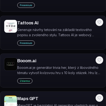
odpovědí na zprávy v dating aplikacích.
Freemium
Tattoos AI
Generuje návrhy tetování na základě textového
popisu a zvoleného stylu. Tattoos AI je webový
nástroj, který během několika sekund vytvoří unikátní
Freemium
koncepty tetování přizpůsobené představám
uživatele.
Booom.ai
Booom.ai je generátor trivia her, který z libovolného
tématu vytvoří kvízovou hru s 10 koly otázek. Hru lze
hrát sólo nebo s přáteli přes sdílený QR kód.
Zdarma
Maps GPT
MapsGPT je bezplatný AI generátor vlastních map s