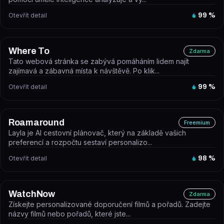
Otevřít detail
99
%
Where To
Zdarma
Tato webová stránka se zabývá pomáháním lidem najít
zajímavá a zábavná místa k návštěvě. Po klik...
Otevřít detail
99
%
Roamaround
Freemium
Layla je AI cestovní plánovač, který na základě vašich
preferencí a rozpočtu sestaví personalizo...
Otevřít detail
98
%
WatchNow
Zdarma
Získejte personalizované doporučení filmů a pořadů. Zadejte
názvy filmů nebo pořadů, které jste...