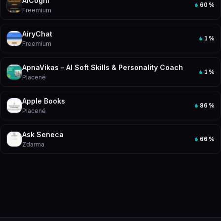
AiCogni
60
%
Freemium
AiryChat
1
%
Freemium
ApnaVikas – AI Soft Skills & Personality Coach
1
%
Placené
Apple Books
86
%
Placené
Ask Seneca
66
%
Zdarma