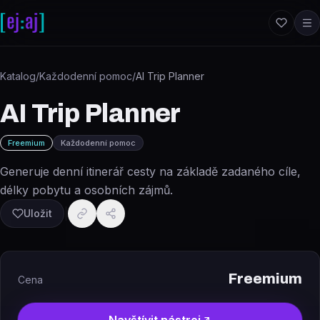
Přeskočit na obsah
Katalog
/
Každodenní pomoc
/
AI Trip Planner
AI Trip Planner
Freemium
Každodenní pomoc
Generuje denní itinerář cesty na základě zadaného cíle,
délky pobytu a osobních zájmů.
Uložit
Freemium
Cena