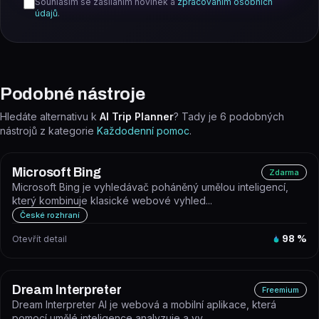
Souhlasím se zasíláním novinek a
zpracováním osobních
údajů
.
Podobné nástroje
Hledáte alternativu k
AI Trip Planner
? Tady je
6
podobných
nástrojů z kategorie
Každodenní pomoc
.
Microsoft Bing
Zdarma
Microsoft Bing je vyhledávač poháněný umělou inteligencí,
který kombinuje klasické webové vyhled...
České rozhraní
Otevřít detail
98
%
Dream Interpreter
Freemium
Dream Interpreter AI je webová a mobilní aplikace, která
pomocí umělé inteligence analyzuje a vy...