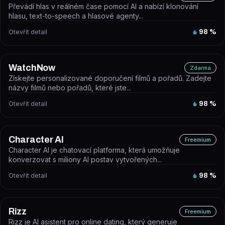
Převádí hlas v reálném čase pomocí AI a nabízí klonování
hlasu, text-to-speech a hlasové agenty...
Otevřít detail
98
%
WatchNow
Zdarma
Získejte personalizované doporučení filmů a pořadů. Zadejte
názvy filmů nebo pořadů, které jste...
Otevřít detail
98
%
Character AI
Freemium
Character AI je chatovací platforma, která umožňuje
konverzovat s miliony AI postav vytvořených...
Otevřít detail
98
%
Rizz
Freemium
Rizz je AI asistent pro online dating, který generuje