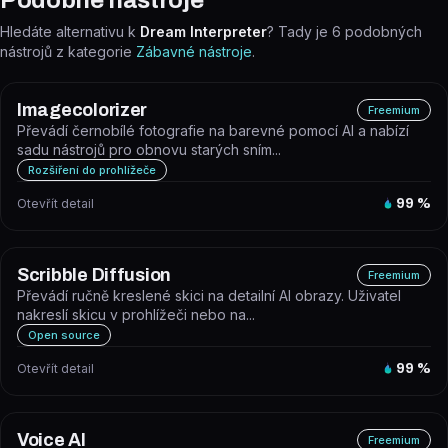
Podobné nástroje
Hledáte alternativu k
Dream Interpreter
? Tady je
6
podobných
nástrojů z kategorie
Zábavné nástroje
.
Imagecolorizer
Freemium
Převádí černobílé fotografie na barevné pomocí AI a nabízí
sadu nástrojů pro obnovu starých sním...
Rozšíření do prohlížeče
Otevřít detail
99
%
Scribble Diffusion
Freemium
Převádí ručně kreslené skici na detailní AI obrazy. Uživatel
nakreslí skicu v prohlížeči nebo na...
Open source
Otevřít detail
99
%
Voice AI
Freemium