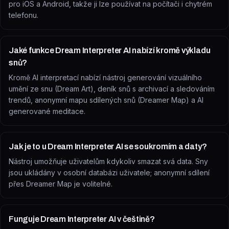
pro iOS a Android, takže ji lze používat na počítači i chytrém
telefonu.
Jaké funkce Dream Interpreter AI nabízí kromě výkladu
snů?
Kromě AI interpretací nabízí nástroj generování vizuálního
umění ze snu (Dream Art), deník snů s archivací a sledováním
trendů, anonymní mapu sdílených snů (Dreamer Map) a AI
generované meditace.
Jak je to u Dream Interpreter AI se soukromím a daty?
Nástroj umožňuje uživatelům kdykoliv smazat svá data. Sny
jsou ukládány v osobní databázi uživatele; anonymní sdílení
přes Dreamer Map je volitelné.
Funguje Dream Interpreter AI v češtině?