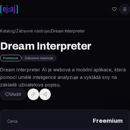
Přeskočit na obsah
Katalog
/
Zábavné nástroje
/
Dream Interpreter
Dream Interpreter
Freemium
Zábavné nástroje
Dream Interpreter AI je webová a mobilní aplikace, která
pomocí umělé inteligence analyzuje a vykládá sny na
základě uživatelova popisu.
Uložit
Freemium
Cena