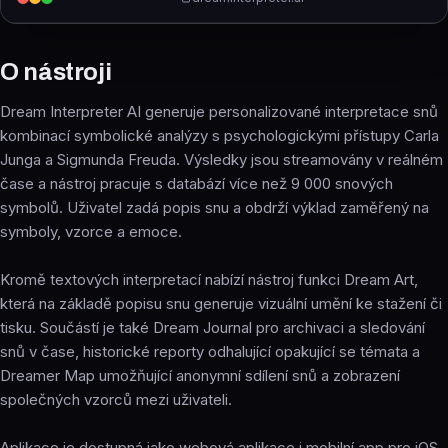
O nástroji
Dream Interpreter AI generuje personalizované interpretace snů
kombinací symbolické analýzy s psychologickými přístupy Carla
Junga a Sigmunda Freuda. Výsledky jsou streamovány v reálném
čase a nástroj pracuje s databází více než 9 000 snových
symbolů. Uživatel zadá popis snu a obdrží výklad zaměřený na
symboly, vzorce a emoce.
Kromě textových interpretací nabízí nástroj funkci Dream Art,
která na základě popisu snu generuje vizuální umění ke stažení či
tisku. Součástí je také Dream Journal pro archivaci a sledování
snů v čase, historické reporty odhalující opakující se témata a
Dreamer Map umožňující anonymní sdílení snů a zobrazení
společných vzorců mezi uživateli.
Aplikace je dostupná jako webová aplikace i mobilní app pro iOS