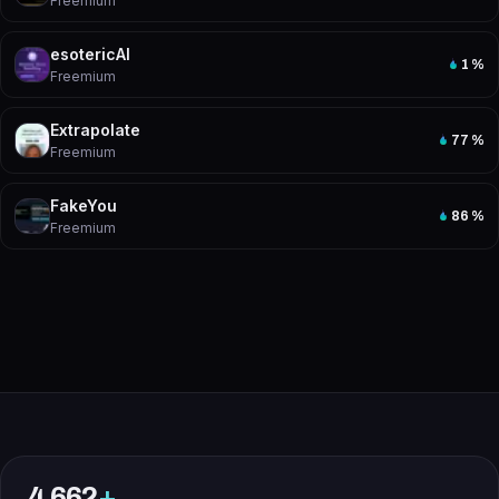
Freemium
esotericAI
1
%
Freemium
Extrapolate
77
%
Freemium
FakeYou
86
%
Freemium
4 662
+