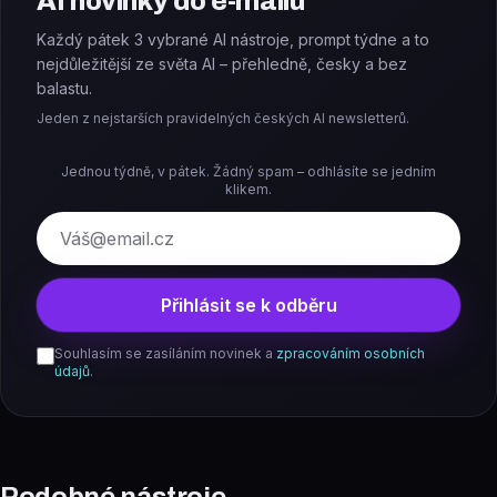
AI novinky do e-mailu
Každý pátek 3 vybrané AI nástroje, prompt týdne a to
nejdůležitější ze světa AI – přehledně, česky a bez
balastu.
Jeden z nejstarších pravidelných českých AI newsletterů.
Jednou týdně, v pátek. Žádný spam – odhlásíte se jedním
klikem.
E-mail
Přihlásit se k odběru
Souhlasím se zasíláním novinek a
zpracováním osobních
údajů
.