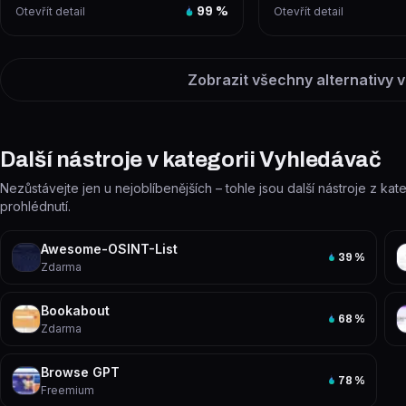
Otevřít detail
99
%
Otevřít detail
Zobrazit všechny alternativy v
Další nástroje v kategorii Vyhledávač
Nezůstávejte jen u nejoblíbenějších – tohle jsou další nástroje z kat
prohlédnutí.
Awesome-OSINT-List
39
%
Zdarma
Bookabout
68
%
Zdarma
Browse GPT
78
%
Freemium