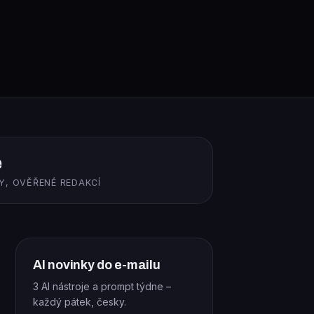
ě
Y, OVĚŘENÉ REDAKCÍ
AI novinky do e-mailu
3 AI nástroje a prompt týdne –
každý pátek, česky.