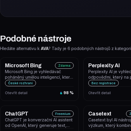
Podobné nástroje
Hledáte alternativu k
AVA
? Tady je
6
podobných nástrojů z kategor
Microsoft Bing
Perplexity AI
Zdarma
Microsoft Bing je vyhledávač
Perplexity AI je vyhle
poháněný umělou inteligencí, který
odpověďmi, který na 
kombinuje klasické webové
dotazy reaguje přím
České rozhraní
Bez registrace
vyhled...
pod...
Otevřít detail
98
%
Otevřít detail
ChatGPT
Casetext
Freemium
Z
ChatGPT je konverzační AI asistent
Casetext byl AI nástro
od OpenAI, který generuje text,
výzkum, který kombino
odpovídá na otázky, píše kód,...
soudním rozhodnutím a