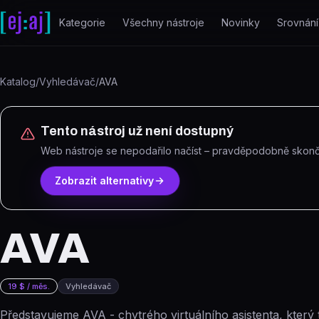
Přeskočit na obsah
Kategorie
Všechny nástroje
Novinky
Srovnání
Katalog
/
Vyhledávač
/
AVA
Tento nástroj už není dostupný
Web nástroje se nepodařilo načíst – pravděpodobně skonči
Zobrazit alternativy
AVA
19 $ / měs.
Vyhledávač
Představujeme AVA - chytrého virtuálního asistenta, který 