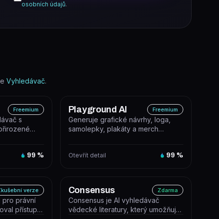
osobních údajů
.
ie
Vyhledávač
.
Playground AI
Freemium
Freemium
dávač s
Generuje grafické návrhy, loga,
přirozené
samolepky, plakáty a merch
ými odpověďmi
pomocí AI na základě textového
popisu...
99
%
Otevřít detail
99
%
Consensus
kušební verze
Zdarma
j pro právní
Consensus je AI vyhledávač
val přístup k
vědecké literatury, který umožňuje
 záko...
rychle vyhledávat, organizovat a