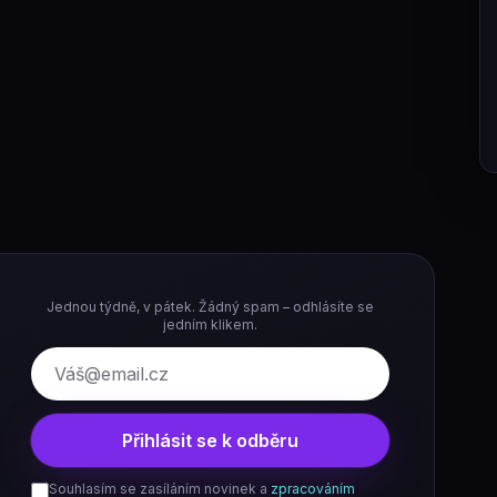
Jednou týdně, v pátek. Žádný spam – odhlásíte se
jedním klikem.
E-mail
Přihlásit se k odběru
Souhlasím se zasíláním novinek a
zpracováním