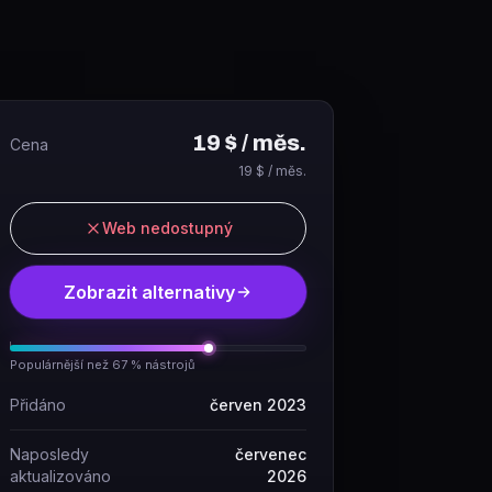
19 $ / měs.
Cena
19 $ / měs.
Web nedostupný
Zobrazit alternativy
Populárnější než 67 % nástrojů
Přidáno
červen 2023
Naposledy
červenec
aktualizováno
2026