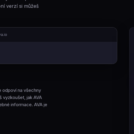
í verzí si můžeš
a.io
le odpoví na všechny
š vyzkoušet, jak AVA
řebné informace. AVA je