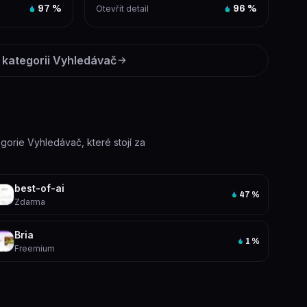
97
%
Otevřít detail
96
%
a...
 kategorii
Vyhledávač
egorie Vyhledávač, které stojí za
best-of-ai
47
%
Zdarma
Bria
1
%
Freemium