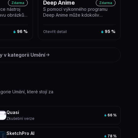
Deep Anime
Zdarma
Zdarma
ce nástroj
S pomocí výkonného programu
avu obrázků
Deep Anime může kdokoliv
iffusion,...
převést jakoukoli fotografii do
krásného an...
96
%
Otevřít detail
95
%
y v kategorii
Umění
egorie Umění, které stojí za
Quasi
66
%
Zkušební verze
SketchPro AI
78
%