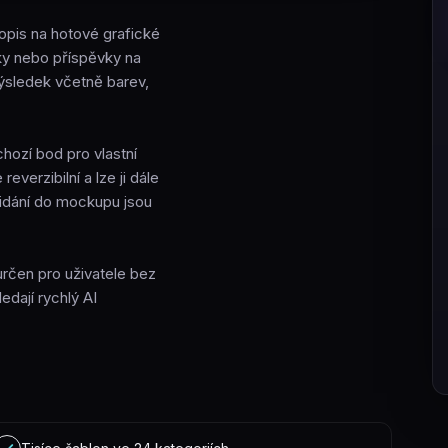
popis na hotové grafické
nky nebo příspěvky na
 výsledek včetně barev,
chozí bod pro vlastní
everzibilní a lze ji dále
řidání do mockupu jsou
určen pro uživatele bez
edají rychlý AI