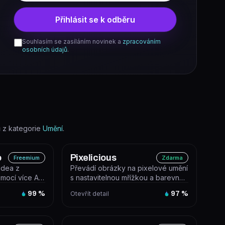
Přihlásit se k odběru
Souhlasím se zasíláním novinek a
zpracováním
osobních údajů
.
 z kategorie
Umění
.
o
Pixelicious
Freemium
Zdarma
idea z
Převádí obrázky na pixelové umění
mocí více AI
s nastavitelnou mřížkou a barevnou
htCafe Studio
paletou. Výsledky jsou vhod...
99
%
Otevřít detail
97
%