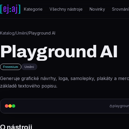
Přeskočit na obsah
Kategorie
Všechny nástroje
Novinky
Srovnání
Katalog
/
Umění
/
Playground AI
Playground AI
Freemium
Umění
Generuje grafické návrhy, loga, samolepky, plakáty a mer
základě textového popisu.
playgrou
O nástroji