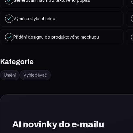
Generování návrhů z textového popisu
Výměna stylu objektu
Přidání designu do produktového mockupu
Kategorie
Umění
Vyhledávač
AI novinky do e-mailu