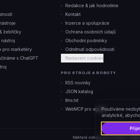
Redakce & jak hodnotíme
tností
Kontakt
ástroje
Inzerce a spolupráce
& žebříčky
Ochrana osobních údajů
i nástroj
Obchodní podmínky
je pro marketéry
Odmítnutí odpovědnosti
ačínáme s ChatGPT
Nastavení cookies
troj
PRO STROJE A ROBOTY
RSS novinky
JSON katalog
llms.txt
Používáme nezbyt
WebMCP pro agenty
analytické, abych
Přij
Některé odkazy jsou affiliate. Podpo