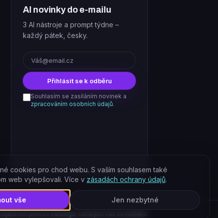
AI novinky do e-mailu
3 AI nástroje a prompt týdne –
každý pátek, česky.
E-mail
Přihlásit se k odběru
Souhlasím se zasíláním novinek a
zpracováním osobních údajů
.
né cookies pro chod webu. S vaším souhlasem také
om web vylepšovali. Více v
zásadách ochrany údajů
.
mout vše
Jen nezbytné
rujete tím provoz katalogu, cena pro vás se nemění.