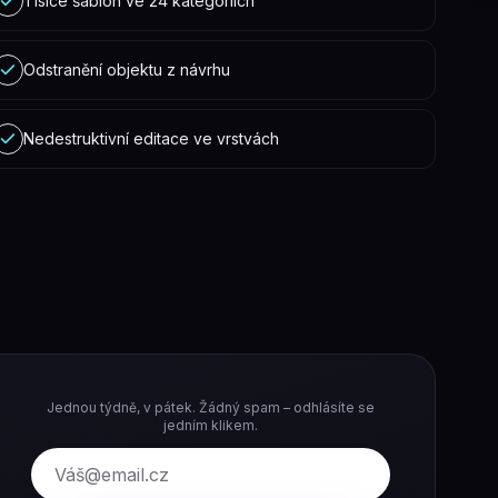
Tisíce šablon ve 24 kategoriích
Odstranění objektu z návrhu
Nedestruktivní editace ve vrstvách
Jednou týdně, v pátek. Žádný spam – odhlásíte se
jedním klikem.
E-mail