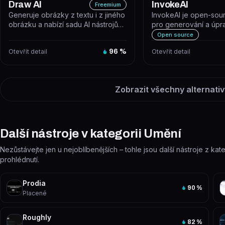
Draw AI
InvokeAI
Freemium
Generuje obrázky z textu i z jiného
InvokeAI je open-sour
obrázku a nabízí sadu AI nástrojů
pro generování a úpr
pro úpravu grafiky. Jde o...
pomocí modelů Stable D
Open source
Otevřít detail
96
%
Otevřít detail
Zobrazit všechny alternativ
Další nástroje v kategorii Umění
Nezůstávejte jen u nejoblíbenějších – tohle jsou další nástroje z kat
prohlédnutí.
Prodia
90
%
Placené
Roughly
82
%