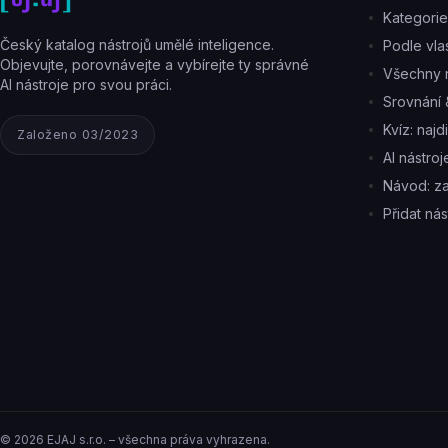
Kategorie
Český katalog nástrojů umělé inteligence.
Podle vlas
Objevujte, porovnávejte a vybírejte ty správné
Všechny n
AI nástroje pro svou práci.
Srovnání 
Kvíz: najd
Založeno 03/2023
AI nástro
Návod: z
Přidat nás
©
2026
EJAJ s.r.o. – všechna práva vyhrazena.