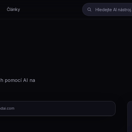
Články
ch pomocí AI na
ndai.com