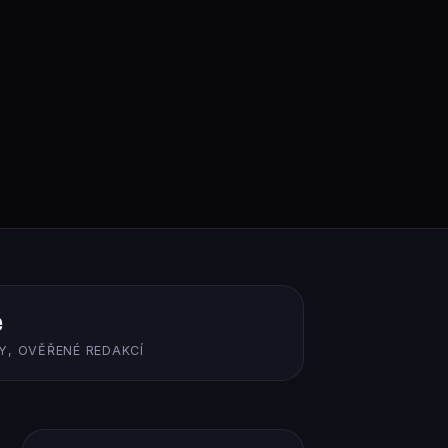
ě
Y, OVĚŘENÉ REDAKCÍ