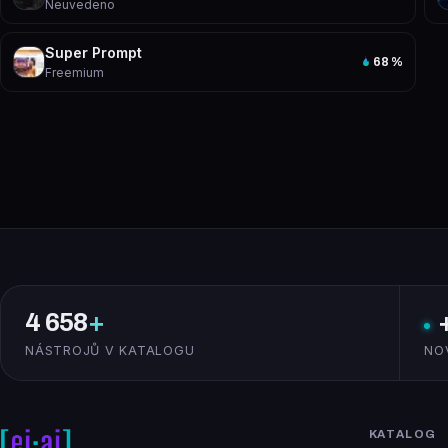
Neuvedeno
Super Prompt
68
%
Freemium
4 658
+
NÁSTROJŮ V KATALOGU
NO
KATALOG