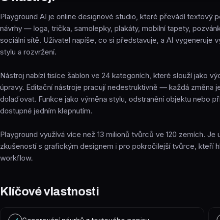
Playground AI je online designové studio, které převádí textový 
návrhy — loga, trička, samolepky, plakáty, mobilní tapety, pozvá
sociální sítě. Uživatel napíše, co si představuje, a AI vygeneruje
stylu a rozvržení.
Nástroj nabízí tisíce šablon ve 24 kategoriích, které slouží jako vý
úpravy. Editační nástroje pracují nedestruktivně — každá změna je r
dolaďovat. Funkce jako výměna stylu, odstranění objektu nebo p
dostupné jedním klepnutím.
Playground využívá více než 13 milionů tvůrců ve 120 zemích. Je 
zkušeností s grafickým designem i pro pokročilejší tvůrce, kteří hl
workflow.
Klíčové vlastnosti