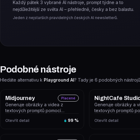
Každý pátek 3 vybrané AI nástroje, prompt týdne a to
nejdůležitější ze světa AI – přehledně, česky a bez balastu.
Jeden z nejstarších pravidelných českých AI newsletterů.
Podobné nástroje
Hledáte alternativu k
Playground AI
? Tady je
6
podobných nástrojů
Midjourney
NightCafe Studi
Placené
Generuje obrázky a videa z
Generuje obrázky a v
textových promptů pomocí
textových promptů po
vlastních AI modelů s důrazem na
modelů najednou. Nig
Otevřít detail
99
%
Otevřít detail
uměleckou k...
je...