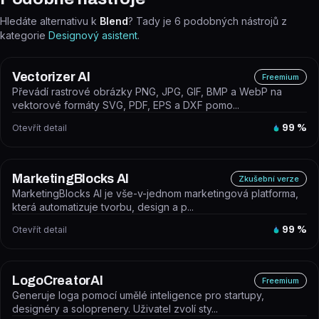
Hledáte alternativu k
Blend
? Tady je
6
podobných nástrojů z
kategorie
Designový asistent
.
Vectorizer AI
Freemium
Převádí rastrové obrázky PNG, JPG, GIF, BMP a WebP na
vektorové formáty SVG, PDF, EPS a DXF pomo...
Otevřít detail
99
%
MarketingBlocks AI
Zkušební verze
MarketingBlocks AI je vše-v-jednom marketingová platforma,
která automatizuje tvorbu, design a p...
Otevřít detail
99
%
LogoCreatorAI
Freemium
Generuje loga pomocí umělé inteligence pro startupy,
designéry a soloprenery. Uživatel zvolí sty...