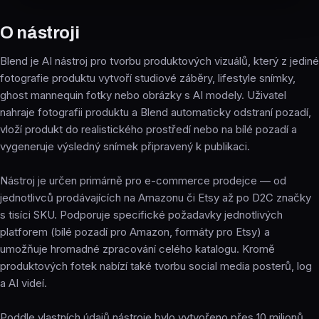
O nástroji
Blend je AI nástroj pro tvorbu produktových vizuálů, který z jediné
fotografie produktu vytvoří studiové záběry, lifestyle snímky,
ghost mannequin fotky nebo obrázky s AI modely. Uživatel
nahraje fotografii produktu a Blend automaticky odstraní pozadí,
vloží produkt do realistického prostředí nebo na bílé pozadí a
vygeneruje výsledný snímek připravený k publikaci.
Nástroj je určen primárně pro e-commerce prodejce — od
jednotlivců prodávajících na Amazonu či Etsy až po D2C značky
s tisíci SKU. Podporuje specifické požadavky jednotlivých
platforem (bílé pozadí pro Amazon, formáty pro Etsy) a
umožňuje hromadné zpracování celého katalogu. Kromě
produktových fotek nabízí také tvorbu social media posterů, log
a AI videí.
Poddle vlastních údajů nástroje bylo vytvořeno přes 10 milionů