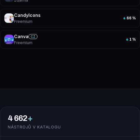
Zdarma
CandyIcons
66
%
Freemium
Canva
CZ
1
%
Freemium
4 662
+
NÁSTROJŮ V KATALOGU