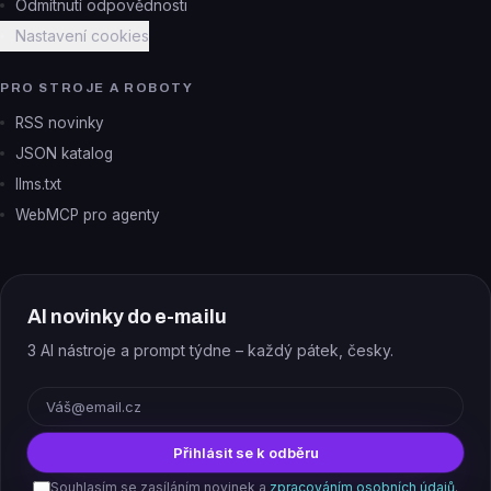
Odmítnutí odpovědnosti
Nastavení cookies
PRO STROJE A ROBOTY
RSS novinky
JSON katalog
llms.txt
WebMCP pro agenty
AI novinky do e-mailu
3 AI nástroje a prompt týdne – každý pátek, česky.
E-mail
Přihlásit se k odběru
Souhlasím se zasíláním novinek a
zpracováním osobních údajů
.