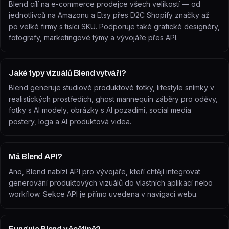
Blend cílí na e-commerce prodejce všech velikostí — od
jednotlivců na Amazonu a Etsy přes D2C Shopify značky až
po velké firmy s tisíci SKU. Podporuje také grafické designéry,
fotografy, marketingové týmy a vývojáře přes API.
Jaké typy vizuálů Blend vytváří?
Blend generuje studiové produktové fotky, lifestyle snímky v
realistických prostředích, ghost mannequin záběry pro oděvy,
fotky s AI modely, obrázky s AI pozadími, social media
postery, loga a AI produktová videa.
Má Blend API?
Ano, Blend nabízí API pro vývojáře, kteří chtějí integrovat
generování produktových vizuálů do vlastních aplikací nebo
workflow. Sekce API je přímo uvedena v navigaci webu.