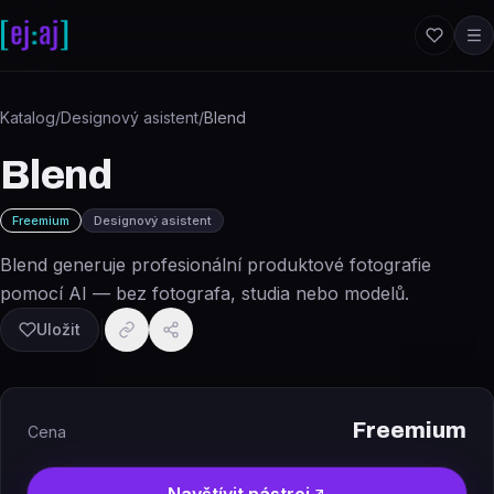
Přeskočit na obsah
Katalog
/
Designový asistent
/
Blend
Blend
Freemium
Designový asistent
Blend generuje profesionální produktové fotografie
pomocí AI — bez fotografa, studia nebo modelů.
Uložit
Freemium
Cena