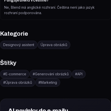
Funguje Blend v češtině?
Ne, Blend má anglické rozhraní. Čeština není jako jazyk
rozhraní podporována.
Kategorie
Designový asistent
Úprava obrázků
Štítky
#
E-commerce
#
Generování obrázků
#
API
#
Úprava obrázků
#
Marketing
AI novinky do e-mailu