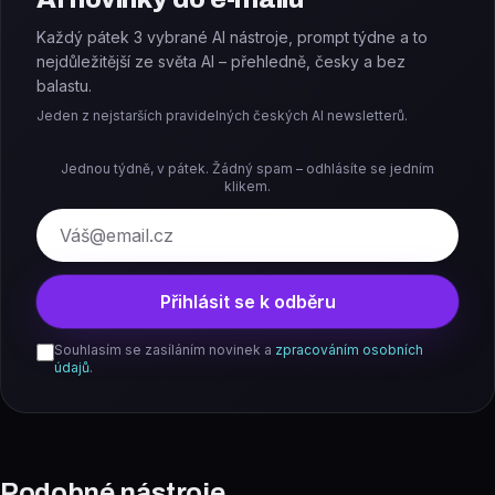
Každý pátek 3 vybrané AI nástroje, prompt týdne a to
nejdůležitější ze světa AI – přehledně, česky a bez
balastu.
Jeden z nejstarších pravidelných českých AI newsletterů.
Jednou týdně, v pátek. Žádný spam – odhlásíte se jedním
klikem.
E-mail
Přihlásit se k odběru
Souhlasím se zasíláním novinek a
zpracováním osobních
údajů
.
Podobné nástroje