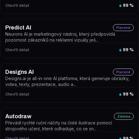
Otevřít detail
99
%
Predict AI
Placené
Neurons AI je marketingový nástroj, který předpovídá
pozornost zákazníků na reklamní vizuály ješ...
Otevřít detail
99
%
Designs AI
Placené
Designs.ai je all-in-one AI platforma, která generuje obrázky,
videa, texty, prezentace, audio a...
Otevřít detail
99
%
Autodraw
Zdarma
Převádí rychlé ruční náčrty na čisté ilustrace pomocí
strojového učení, které odhaduje, co se sn...
Otevřít detail
99
%