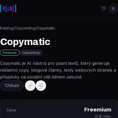
Přeskočit na obsah
Katalog
/
Copywriting
/
Copymatic
Copymatic
Freemium
Copywriting
Copymatic je AI nástroj pro psaní textů, který generuje
reklamní copy, blogové články, texty webových stránek a
příspěvky na sociální sítě během sekund.
Uložit
Freemium
Cena
32 $ / měs.