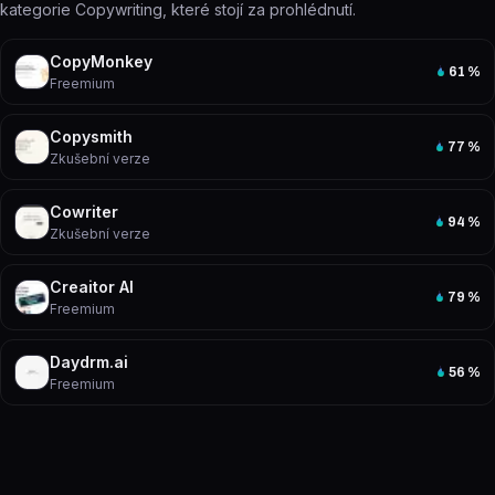
kategorie Copywriting, které stojí za prohlédnutí.
CopyMonkey
61
%
Freemium
Copysmith
77
%
Zkušební verze
Cowriter
94
%
Zkušební verze
Creaitor AI
79
%
Freemium
Daydrm.ai
56
%
Freemium