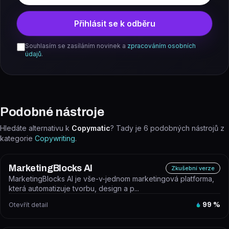
Přihlásit se k odběru
Souhlasím se zasíláním novinek a
zpracováním osobních
údajů
.
Podobné nástroje
Hledáte alternativu k
Copymatic
? Tady je
6
podobných nástrojů z
kategorie
Copywriting
.
MarketingBlocks AI
Zkušební verze
MarketingBlocks AI je vše-v-jednom marketingová platforma,
která automatizuje tvorbu, design a p...
Otevřít detail
99
%