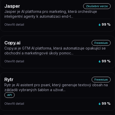
Jasper
Zkušební verze
Jasper je AI platforma pro marketing, která orchestruje
inteligentní agenty k automatizaci end-t...
Otevřít detail
99
%
Copy.ai
Freemium
Copy.ai je GTM AI platforma, která automatizuje opakující se
obchodní a marketingové úkoly pomoc...
Otevřít detail
99
%
Rytr
Freemium
Rytr je AI asistent pro psaní, který generuje textový obsah na
základě vybraných šablon a uživat...
API
Otevřít detail
99
%