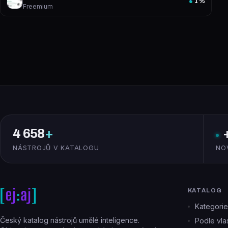
1
%
Freemium
4 658
+
NÁSTROJŮ V KATALOGU
NO
KATALOG
Kategorie
Český katalog nástrojů umělé inteligence.
Podle vlas