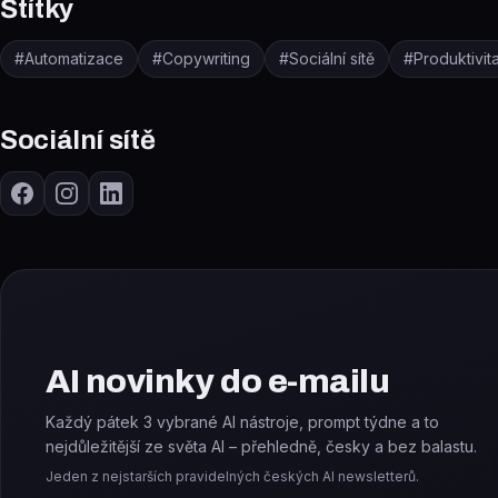
Štítky
#
Automatizace
#
Copywriting
#
Sociální sítě
#
Produktivit
Sociální sítě
AI novinky do e-mailu
Každý pátek 3 vybrané AI nástroje, prompt týdne a to
nejdůležitější ze světa AI – přehledně, česky a bez balastu.
Jeden z nejstarších pravidelných českých AI newsletterů.