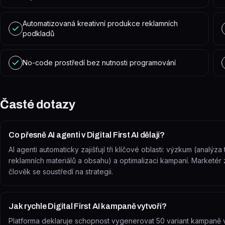
Automatizovaná kreativní produkce reklamních
podkladů
No-code prostředí bez nutnosti programování
Časté dotazy
Co přesně AI agenti v Digital First AI dělají?
AI agenti automaticky zajišťují tři klíčové oblasti: výzkum (analýza
reklamních materiálů a obsahu) a optimalizaci kampaní. Marketé
člověk se soustředí na strategii.
Jak rychle Digital First AI kampaně vytvoří?
Platforma deklaruje schopnost vygenerovat 50 variant kampaně v