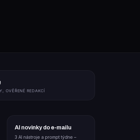
ě
Y, OVĚŘENÉ REDAKCÍ
AI novinky do e-mailu
3 AI nástroje a prompt týdne –