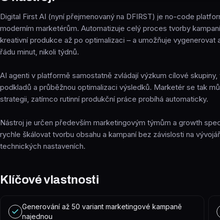
Digital First AI (nyní přejmenovaný na DFIRST) je no-code platfo
moderním marketérům. Automatizuje celý proces tvorby kampaní
kreativní produkce až po optimalizaci – a umožňuje vygenerovat 
řádu minut, nikoli týdnů.
AI agenti v platformě samostatně zvládají výzkum cílové skupiny, 
podkladů a průběžnou optimalizaci výsledků. Marketér se tak mů
strategii, zatímco rutinní produkční práce probíhá automaticky.
Nástroj je určen především marketingovým týmům a growth specia
rychle škálovat tvorbu obsahu a kampaní bez závislosti na vývojá
technických nastaveních.
Klíčové vlastnosti
Generování až 50 variant marketingové kampaně
najednou