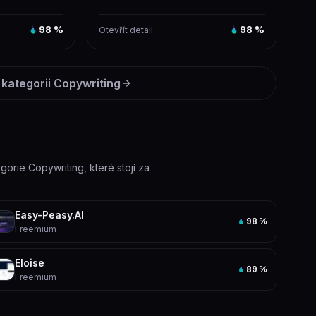
nástroj...
který pomáhá tvořit reklamy, e...
98
%
Otevřít detail
98
%
 kategorii
Copywriting
egorie Copywriting, které stojí za
Easy-Peasy.AI
98
%
Freemium
Eloise
89
%
Freemium