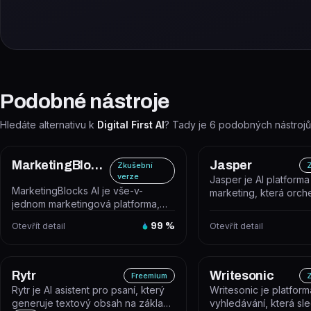
Podobné nástroje
Hledáte alternativu k
Digital First AI
? Tady je
6
podobných nástrojů
MarketingBlocks AI
Jasper
Zkušební
Z
verze
Jasper je AI platforma
MarketingBlocks AI je vše-v-
marketing, která orch
jednom marketingová platforma,
inteligentní agenty k 
která automatizuje tvorbu, design a
end-t...
Otevřít detail
99
%
Otevřít detail
p...
Rytr
Writesonic
Freemium
Z
Rytr je AI asistent pro psaní, který
Writesonic je platform
generuje textový obsah na základě
vyhledávání, která sl