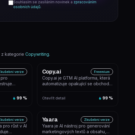
Souhlasím se zasíláním novinek a
zpracováním
osobních údajů
.
 z kategorie
Copywriting
.
Copy.ai
kušební verze
Freemium
 pro
Copy.ai je GTM AI platforma, která
estruje
automatizuje opakující se obchodní
automatizaci
a marketingové úkoly pomoc...
99
%
Otevřít detail
99
%
Yaara
kušební verze
Zkušební verze
a pro růst v AI
Yaara je AI nástroj pro generování
eduje
marketingových textů a obsahu,