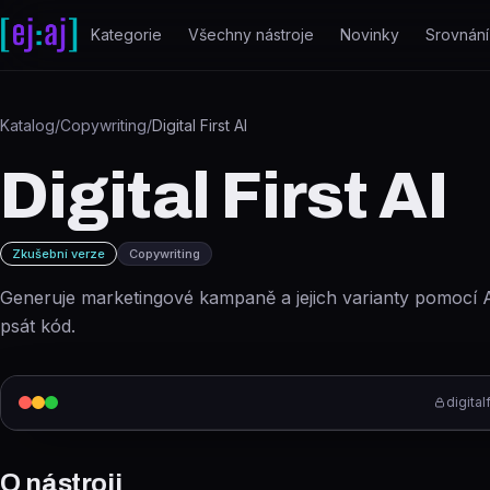
Přeskočit na obsah
Kategorie
Všechny nástroje
Novinky
Srovnání
Katalog
/
Copywriting
/
Digital First AI
Digital First AI
Zkušební verze
Copywriting
Generuje marketingové kampaně a jejich varianty pomocí A
psát kód.
digitalf
O nástroji