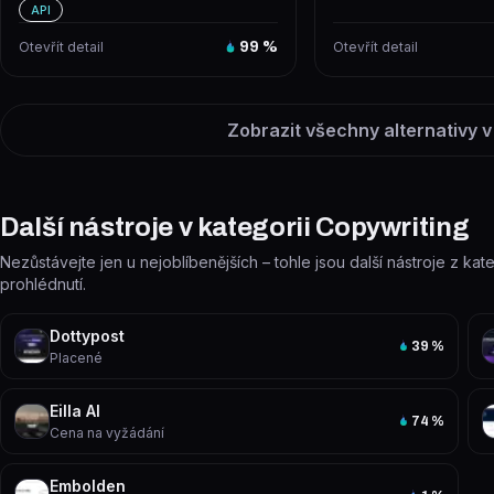
vybraných šablon a uživat...
viditelnost značky v AI 
API
Otevřít detail
99
%
Otevřít detail
Zobrazit všechny alternativy v
Další nástroje v kategorii Copywriting
Nezůstávejte jen u nejoblíbenějších – tohle jsou další nástroje z kat
prohlédnutí.
Dottypost
39
%
Placené
Eilla AI
74
%
Cena na vyžádání
Embolden