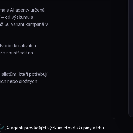
rma s AI agenty určená
 – od výzkumu a
až 50 variant kampaně v
tvorbu kreativních
že soustředit na
listům, kteří potřebují
řích nebo složitých
AI agenti provádějící výzkum cílové skupiny a trhu