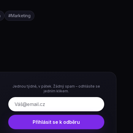
a
#
Marketing
Jednou týdně, v pátek. Žádný spam – odhlásíte se
jedním klikem.
E-mail
Přihlásit se k odběru