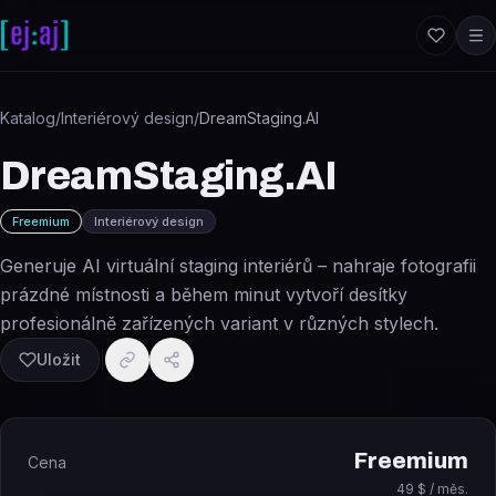
Přeskočit na obsah
Katalog
/
Interiérový design
/
DreamStaging.AI
DreamStaging.AI
Freemium
Interiérový design
Generuje AI virtuální staging interiérů – nahraje fotografii
prázdné místnosti a během minut vytvoří desítky
profesionálně zařízených variant v různých stylech.
Uložit
Freemium
Cena
49 $ / měs.