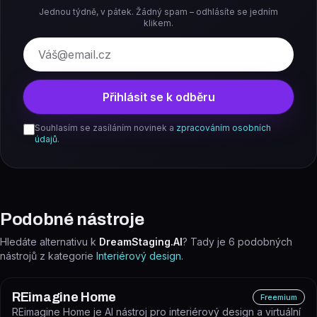
Jednou týdně, v pátek. Žádný spam – odhlásíte se jedním
klikem.
E-mail
Přihlásit se k odběru
Souhlasím se zasíláním novinek a
zpracováním osobních
údajů
.
Podobné nástroje
Hledáte alternativu k
DreamStaging.AI
? Tady je
6
podobných
nástrojů z kategorie
Interiérový design
.
REimagine Home
Freemium
REimagine Home je AI nástroj pro interiérový design a virtuální