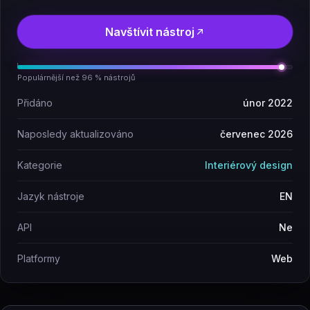
Navštívit nástroj
Populárnější než 96 % nástrojů
Přidáno
únor 2022
Naposledy aktualizováno
červenec 2026
Kategorie
Interiérový design
Jazyk nástroje
EN
API
Ne
Platformy
Web