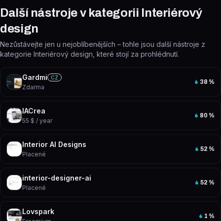
Další nástroje v kategorii Interiérový
design
Nezůstávejte jen u nejoblíbenějších – tohle jsou další nástroje z
kategorie Interiérový design, které stojí za prohlédnutí.
Gardmi
CZ
38
%
Zdarma
IACrea
80
%
55 $ / year
Interior AI Designs
52
%
Placené
interior-designer-ai
52
%
Placené
Lovspark
1
%