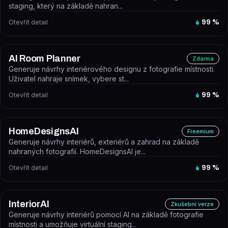
staging, který na základě nahran...
Otevřít detail
99
%
AI Room Planner
Zdarma
Generuje návrhy interiérového designu z fotografie místnosti.
Uživatel nahraje snímek, vybere st...
Otevřít detail
99
%
HomeDesignsAI
Freemium
Generuje návrhy interiérů, exteriérů a zahrad na základě
nahraných fotografií. HomeDesignsAI je...
Otevřít detail
99
%
InteriorAI
Zkušební verze
Generuje návrhy interiérů pomocí AI na základě fotografie
místnosti a umožňuje virtuální staging...