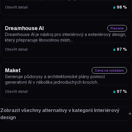
Otevřít detail
98
%
Dreamhouse AI
Placené
Dreamhouse AI je nástroj pro interiérový a exteriérový design,
který přepracuje libovolnou místn...
Otevřít detail
97
%
Maket
Cena na vyžádání
Generuje půdorysy a architektonické plány pomocí
generativní AI v několika jednoduchých krocích.
Otevřít detail
97
%
Zobrazit všechny alternativy v kategorii
Interiérový
design