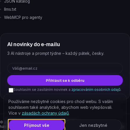
JSON katalog
llms.txt
WebMCP pro agenty
AI novinky do e-mailu
3 AI nástroje a prompt týdne – každý pátek, česky.
E-mail
Přihlásit se k odběru
Souhlasím se zasíláním novinek a
zpracováním osobních údajů
.
Používáme nezbytné cookies pro chod webu. S vaším
souhlasem také analytické, abychom web vylepšovali.
Více v
zásadách ochrany údajů
.
©
2026
EJAJ s.r.o. – všechna práva vyhrazena.
Přijmout vše
Jen nezbytné
Některé odkazy jsou affiliate. Podporujete tím provoz katalogu, cena pro