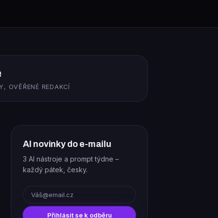
ě
Y, OVĚŘENÉ REDAKCÍ
AI novinky do e-mailu
3 AI nástroje a prompt týdne –
každý pátek, česky.
E-mail
Přihlásit se k odběru