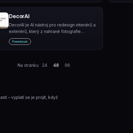
sekund.
DecorAI
DecorAI je AI nástroj pro redesign interiérů a
exteriérů, který z nahrané fotografie
místnosti, kuchyně, fasády nebo zahrady
Freemium
vygeneruje fotorealistický návrh v řádu
sekund.
Na stránku:
24
48
96
tí – vyplatí se je projít, když