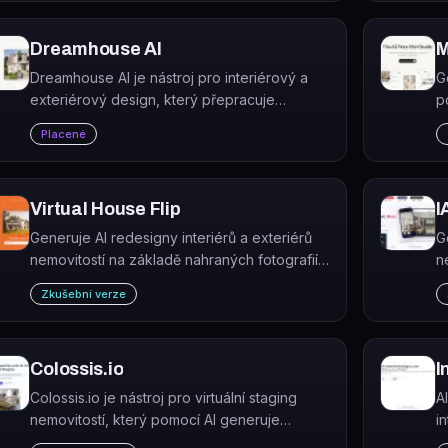
Dreamhouse AI
M
Dreamhouse AI je nástroj pro interiérový a
G
exteriérový design, který přepracuje
p
libovolnou místnost na základě nahraté
j
Placené
fotografie.
Virtual House Flip
I
Generuje AI redesigny interiérů a exteriérů
G
nemovitostí na základě nahraných fotografií.
n
Virtual House Flip je webový nástroj pro
j
Zkušební verze
virtuální přeměnu domů určený majitelům,
d
designérům i realitním investorům.
s
Colossis.io
I
Colossis.io je nástroj pro virtuální staging
A
nemovitostí, který pomocí AI generuje
i
profesionálně zařízené fotografie prázdných
s