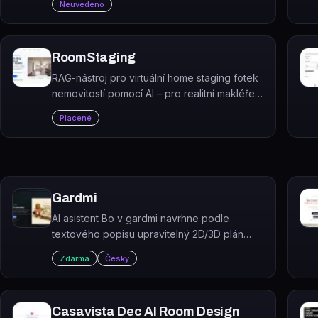
Neuvedeno
šablony.
RoomStaging
RAG-nástroj pro virtuální home staging fotek
nemovitostí pomocí AI – pro realitní makléře,
správce nemovitostí a interiérové designéry.
Placené
Gardmi
AI asistent Bo v gardmi navrhne podle
textového popisu upravitelný 2D/3D plán
zahrady s domem, cestami, výsadbou a
Zdarma
Česky
odvodněním.
Casavista Dec AI Room Design