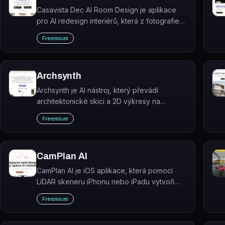
Casavista Dec AI Room Design je aplikace
pro AI redesign interiérů, která z fotografie
místnosti vygeneruje nový návrh v jednom z
Freemium
více než 100 stylů za 20–30 sekund.
Archsynth
Archsynth je AI nástroj, který převádí
architektonické skici a 2D výkresy na
fotorealistické rendery během několika
Freemium
sekund.
CamPlan AI
CamPlan AI je iOS aplikace, která pomocí
LiDAR skeneru iPhonu nebo iPadu vytvoří
přesné 2D a 3D půdorysy místnosti během
Freemium
několika minut.