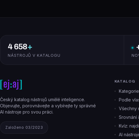
4 658
+
NÁSTROJŮ V KATALOGU
NO
KATALOG
Kategorie
Český katalog nástrojů umělé inteligence.
Podle vlas
Objevujte, porovnávejte a vybírejte ty správné
Všechny n
AI nástroje pro svou práci.
Srovnání 
Kvíz: najd
Založeno 03/2023
AI nástro