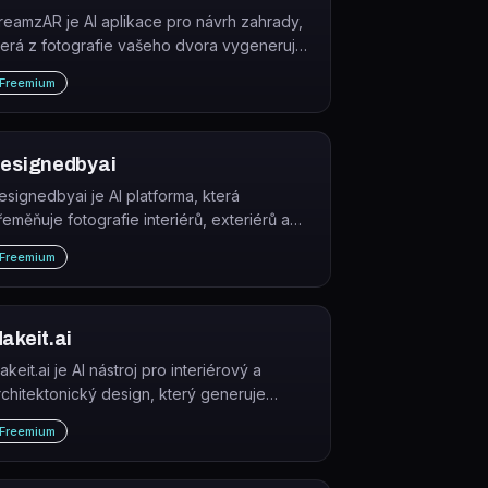
reamzAR je AI aplikace pro návrh zahrady,
terá z fotografie vašeho dvora vygeneruje
izualizaci nového designu ve stylu podle
Freemium
ýběru.
esignedbyai
esignedbyai je AI platforma, která
řeměňuje fotografie interiérů, exteriérů a
ahrad na profesionální 8K vizualizace v
Freemium
ůzných designových stylech.
akeit.ai
keit.ai je AI nástroj pro interiérový a
rchitektonický design, který generuje
ůdorysy, 3D vizualizace a návrhy prostorů.
Freemium