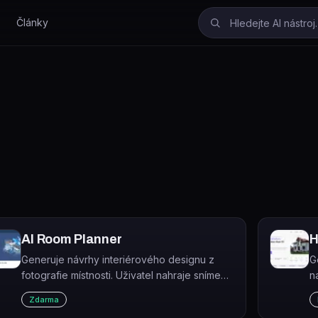
Články
AI Room Planner
H
Generuje návrhy interiérového designu z
G
fotografie místnosti. Uživatel nahraje snímek,
n
vybere styl a typ místnosti, a AI okamžitě
H
Zdarma
vytvoří vizualizace redesignu.
d