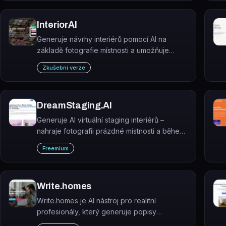
InteriorAI
Generuje návrhy interiérů pomocí AI na
základě fotografie místnosti a umožňuje
virtuální staging pro realitní inzeráty.
Zkušební verze
DreamStaging.AI
Generuje AI virtuální staging interiérů –
nahraje fotografii prázdné místnosti a během
minut vytvoří desítky profesionálně
Freemium
zařízených variant v různých stylech.
Write.homes
Write.homes je AI nástroj pro realitní
profesionály, který generuje popisy
nemovitostí, průvodce čtvrtěmi a e-mailové