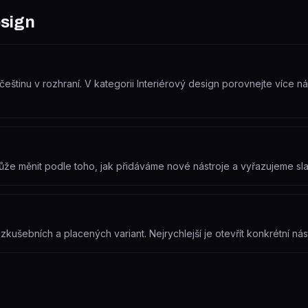
esign
eštinu v rozhraní. V kategorii Interiérový design porovnejte více nást
e může měnit podle toho, jak přidáváme nové nástroje a vyřazujeme s
ušebních a placených variant. Nejrychlejší je otevřít konkrétní nást