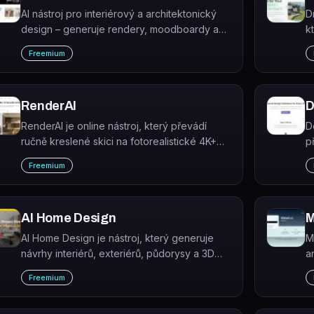
AI nástroj pro interiérový a architektonický
D
design – generuje rendery, moodboardy a
k
3D modely z půdorysů či fotek.
v
Freemium
v
RenderAI
D
RenderAI je online nástroj, který převádí
D
ručně kreslené skici na fotorealistické 4K+
p
rendery a videa pomocí umělé inteligence.
z
Freemium
r
AI Home Design
M
AI Home Design je nástroj, který generuje
Ma
návrhy interiérů, exteriérů, půdorysy a 3D
a
modely z textového popisu nebo nahraného
p
Freemium
obrázku.