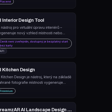
Placené
I Interior Design Tool
 nástroj pro virtuální úpravu interiérů –
ygeneruje nový vzhled místnosti nebo
irtuální home staging během 10 sekund.
Ceník není zveřejněn, dostupný je bezplatný start
bez karty
API
I Kitchen Design
I Kitchen Design je nástroj, který na základě
ahrané fotografie místnosti vygeneruje
otorealistické návrhy redesignu kuchyně ve
Freemium
íce než 70 stylech během 60 sekund.
DreamzAR AI Landscape Design Ideas