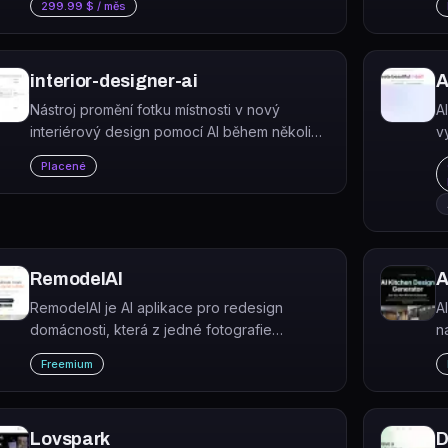
299.99 $ / měs
místností v rozlišení až 8K.
interior-designer-ai
A
Nástroj promění fotku místnosti v nový
AI
interiérový design pomocí AI během několika
v
sekund.
v
Placené
RemodelAI
A
RemodelAI je AI aplikace pro redesign
A
domácnosti, která z jedné fotografie
n
místnosti vygeneruje fotorealistický návrh ve
f
Freemium
více než 30 stylech přibližně za 10 sekund.
v
Lovspark