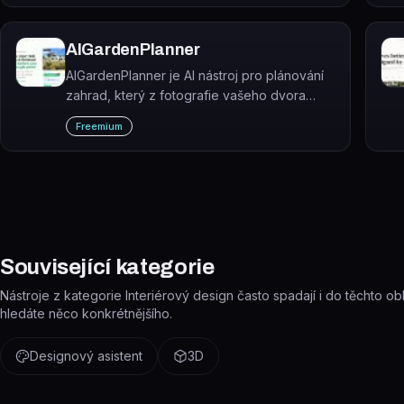
AIGardenPlanner
AIGardenPlanner je AI nástroj pro plánování
zahrad, který z fotografie vašeho dvora
vygeneruje vizualizaci hotové zahrady
Freemium
včetně doporučení rostlin a rozvržení
výsadby.
Související kategorie
Nástroje z kategorie Interiérový design často spadají i do těchto oblas
hledáte něco konkrétnějšího.
Designový asistent
3D