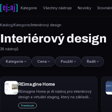
Přeskočit na obsah
Kategorie
Všechny nástroje
Novinky
Srovnání
Katalog
/
Kategorie
/
Interiérový design
Interiérový design
38
nástrojů
Kategorie
Cena
Použití
Řadit
REimagine Home
REimagine Home je AI nástroj pro interiérový
design a virtuální staging, který na základě
nahrané fotografie místnosti generuje nové
Freemium
designové návrhy.