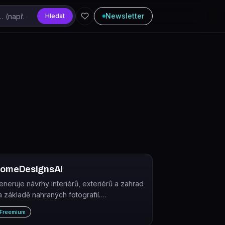
Newsletter
Hledat
omeDesignsAI
eneruje návrhy interiérů, exteriérů a zahrad
a základě nahraných fotografií.
omeDesignsAI je AI nástroj pro redesign
Freemium
omácích prostorů s více než 80 styly.