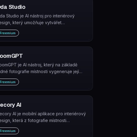
da Studio
da Studio je AI nástroj pro interiérový
esign, který umožňuje vytvářet
oodboardy, vizualizovat pokoje a
Freemium
enerovat návrhy interiérů podle zvolených
tylů a barev.
RoomGPT
oomGPT je AI nástroj, který na základě
edné fotografie místnosti vygeneruje její
edesign v různých interiérových stylech.
Freemium
ecory AI
ecory AI je mobilní aplikace pro interiérový
esign, která z fotografie místnosti
ygeneruje fotorealistický redesign v
Freemium
ednom z 15+ stylů přibližně za 30 sekund.