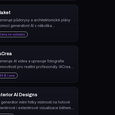
aket
eneruje půdorysy a architektonické plány
omocí generativní AI v několika
ednoduchých krocích.
Cena na vyžádání
ACrea
eneruje AI videa a upravuje fotografie
emovitostí pro realitní profesionály. IACrea
e platforma, která převádí fotografie bytů a
55 $ / year
omů na profesionální videa a home staging
nímky.
nterior AI Designs
I generátor mění fotky místností na hotové
nteriérové i exteriérové vizualizace během
ekund.