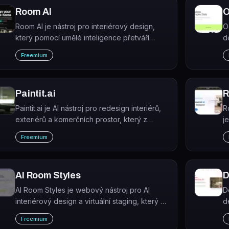
Room AI
O
Room AI je nástroj pro interiérový design,
O
který pomocí umělé inteligence přetváří
d
fotografie místností do profesionálních
m
Freemium
návrhů ve více než 40 stylech.
g
s
Paintit.ai
Paintit.ai je AI nástroj pro redesign interiérů,
R
exteriérů a komerčních prostor, který z
j
fotografie místnosti vygeneruje nové
r
Freemium
designové návrhy.
AI Room Styles
D
AI Room Styles je webový nástroj pro AI
D
interiérový design a virtuální staging, který z
d
fotografie místnosti vygeneruje
v
Freemium
fotorealistický návrh redesignu v řádu
j