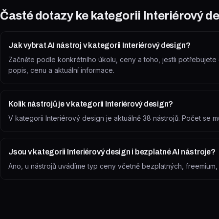
Časté dotazy ke kategorii
Interiérový d
Jak vybrat AI nástroj v kategorii Interiérový design?
Začněte podle konkrétního úkolu, ceny a toho, jestli potřebujete č
popis, cenu a aktuální informace.
Kolik nástrojů je v kategorii Interiérový design?
V kategorii Interiérový design je aktuálně 38 nástrojů. Počet s
Jsou v kategorii Interiérový design i bezplatné AI nástroje?
Ano, u nástrojů uvádíme typ ceny včetně bezplatných, freemium, zk