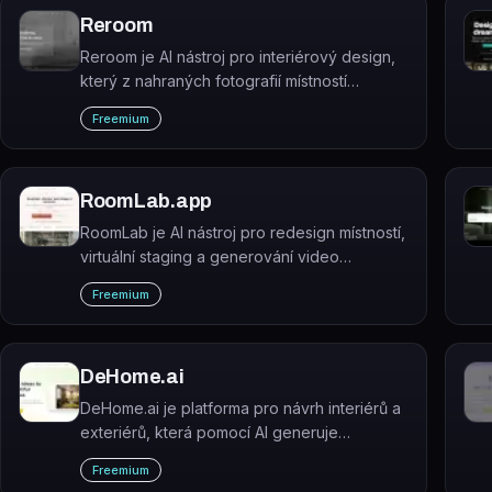
Reroom
Reroom je AI nástroj pro interiérový design,
který z nahraných fotografií místností
generuje fotorealistické vizualizace v
Freemium
různých stylech.
RoomLab.app
RoomLab je AI nástroj pro redesign místností,
virtuální staging a generování video
prohlídek z jediné fotografie.
Freemium
DeHome.ai
DeHome.ai je platforma pro návrh interiérů a
exteriérů, která pomocí AI generuje
profesionální vizualizace místností, fasád,
Freemium
zahrad a půdorysů.