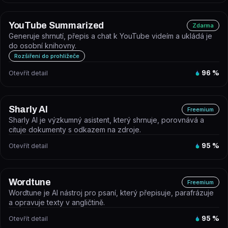
YouTube Summarized
Zdarma
Generuje shrnutí, přepis a chat k YouTube videím a ukládá je
do osobní knihovny.
Rozšíření do prohlížeče
Otevřít detail
96
%
Sharly AI
Freemium
Sharly AI je výzkumný asistent, který shrnuje, porovnává a
cituje dokumenty s odkazem na zdroje.
Otevřít detail
95
%
Wordtune
Freemium
Wordtune je AI nástroj pro psaní, který přepisuje, parafrázuje
a opravuje texty v angličtině.
Otevřít detail
95
%