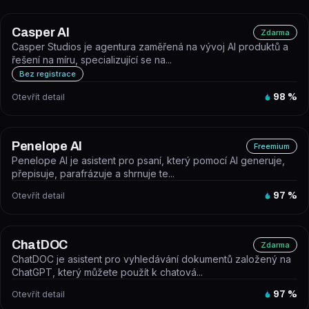
Casper AI
Zdarma
Casper Studios je agentura zaměřená na vývoj AI produktů a
řešení na míru, specializující se na...
Bez registrace
Otevřít detail
98
%
Penelope AI
Freemium
Penelope AI je asistent pro psaní, který pomocí AI generuje,
přepisuje, parafrázuje a shrnuje te...
Otevřít detail
97
%
ChatDOC
Zdarma
ChatDOC je asistent pro vyhledávání dokumentů založený na
ChatGPT, který můžete použít k chatová...
Otevřít detail
97
%