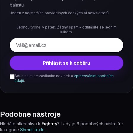
balastu.
Jeden z nejstarších pravidelných českých AI newsletterů.
Jednou týdně, v pátek. Žádný spam – odhlásíte se jedním
klikem.
E-mail
Přihlásit se k odběru
Souhlasím se zasíláním novinek a
zpracováním osobních
údajů
.
Podobné nástroje
Hledáte alternativu k
Eightify
? Tady je
6
podobných nástrojů z
kategorie
Shrnutí textu
.