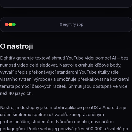
eightify.app
O nástroji
Eightify generuje textová shrnutí YouTube videí pomocí AI – bez
nutnosti video celé sledovat. Nástroj extrahuje klíčové body,
vytváří přepis překonávající standardní YouTube titulky (dle
vlastního tvrzení výrobce) a umožňuje přeskakovat na konkrétní
témata pomocí časových razítek. Shrnutí jsou dostupná ve více
než 40 jazycích.
Nástroj je dostupný jako mobilní aplikace pro iOS a Android a je
určen širokému spektru uživatelů: zaneprázdněným
profesionálům, studentům, tvůrcům obsahu, novinářům i
pedagogům. Podle webu jej používá přes 500 000 uživatelů po