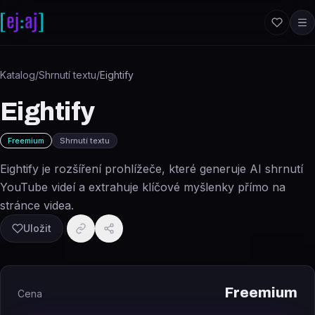
Přeskočit na obsah
Katalog
/
Shrnutí textu
/
Eightify
Eightify
Freemium
Shrnutí textu
Eightify je rozšíření prohlížeče, které generuje AI shrnutí
YouTube videí a extrahuje klíčové myšlenky přímo na
stránce videa.
Uložit
Freemium
Cena