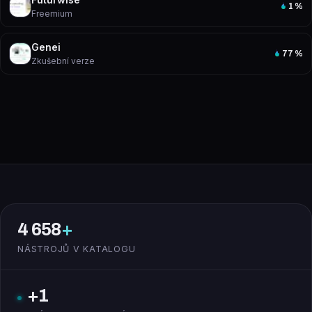
1
%
Freemium
Genei
77
%
Zkušební verze
4 658
+
NÁSTROJŮ V KATALOGU
+1