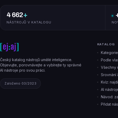
4 662
+
NÁSTROJŮ V KATALOGU
NO
KATALOG
Kategorie
Český katalog nástrojů umělé inteligence.
Podle vlas
Objevujte, porovnávejte a vybírejte ty správné
Všechny n
AI nástroje pro svou práci.
Srovnání 
Kvíz: najd
Založeno 03/2023
AI nástro
Návod: z
Přidat nás