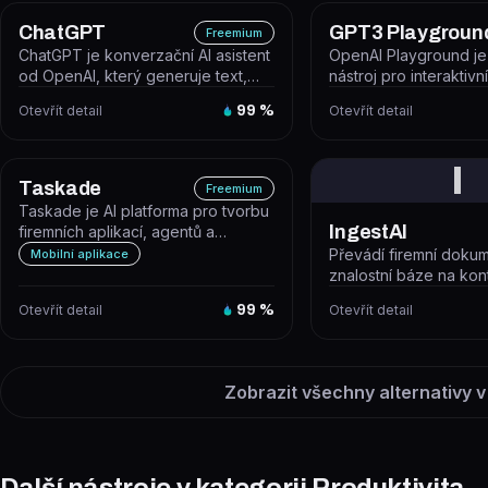
ChatGPT
GPT3 Playgroun
Freemium
ChatGPT je konverzační AI asistent
OpenAI Playground j
od OpenAI, který generuje text,
nástroj pro interaktivn
odpovídá na otázky, píše kód,...
experimentování s m
Otevřít detail
99
%
Otevřít detail
(GPT-4o, GP...
I
Taskade
Freemium
Taskade je AI platforma pro tvorbu
IngestAI
firemních aplikací, agentů a
automatizovaných workflow z jedi...
Převádí firemní doku
Mobilní aplikace
znalostní báze na ko
chatbota bez nutnosti
Otevřít detail
99
%
Otevřít detail
programování...
Zobrazit všechny alternativy v