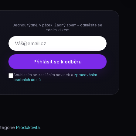
Jednou týdně, v pátek. Žádný spam – odhlásíte se
jedním klikem.
E-mail
Přihlásit se k odběru
Souhlasím se zasíláním novinek a
zpracováním
osobních údajů
.
tegorie
Produktivita
.