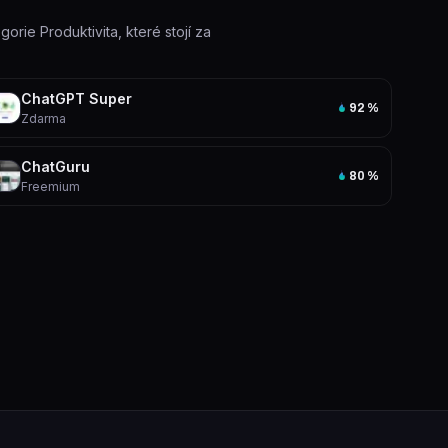
gorie Produktivita, které stojí za
ChatGPT Super
92
%
Zdarma
ChatGuru
80
%
Freemium