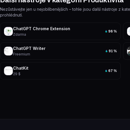
Další nástroje v kategorii Produktivita
Nezůstávejte jen u nejoblíbenějších – tohle jsou další nástroje z kate
prohlédnutí.
ChatGPT Chrome Extension
96
%
Zdarma
ChatGPT Writer
91
%
Freemium
ChatKit
67
%
29 $