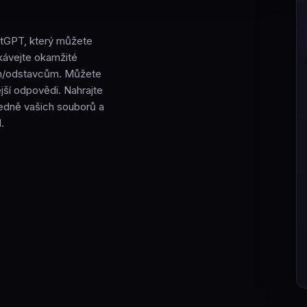
atGPT, který můžete
kávejte okamžité
ám/odstavcům. Můžete
ější odpovědi. Nahrajte
ledně vašich souborů a
.