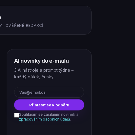
ě
Y, OVĚŘENÉ REDAKCÍ
AI novinky do e-mailu
3 AI nástroje a prompt týdne –
každý pátek, česky.
E-mail
Přihlásit se k odběru
Souhlasím se zasíláním novinek a
zpracováním osobních údajů
.