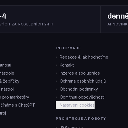
+4
denn
VÝCH ZA POSLEDNÍCH 24 H
AI NOVINK
INFORMACE
Redakce & jak hodnotíme
tností
Kontakt
ástroje
Inzerce a spolupráce
& žebříčky
Ochrana osobních údajů
i nástroj
Obchodní podmínky
je pro marketéry
Odmítnutí odpovědnosti
ačínáme s ChatGPT
Nastavení cookies
troj
PRO STROJE A ROBOTY
RSS novinky