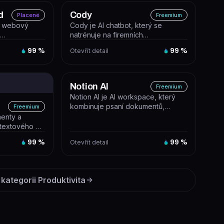
d
Cody
Placené
Freemium
e webový
Cody je AI chatbot, který se
í
natrénuje na firemních
odely OpenAI
dokumentech a odpovídá
99
%
Otevřít detail
99
%
zaměstnancům i zákazn...
Notion AI
Freemium
Notion AI je AI workspace, který
kombinuje psaní dokumentů,
Freemium
správu projektů a automatizaci
menty a
úkolů...
ntextového AI
99
%
Otevřít detail
99
%
 kategorii
Produktivita