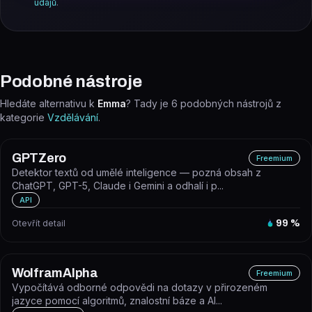
údajů
.
Podobné nástroje
Hledáte alternativu k
Emma
? Tady je
6
podobných nástrojů z
kategorie
Vzdělávání
.
GPTZero
Freemium
Detektor textů od umělé inteligence — pozná obsah z
ChatGPT, GPT-5, Claude i Gemini a odhalí i p...
API
Otevřít detail
99
%
WolframAlpha
Freemium
Vypočítává odborné odpovědi na dotazy v přirozeném
jazyce pomocí algoritmů, znalostní báze a AI...