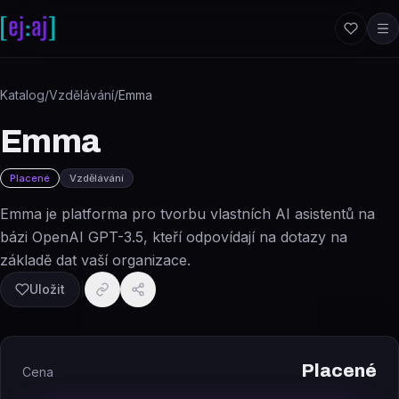
Přeskočit na obsah
Katalog
/
Vzdělávání
/
Emma
Emma
Placené
Vzdělávání
Emma je platforma pro tvorbu vlastních AI asistentů na
bázi OpenAI GPT-3.5, kteří odpovídají na dotazy na
základě dat vaší organizace.
Uložit
Placené
Cena