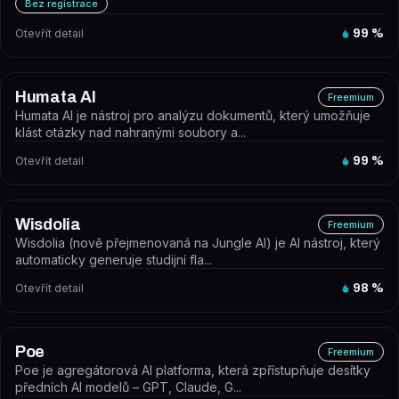
Bez registrace
Otevřít detail
99
%
Humata AI
Freemium
Humata AI je nástroj pro analýzu dokumentů, který umožňuje
klást otázky nad nahranými soubory a...
Otevřít detail
99
%
Wisdolia
Freemium
Wisdolia (nově přejmenovaná na Jungle AI) je AI nástroj, který
automaticky generuje studijní fla...
Otevřít detail
98
%
Poe
Freemium
Poe je agregátorová AI platforma, která zpřístupňuje desítky
předních AI modelů – GPT, Claude, G...