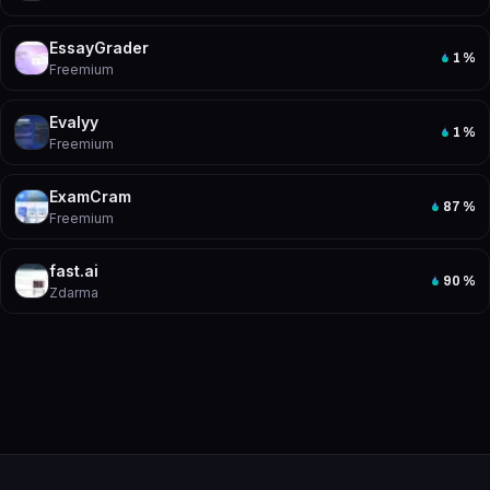
EssayGrader
1
%
Freemium
Evalyy
1
%
Freemium
ExamCram
87
%
Freemium
fast.ai
90
%
Zdarma