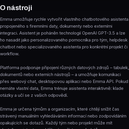
O nástroji
Emma umožňuje rychle vytvořit vlastního chatbotového asistenta
propojeného s firemními daty, dokumenty nebo externími
integraci. Asistent je poháněn technologií OpenAI GPT-3.5 a lze
ho nasadit jako personalizovaného pomocníka pro tým, helpdesk
chatbot nebo specializovaného asistenta pro konkrétní projekt či
workflow.
Platforma podporuje připojení různých datových zdrojů – tabulek,
dokumentů nebo externích nástrojů – a umožňuje komunikaci
přes webový chat, desktopovou aplikaci nebo Emma API. Pokud
nemáte vlastní data, Emma trénuje asistenta interaktivně: klade
otázky a učí se z vašich odpovědí.
Emma je určena týmům a organizacím, které chtějí snížit čas
strávený manuálním vyhledáváním informací nebo zodpovídáním
opakujících se dotazů. Každý tým nebo projekt může mít