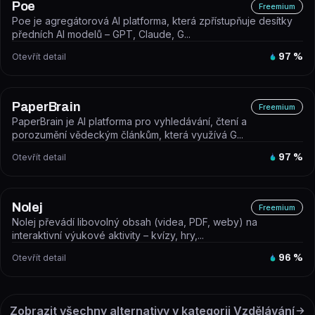
Poe
Freemium
Poe je agregátorová AI platforma, která zpřístupňuje desítky
předních AI modelů – GPT, Claude, G...
Otevřít detail
97
%
PaperBrain
Freemium
PaperBrain je AI platforma pro vyhledávání, čtení a
porozumění vědeckým článkům, která využívá G...
Otevřít detail
97
%
Nolej
Freemium
Nolej převádí libovolný obsah (videa, PDF, weby) na
interaktivní výukové aktivity – kvízy, hry,...
Otevřít detail
96
%
Zobrazit všechny alternativy v kategorii
Vzdělávání