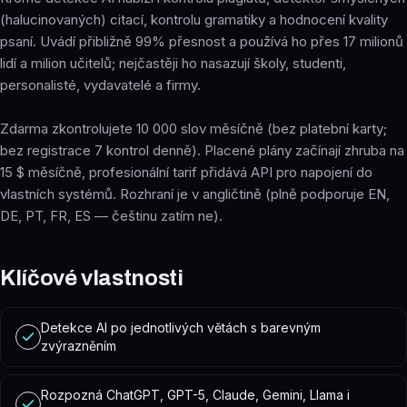
(halucinovaných) citací, kontrolu gramatiky a hodnocení kvality
psaní. Uvádí přibližně 99% přesnost a používá ho přes 17 milionů
lidí a milion učitelů; nejčastěji ho nasazují školy, studenti,
personalisté, vydavatelé a firmy.
Zdarma zkontrolujete 10 000 slov měsíčně (bez platební karty;
bez registrace 7 kontrol denně). Placené plány začínají zhruba na
15 $ měsíčně, profesionální tarif přidává API pro napojení do
vlastních systémů. Rozhraní je v angličtině (plně podporuje EN,
DE, PT, FR, ES — češtinu zatím ne).
Klíčové vlastnosti
Detekce AI po jednotlivých větách s barevným
zvýrazněním
Rozpozná ChatGPT, GPT-5, Claude, Gemini, Llama i