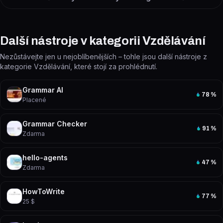
Další nástroje v kategorii Vzdělávání
Nezůstávejte jen u nejoblíbenějších – tohle jsou další nástroje z
kategorie Vzdělávání, které stojí za prohlédnutí.
Grammar AI
78
%
Placené
Grammar Checker
91
%
Zdarma
hello-agents
47
%
Zdarma
HowToWrite
77
%
25 $