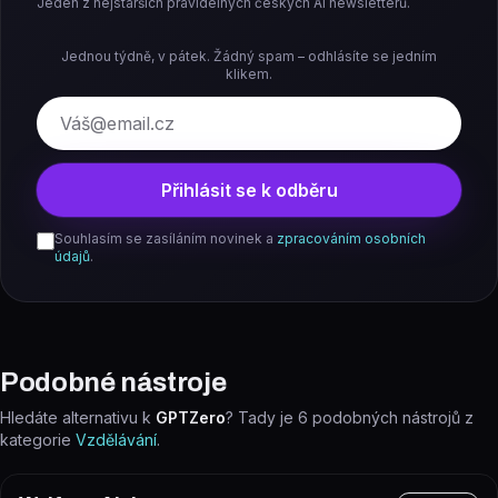
Jeden z nejstarších pravidelných českých AI newsletterů.
Jednou týdně, v pátek. Žádný spam – odhlásíte se jedním
klikem.
E-mail
Přihlásit se k odběru
Souhlasím se zasíláním novinek a
zpracováním osobních
údajů
.
Podobné nástroje
Hledáte alternativu k
GPTZero
? Tady je
6
podobných nástrojů z
kategorie
Vzdělávání
.