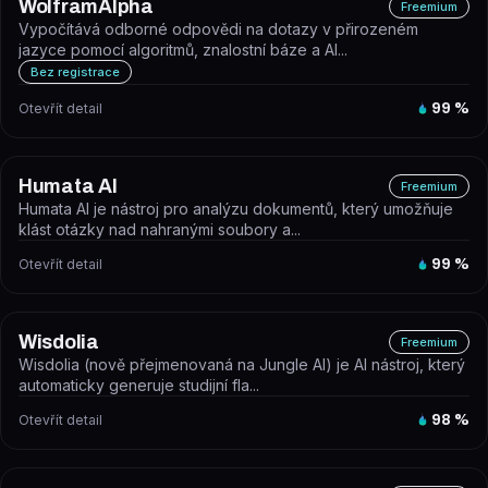
WolframAlpha
Freemium
Vypočítává odborné odpovědi na dotazy v přirozeném
jazyce pomocí algoritmů, znalostní báze a AI...
Bez registrace
Otevřít detail
99
%
Humata AI
Freemium
Humata AI je nástroj pro analýzu dokumentů, který umožňuje
klást otázky nad nahranými soubory a...
Otevřít detail
99
%
Wisdolia
Freemium
Wisdolia (nově přejmenovaná na Jungle AI) je AI nástroj, který
automaticky generuje studijní fla...
Otevřít detail
98
%