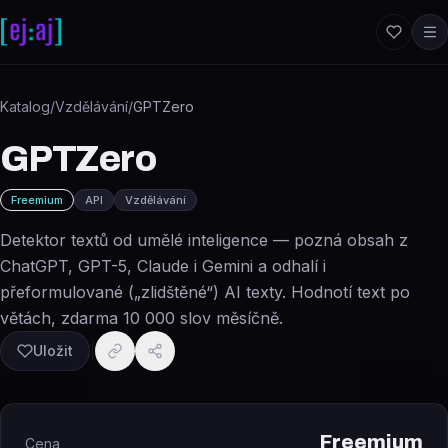
Přeskočit na obsah
Katalog
/
Vzdělávání
/
GPTZero
GPTZero
Freemium
API
Vzdělávání
Detektor textů od umělé inteligence — pozná obsah z
ChatGPT, GPT-5, Claude i Gemini a odhalí i
přeformulované („zlidštěné“) AI texty. Hodnotí text po
větách, zdarma 10 000 slov měsíčně.
Uložit
Freemium
Cena