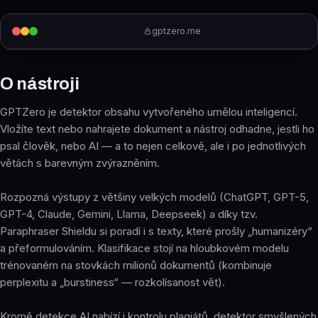
gptzero.me
O nástroji
GPTZero je detektor obsahu vytvořeného umělou inteligencí.
Vložíte text nebo nahrajete dokument a nástroj odhadne, jestli ho
psal člověk, nebo AI — a to nejen celkově, ale i po jednotlivých
větách s barevným zvýrazněním.
Rozpozná výstupy z většiny velkých modelů (ChatGPT, GPT-5,
GPT-4, Claude, Gemini, Llama, Deepseek) a díky tzv.
Paraphraser Shieldu si poradí i s texty, které prošly „humanizéry“
a přeformulováním. Klasifikace stojí na hloubkovém modelu
trénovaném na stovkách milionů dokumentů (kombinuje
perplexitu a „burstiness“ — rozkolísanost vět).
Kromě detekce AI nabízí i kontrolu plagiátů, detektor smyšlených