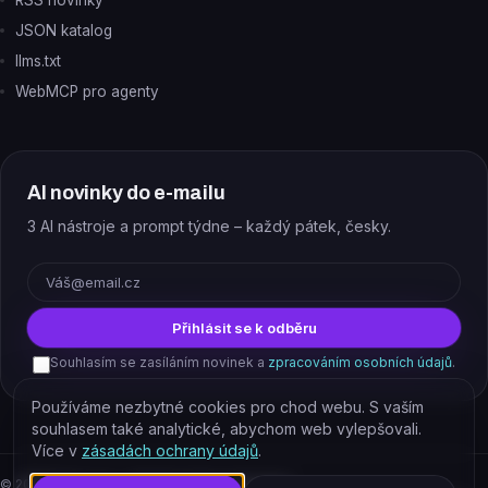
RSS novinky
JSON katalog
llms.txt
WebMCP pro agenty
AI novinky do e-mailu
3 AI nástroje a prompt týdne – každý pátek, česky.
E-mail
Přihlásit se k odběru
Souhlasím se zasíláním novinek a
zpracováním osobních údajů
.
Používáme nezbytné cookies pro chod webu. S vaším
souhlasem také analytické, abychom web vylepšovali.
Více v
zásadách ochrany údajů
.
©
2026
EJAJ s.r.o. – všechna práva vyhrazena.