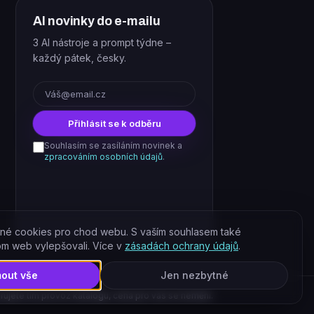
AI novinky do e-mailu
3 AI nástroje a prompt týdne –
každý pátek, česky.
E-mail
Přihlásit se k odběru
Souhlasím se zasíláním novinek a
zpracováním osobních údajů
.
né cookies pro chod webu. S vaším souhlasem také
om web vylepšovali. Více v
zásadách ochrany údajů
.
mout vše
Jen nezbytné
rujete tím provoz katalogu, cena pro vás se nemění.