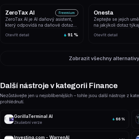
ZeroTax Al
Onesta
Freemium
ZeroTax AI je AI daňový asistent,
Zeptejte se jejich umě
který odpovídá na daňové dotazy
na jakýkoli dotaz týkaj
prostřednictvím chatbota nebo...
investování, rozpočt...
Otevřít detail
91
%
Otevřít detail
Zobrazit všechny alternativy
Další nástroje v kategorii Finance
Nezůstávejte jen u nejoblíbenějších – tohle jsou další nástroje z kate
prohlédnutí.
GorillaTerminal AI
66
%
Zkušební verze
Investing.com - WarrenAI