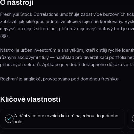
O nástroji
Freshly.ai Stock Correlations umožňuje zadat více burzovních tic
zobrazit, jak silně jsou jednotlivé akcie vzájemně korelovány. Vý
nejvyšší po nejnižší korelaci, přičemž nejnovější datový bod je 
(🟢).
Nástroj je určen investorům a analytikům, kteří chtějí rychle ident
různými akciovými tituly — například pro diverzifikaci portfolia 
příbuzných sektorů. Aplikace je v době dostupného důkazu ve fáz
Rozhraní je anglické, provozováno pod doménou freshly.ai.
Klíčové vlastnosti
Zadání více burzovních tickerů najednou do jednoho
pole