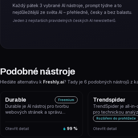
Každý pátek 3 vybrané AI nástroje, prompt týdne a to
nejdůležitější ze světa AI – přehledně, česky a bez balastu.
Jeden z nejstarších pravidelných českých AI newsletterů.
Podobné nástroje
Hledáte alternativu k
Freshly.ai
? Tady je
6
podobných nástrojů z k
Durable
Trendspider
Freemium
Durable je AI nástroj pro tvorbu
TrendSpider je all-in
webových stránek a správu
pro technickou analýz
malého podnikání, který
obchodování, která ko
Rozšíření do prohlížeče
vygeneruje we...
Otevřít detail
99
%
Otevřít detail