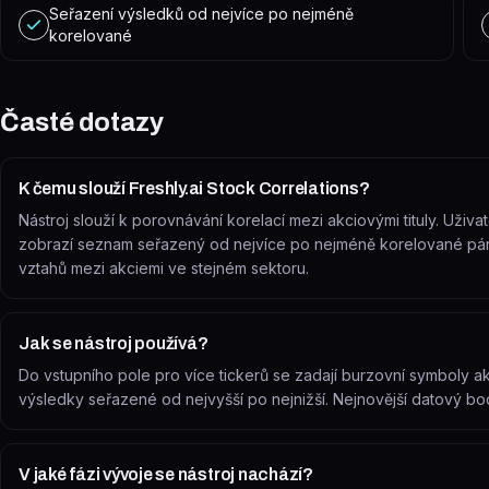
Seřazení výsledků od nejvíce po nejméně
korelované
Časté dotazy
K čemu slouží Freshly.ai Stock Correlations?
Nástroj slouží k porovnávání korelací mezi akciovými tituly. Uživ
zobrazí seznam seřazený od nejvíce po nejméně korelované páry.
vztahů mezi akciemi ve stejném sektoru.
Jak se nástroj používá?
Do vstupního pole pro více tickerů se zadají burzovní symboly ak
výsledky seřazené od nejvyšší po nejnižší. Nejnovější datový bo
V jaké fázi vývoje se nástroj nachází?