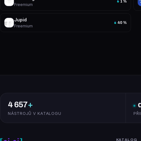
1
%
Freemium
Jupid
40
%
Freemium
4 657
+
NÁSTROJŮ V KATALOGU
PŘ
KATALOG