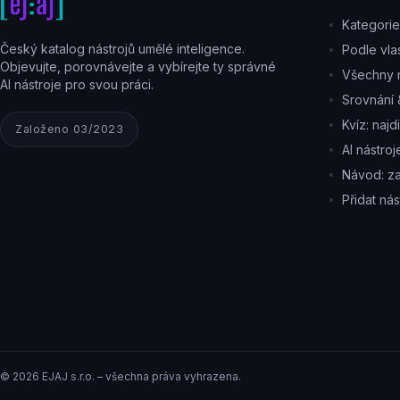
Kategorie
Český katalog nástrojů umělé inteligence.
Podle vlas
Objevujte, porovnávejte a vybírejte ty správné
Všechny n
AI nástroje pro svou práci.
Srovnání 
Kvíz: najd
Založeno 03/2023
AI nástro
Návod: z
Přidat nás
©
2026
EJAJ s.r.o. – všechna práva vyhrazena.