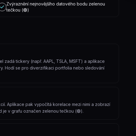
Zvýraznění nejnovějšího datového bodu zelenou
tečkou (🟢)
atel zadá tickery (např. AAPL, TSLA, MSFT) a aplikace
 Hodí se pro diverzifikaci portfolia nebo sledování
cií. Aplikace pak vypočítá korelace mezi nimi a zobrazí
d je v grafu označen zelenou tečkou (🟢).