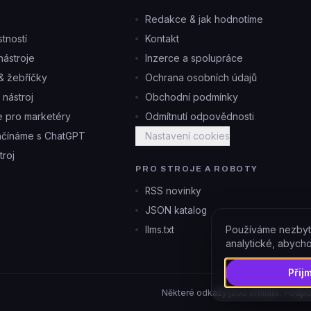
Redakce & jak hodnotíme
tností
Kontakt
ástroje
Inzerce a spolupráce
& žebříčky
Ochrana osobních údajů
i nástroj
Obchodní podmínky
je pro marketéry
Odmítnutí odpovědnosti
ačínáme s ChatGPT
Nastavení cookies
troj
PRO STROJE A ROBOTY
RSS novinky
JSON katalog
Používáme nezbyt
llms.txt
analytické, abych
Přij
Některé odkazy jsou affiliate. Podpo