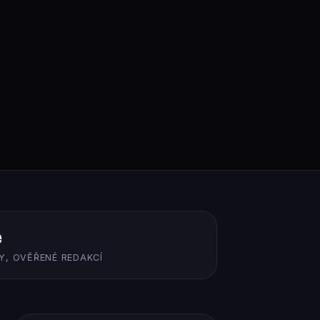
ě
Y, OVĚŘENÉ REDAKCÍ