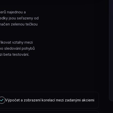
kerů najednou a
sledky jsou seřazeny od
označen zelenou tečkou
ifikovat vztahy mezi
nebo sledování pohybů
i beta testování.
Výpočet a zobrazení korelací mezi zadanými akciemi