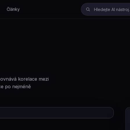
Články
orovnává korelace mezi
íce po nejméně