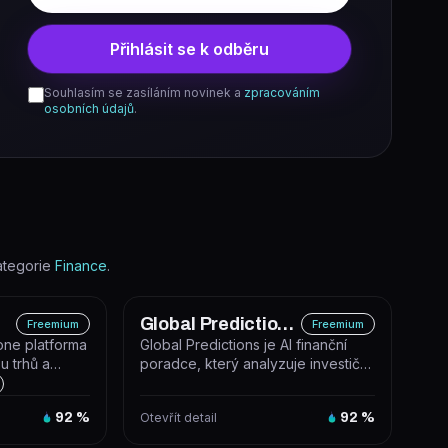
Přihlásit se k odběru
Souhlasím se zasíláním novinek a
zpracováním
osobních údajů
.
ategorie
Finance
.
Global Predictions Inc
Freemium
Freemium
-one platforma
Global Predictions je AI finanční
u trhů a
poradce, který analyzuje investiční
mbinuje a...
portfolia a poskytuje pers...
92
%
Otevřít detail
92
%