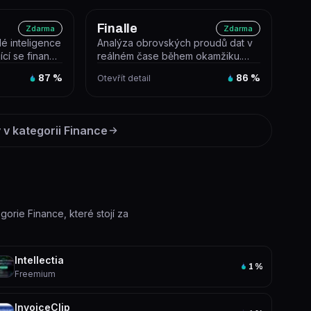
Finalle
Zdarma
Zdarma
lé inteligence
Analýza obrovských proudů dat v
ící se financí,
reálném čase během okamžiku.
Buďte první, kdo pochopí, co řídí
87
%
Otevřít detail
86
%
t...
 v kategorii
Finance
gorie Finance, které stojí za
Intellectia
1
%
Freemium
InvoiceClip