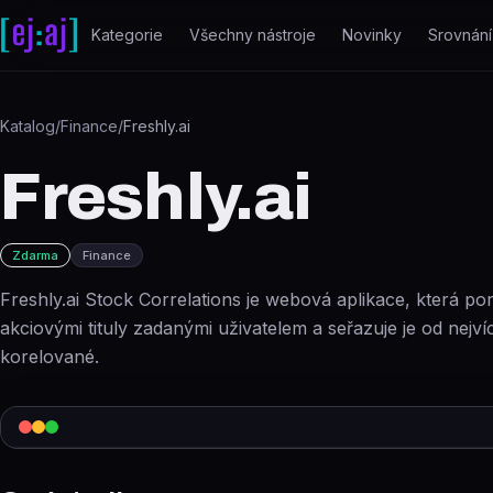
Přeskočit na obsah
Kategorie
Všechny nástroje
Novinky
Srovnání
Katalog
/
Finance
/
Freshly.ai
Freshly.ai
Zdarma
Finance
Freshly.ai Stock Correlations je webová aplikace, která p
akciovými tituly zadanými uživatelem a seřazuje je od nejv
korelované.