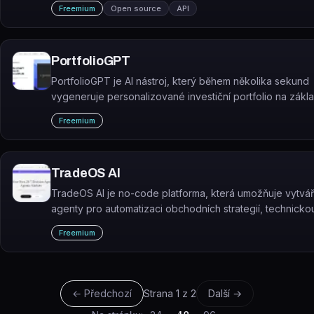
Freemium
Open source
API
PortfolioGPT
PortfolioGPT je AI nástroj, který během několika sekund
vygeneruje personalizované investiční portfolio na zákl
zadané výše investice, rizikového profilu, časového hor
Freemium
investičního cíle.
TradeOS AI
TradeOS AI je no-code platforma, která umožňuje vytvář
agenty pro automatizaci obchodních strategií, technicko
a monitoring finančních trhů.
Freemium
← Předchozí
Strana
1
z
2
Další →