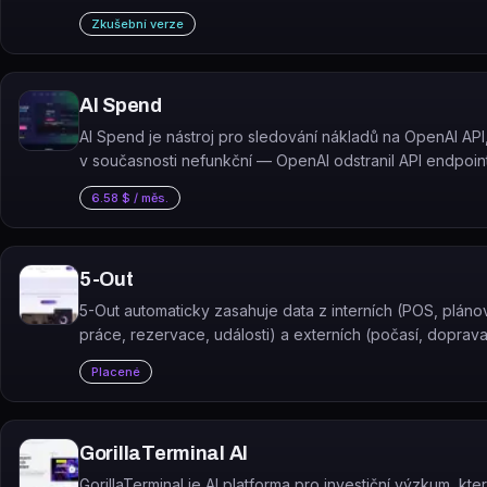
150 jazycích.
Zkušební verze
AI Spend
AI Spend je nástroj pro sledování nákladů na OpenAI API,
v současnosti nefunkční — OpenAI odstranil API endpoint
nichž nástroj čerpal data, a autor hledá náhradní řešení.
6.58 $ / měs.
5-Out
5-Out automaticky zasahuje data z interních (POS, pláno
práce, rezervace, události) a externích (počasí, doprava
události) zdrojů a používá strojové učení nové generac
Placené
správné předpovědi…
GorillaTerminal AI
GorillaTerminal je AI platforma pro investiční výzkum, kte