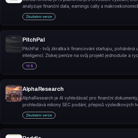
analyzuje finanční data, earnings cally a makroekonomi
ukazatele v jednom webovém rozhraní.
Zkušební verze
PitchPal
PitchPal - tvůj zkratka k financování startupu, poháněná
inteligencí. Získej peníze na svůj projekt jednoduše a ryc
PitchPal už nemusíš strádat s hledáním investic a zdrojů.
19 $
AlphaResearch
AlphaResearch je AI vyhledávač pro finanční dokumenty,
prohledává miliony SEC podání, přepisů výsledkových h
tiskových zpráv a extrahuje z nich investiční poznatky.
Zkušební verze