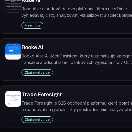
Rose AI
Rose AI je cloudová datová platforma, která umožňuje
vyhledávat, čistit, analyzovat, vizualizovat a sdílet kompl
datové sady pomocí přirozeného jazyka.
Freemium
Booke AI
Booke AI je AI účetní asistent, který automatizuje kategor
transakcí a odsouhlasení bankovních výpisů přímo v Qu
Online a Xero.
Zkušební verze
Trade Foresight
Trade Foresight je B2B obchodní platforma, která pomáh
expandovat na globální trhy prostřednictvím analýzy ob
vyhledávání partnerů a tržních dat.
Zkušební verze