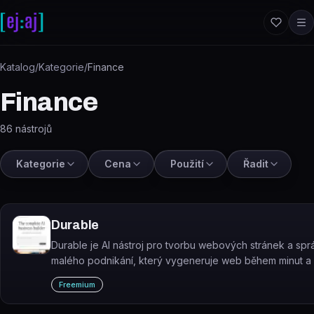
Přeskočit na obsah
Katalog
/
Kategorie
/
Finance
Finance
86
nástrojů
Kategorie
Cena
Použití
Řadit
Durable
Durable je AI nástroj pro tvorbu webových stránek a spr
malého podnikání, který vygeneruje web během minut 
s SEO, marketingem a správou zákazníků.
Freemium