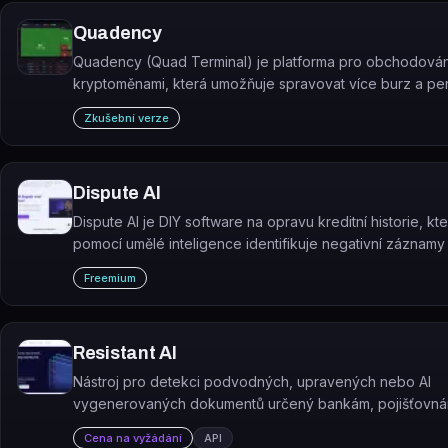
Quadency
Quadency (Quad Terminal) je platforma pro obchodován
kryptoměnami, která umožňuje spravovat více burz a p
z jednoho rozhraní s podporou AI botů.
Zkušební verze
Dispute AI
Dispute AI je DIY software na opravu kreditní historie, kt
pomocí umělé inteligence identifikuje negativní záznamy
kreditních zprávách a automaticky generuje dopisy pro j
Freemium
napadení u úvěrových kanceláří.
Resistant AI
Nástroj pro detekci podvodných, upravených nebo AI
vygenerovaných dokumentů určený bankám, pojišťovná
finančním firmám.
Cena na vyžádání
API