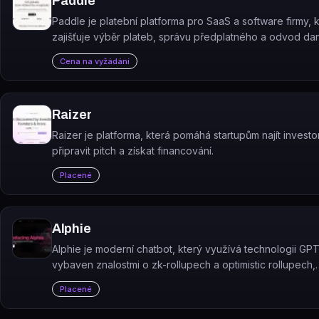
Paddle
Paddle je platební platforma pro SaaS a software firmy, 
zajišťuje výběr plateb, správu předplatného a odvod dan
(DPH/sales tax) jako Merchant of Record.
Cena na vyžádání
Raizer
Raizer je platforma, která pomáhá startupům najít investo
připravit pitch a získat financování.
Placené
Alphie
Alphie je moderní chatbot, který využívá technologii GPT
vybaven znalostmi o zk-rollupech a optimistic rollupech,
poskytující uživatelům užitečné informace o těchto témat
Placené