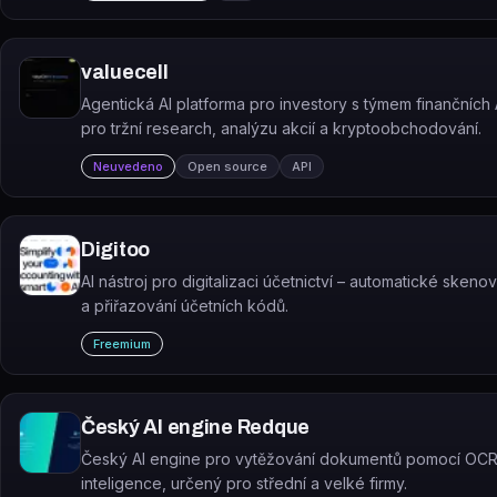
valuecell
Agentická AI platforma pro investory s týmem finančních 
pro tržní research, analýzu akcií a kryptoobchodování.
Neuvedeno
Open source
API
Digitoo
AI nástroj pro digitalizaci účetnictví – automatické skenov
a přiřazování účetních kódů.
Freemium
Český AI engine Redque
Český AI engine pro vytěžování dokumentů pomocí OCR
inteligence, určený pro střední a velké firmy.