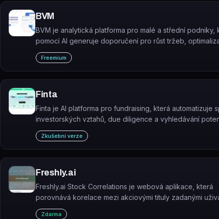
BVM
BVM je analytická platforma pro malé a střední podniky, 
pomocí AI generuje doporučení pro růst tržeb, optimaliz
skladových zásob a efektivní nákupy.
Freemium
Finta
Finta je AI platforma pro fundraising, která automatizuje 
investorských vztahů, due diligence a vyhledávání poten
investorů.
Zkušební verze
Freshly.ai
Freshly.ai Stock Correlations je webová aplikace, která
porovnává korelace mezi akciovými tituly zadanými uživ
seřazuje je od nejvíce po nejméně korelované.
Zdarma