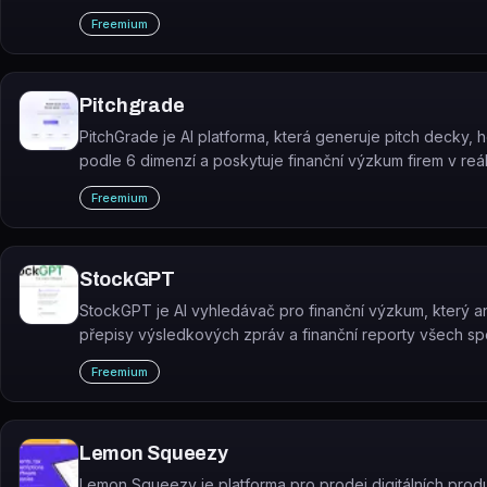
vybraných akcií v reálném čase.
Freemium
Pitchgrade
PitchGrade je AI platforma, která generuje pitch decky, h
podle 6 dimenzí a poskytuje finanční výzkum firem v re
čase.
Freemium
StockGPT
StockGPT je AI vyhledávač pro finanční výzkum, který a
přepisy výsledkových zpráv a finanční reporty všech sp
z indexů S&P 500 a Nasdaq.
Freemium
Lemon Squeezy
Lemon Squeezy je platforma pro prodej digitálních prod