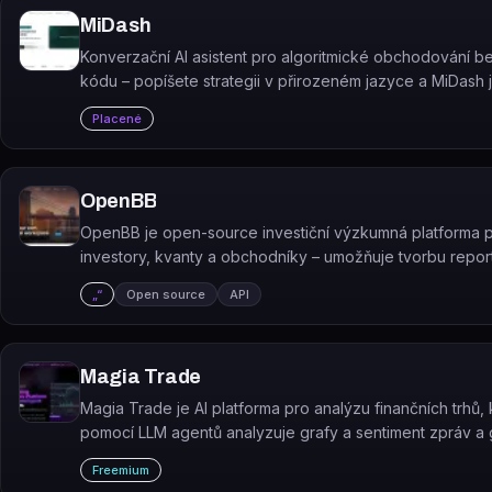
MiDash
Konverzační AI asistent pro algoritmické obchodování b
kódu – popíšete strategii v přirozeném jazyce a MiDash j
provede na burze.
Placené
OpenBB
OpenBB je open-source investiční výzkumná platforma 
investory, kvanty a obchodníky – umožňuje tvorbu report
a analýz nad finančními daty.
„“
Open source
API
Magia Trade
Magia Trade je AI platforma pro analýzu finančních trhů, 
pomocí LLM agentů analyzuje grafy a sentiment zpráv a
obchodní signály.
Freemium