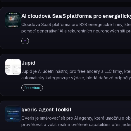
AI cloudová SaaS platforma pro energetick
Cloudová SaaS platforma pro B2B energetické firmy, kte
pomocí generativní AI a rekurentních neuronových sítí p
budoucí ceny elektřiny a plynu.
t
Jupid
Jupid je AI účetní nástroj pro freelancery a LLC firmy, kte
automaticky kategorizuje výdaje, hledá daňové odpočty
generuje formulář Schedule C.
Freemium
qveris-agent-toolkit
QVeris je směrovací síť pro AI agenty, která umožňuje ob
prověřovat a volat reálné ověřené capabilities přes jede
protokol.