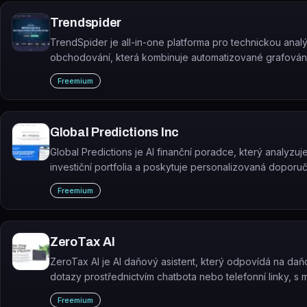
Trendspider
TrendSpider je all-in-one platforma pro technickou analý
obchodování, která kombinuje automatizované grafování
backtesting strategií a AI nástroje.
Freemium
Global Predictions Inc
Global Predictions je AI finanční poradce, který analyzuj
investiční portfolia a poskytuje personalizovaná doporu
individuální investory i instituce.
Freemium
ZeroTax Al
ZeroTax AI je AI daňový asistent, který odpovídá na da
dotazy prostřednictvím chatbota nebo telefonní linky, s 
revize odpovědi skutečným daňovým profesionálem.
Freemium