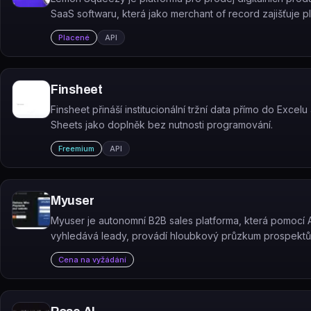
SaaS softwaru, která jako merchant of record zajišťuje pl
předplatné a daňovou compliance.
Placené
API
Finsheet
Finsheet přináší institucionální tržní data přímo do Excel
Sheets jako doplněk bez nutnosti programování.
Freemium
API
Myuser
Myuser je autonomní B2B sales platforma, která pomocí 
vyhledává leady, provádí hloubkový průzkum prospektů
automaticky rozesílá hyperpersonalizované e-maily.
Cena na vyžádání