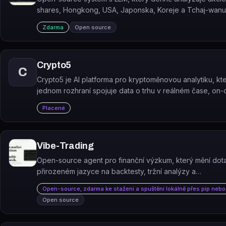
shares, Hongkong, USA, Japonska, Koreje a Tchaj-wanu
generuje rozhodovací reporty.
Zdarma
Open source
Crypto5
C
Crypto5 je AI platforma pro kryptoměnovou analytiku, kt
jednom rozhraní spojuje data o trhu v reálném čase, on-
analýzu, sentiment, tokenomiku a bezpečnostní kontroly
Placené
kontraktů.
Vibe-Trading
Open-source agent pro finanční výzkum, který mění dot
přirozeném jazyce na backtesty, tržní analýzy a
reprodukovatelné reporty.
Open-source, zdarma ke stažení a spuštění lokálně přes pip nebo
Open source