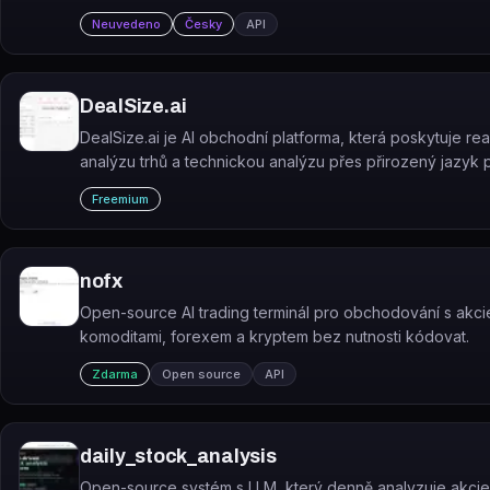
Neuvedeno
Česky
API
DealSize.ai
DealSize.ai je AI obchodní platforma, která poskytuje rea
analýzu trhů a technickou analýzu přes přirozený jazyk 
akcie, krypto a komodity.
Freemium
nofx
Open-source AI trading terminál pro obchodování s akci
komoditami, forexem a kryptem bez nutnosti kódovat.
Zdarma
Open source
API
daily_stock_analysis
Open-source systém s LLM, který denně analyzuje akcie 