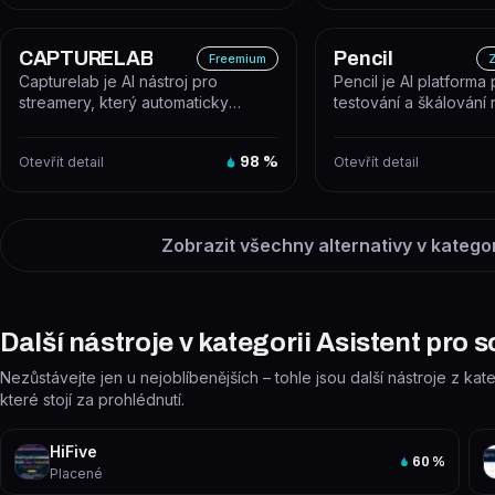
CAPTURELAB
Pencil
Freemium
Z
Capturelab je AI nástroj pro
Pencil je AI platforma
streamery, který automaticky
testování a škálování
detekuje a vystřihuje nejlepší herní
kreativ, která agreguj
m...
Otevřít detail
98
%
Otevřít detail
Zobrazit všechny alternativy v katego
Další nástroje v kategorii Asistent pro 
Nezůstávejte jen u nejoblíbenějších – tohle jsou další nástroje z kat
které stojí za prohlédnutí.
HiFive
60
%
Placené