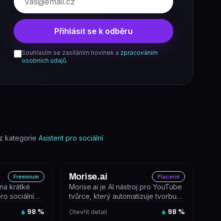
Přihlásit se k odběru
Souhlasím se zasíláním novinek a
zpracováním
osobních údajů
.
z kategorie
Asistent pro sociální
Morise.ai
Freemium
Placené
na krátké
Morise.ai je AI nástroj pro YouTube
ro sociální
tvůrce, který automatizuje tvorbu
 identif...
SEO metadat – generuje tit...
98
%
Otevřít detail
98
%