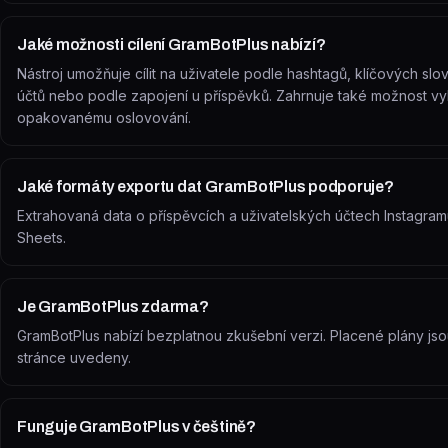
Jaké možnosti cílení GramBotPlus nabízí?
Nástroj umožňuje cílit na uživatele podle hashtagů, klíčových slo
účtů nebo podle zapojení u příspěvků. Zahrnuje také možnost vyl
opakovanému oslovování.
Jaké formáty exportu dat GramBotPlus podporuje?
Extrahovaná data o příspěvcích a uživatelských účtech Instagr
Sheets.
Je GramBotPlus zdarma?
GramBotPlus nabízí bezplatnou zkušební verzi. Placené plány jsou
stránce uvedeny.
Funguje GramBotPlus v češtině?