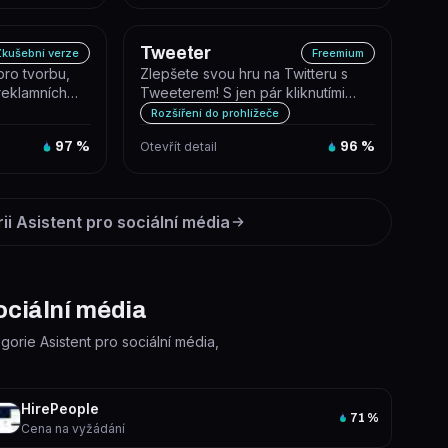
Tweeter
kušební verze
Freemium
 pro tvorbu,
Zlepšete svou hru na Twitteru s
 reklamních
Tweeterem! S jen pár kliknutími
e mode...
vytvořte personalizované a zajím...
Rozšíření do prohlížeče
97
%
Otevřít detail
96
%
rii
Asistent pro sociální média
sociální média
egorie Asistent pro sociální média,
HirePeople
71
%
Cena na vyžádání