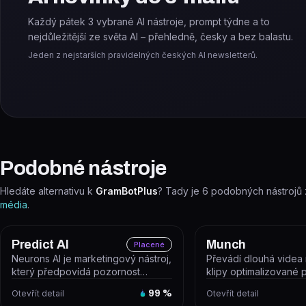
Každý pátek 3 vybrané AI nástroje, prompt týdne a to
nejdůležitější ze světa AI – přehledně, česky a bez balastu.
Jeden z nejstarších pravidelných českých AI newsletterů.
Podobné nástroje
Hledáte alternativu k
GramBotPlus
? Tady je
6
podobných nástrojů 
média
.
Predict AI
Munch
Placené
Neurons AI je marketingový nástroj,
Převádí dlouhá videa 
který předpovídá pozornost
klipy optimalizované p
zákazníků na reklamní vizuály ješ...
sítě. Munch automaticky
Otevřít detail
99
%
Otevřít detail