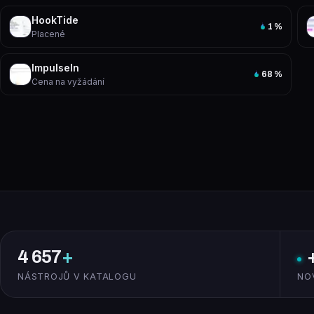
HookTide
1
%
Placené
Impulseln
68
%
Cena na vyžádání
4 657
+
NÁSTROJŮ V KATALOGU
NO