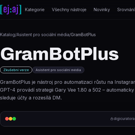
Přeskočit na obsah
Kategorie
Všechny nástroje
Novinky
Srovnání
Katalog
/
Asistent pro sociální média
/
GramBotPlus
GramBotPlus
Zkušební verze
Asistent pro sociální média
GramBotPlus je nástroj pro automatizaci růstu na Instagr
GPT-4 provádí strategii Gary Vee 1.80 a 502 – automaticky 
sleduje účty a rozesílá DM.
digicurator