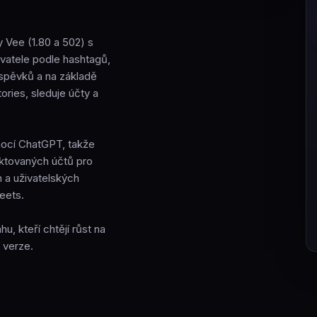
 Vee (1.80 a 502) s
ivatele podle hashtagů,
íspěvků a na základě
tories, sleduje účty a
mocí ChatGPT, takže
aktovaných účtů pro
h a uživatelských
eets.
 kteří chtějí růst na
 verze.