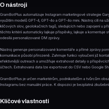
O nástroji
GramBotPlus automatizuje Instagram marketingové strategie Gary
využitím modelů GPT-4, GPT-4o a GPT-4o mini. Nástroj cílí na už
klíčových slov, geolokačních tagů, sledujících nebo zapojení u př
těchto kritérií automaticky lajkuje příspěvky, lajkuje a komentuje s
odesílá personalizované DM zprávy.
Nástroj generuje personalizované komentáře a přímé zprávy po
komunikace působí přirozeně. Zahrnuje funkci vyloučení již kont
efektivnější outreach a umožňuje extrahovat detaily o příspěvcíc
účtech. Extrahovaná data lze exportovat do CSV nebo Google Sh
GramBotPlus je určen marketérům, podnikatelům a tvůrcům obsahu,
Instagramu bez manuální práce. K dispozici je bezplatná zkušební
Klíčové vlastnosti