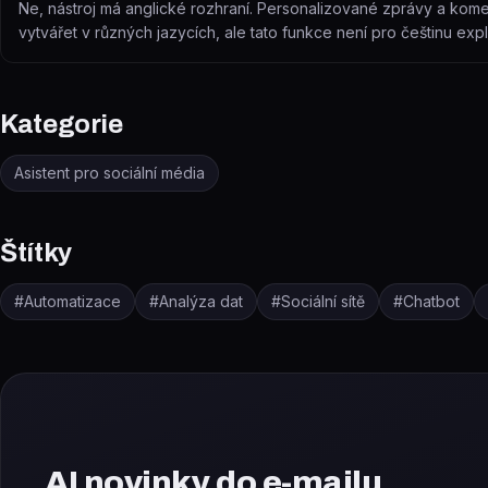
Ne, nástroj má anglické rozhraní. Personalizované zprávy a kom
vytvářet v různých jazycích, ale tato funkce není pro češtinu expl
Kategorie
Asistent pro sociální média
Štítky
#
Automatizace
#
Analýza dat
#
Sociální sítě
#
Chatbot
AI novinky do e-mailu