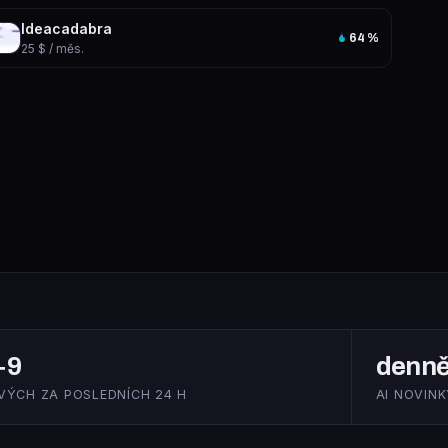
Ideacadabra
64
%
25 $ / měs.
+9
denn
VÝCH ZA POSLEDNÍCH 24 H
AI NOVINK