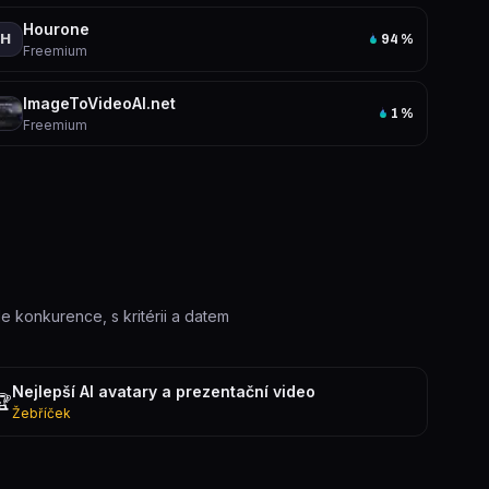
Hourone
H
94
%
Freemium
ImageToVideoAI.net
1
%
Freemium
le konkurence, s kritérii a datem
Nejlepší AI avatary a prezentační video
🏆
Žebříček