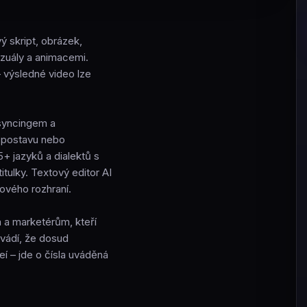
ý skript, obrázek,
izuály a animacemi.
 výsledné video lze
-syncingem a
ou postavu nebo
5+ jazyků a dialektů s
tulky. Textový editor AI
ového rozhraní.
 a marketérům, kteří
uvádí, že dosud
eí – jde o čísla uváděná