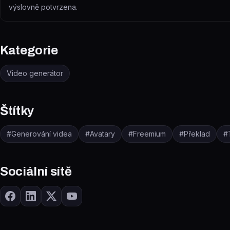
výslovně potvrzena.
Kategorie
Video generátor
Štítky
#
Generování videa
#
Avatary
#
Freemium
#
Překlad
#
Sociální sítě