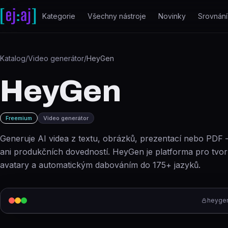
Přeskočit na obsah
Kategorie
Všechny nástroje
Novinky
Srovnání
Katalog
/
Video generátor
/
HeyGen
HeyGen
Freemium
Video generátor
Generuje AI videa z textu, obrázků, prezentací nebo PDF 
ani produkčních dovedností. HeyGen je platforma pro tvorbu
avatary a automatickým dabováním do 175+ jazyků.
heyge