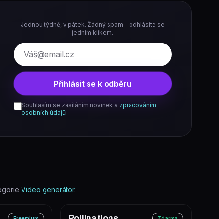
Jednou týdně, v pátek. Žádný spam – odhlásíte se
jedním klikem.
E-mail
Přihlásit se k odběru
Souhlasím se zasíláním novinek a
zpracováním
osobních údajů
.
egorie
Video generátor
.
Pollinations
Freemium
Zdarma