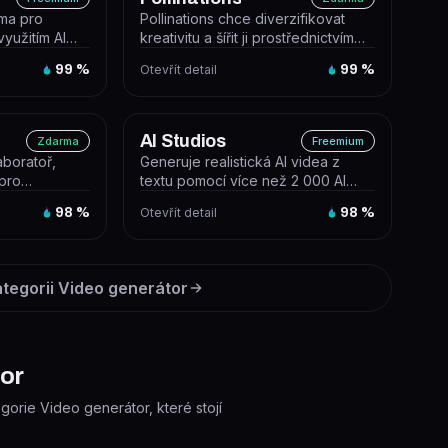
rma pro
Pollinations chce diverzifikovat
využitím AI
kreativitu a šířit ji prostřednictvím
omentáře v...
digitálních ekosystémů. A...
99
%
Otevřít detail
99
%
AI Studios
Zdarma
Freemium
boratoř,
Generuje realistická AI videa z
 pro
textu pomocí více než 2 000 AI
 nástroj Mochi
avatarů, dabingu ve 150+ jazycích...
98
%
Otevřít detail
98
%
ategorii
Video generátor
tor
egorie Video generátor, které stojí