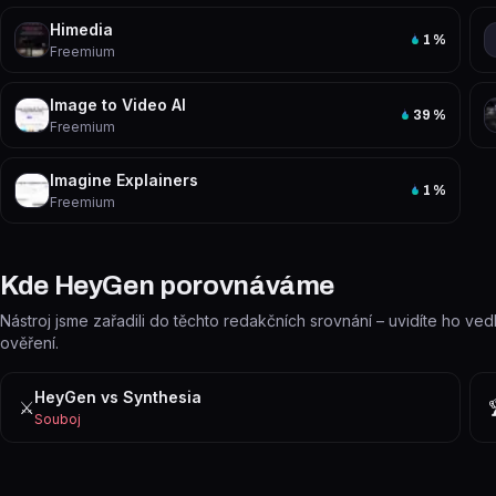
Himedia
1
%
Freemium
Image to Video AI
39
%
Freemium
Imagine Explainers
1
%
Freemium
Kde HeyGen porovnáváme
Nástroj jsme zařadili do těchto redakčních srovnání – uvidíte ho ved
ověření.
HeyGen vs Synthesia
⚔️
Souboj