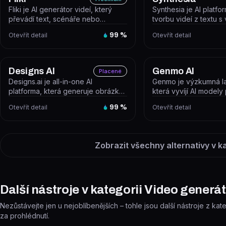
Fliki je AI generátor videí, který
Synthesia je AI platfo
převádí text, scénáře nebo
tvorbu videí z textu s 
blogové příspěvky na videa s
avatarů a hlasového k
Otevřít detail
99
%
Otevřít detail
hlaso...
Designs AI
Genmo AI
Placené
Designs.ai je all-in-one AI
Genmo je výzkumná la
platforma, která generuje obrázky,
která vyvíjí AI modely
videa, texty, prezentace, audio a...
generování videí. Její
Otevřít detail
99
%
Otevřít detail
umo...
Zobrazit všechny alternativy v k
Další nástroje v kategorii Video generá
Nezůstávejte jen u nejoblíbenějších – tohle jsou další nástroje z kat
za prohlédnutí.