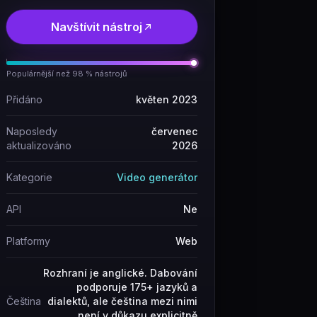
Navštívit nástroj
Populárnější než 98 % nástrojů
Přidáno
květen 2023
Naposledy
červenec
aktualizováno
2026
Kategorie
Video generátor
API
Ne
Platformy
Web
Rozhraní je anglické. Dabování
podporuje 175+ jazyků a
Čeština
dialektů, ale čeština mezi nimi
není v důkazu explicitně