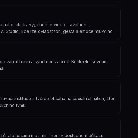
ma automaticky vygeneruje video s avatarem,
AI Studio, kde lze ovládat tón, gesta a emoce mluvčího.
onováním hlasu a synchronizací rtů. Konkrétní seznam
na.
vací instituce a tvůrce obsahu na sociálních sítích, kteří
ukčního týmu.
yků, ale čeština mezi nimi není v dostupném důkazu