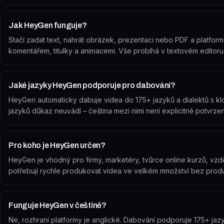
Jak HeyGen funguje?
Stačí zadat text, nahrát obrázek, prezentaci nebo PDF a platfor
komentářem, titulky a animacemi. Vše probíhá v textovém editoru 
Jaké jazyky HeyGen podporuje pro dabování?
HeyGen automaticky dabuje videa do 175+ jazyků a dialektů s kl
jazyků důkaz neuvádí – čeština mezi nimi není explicitně potvrze
Pro koho je HeyGen určen?
HeyGen je vhodný pro firmy, marketéry, tvůrce online kurzů, vzdělá
potřebují rychle produkovat videa ve velkém množství bez prod
Funguje HeyGen v češtině?
Ne, rozhraní platformy je anglické. Dabování podporuje 175+ jaz