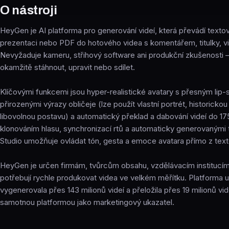
O nástroji
HeyGen je AI platforma pro generování videí, která převádí textov
prezentaci nebo PDF do hotového videa s komentářem, titulky, v
Nevyžaduje kameru, střihový software ani produkční zkušenosti –
okamžitě stáhnout, upravit nebo sdílet.
Klíčovými funkcemi jsou hyper-realistické avatary s přesným lip
přirozenými výrazy obličeje (lze použít vlastní portrét, historick
libovolnou postavu) a automatický překlad a dabování videí do 17
klonováním hlasu, synchronizací rtů a automaticky generovanými ti
Studio umožňuje ovládat tón, gesta a emoce avatara přímo z text
HeyGen je určen firmám, tvůrcům obsahu, vzdělávacím institucím
potřebují rychle produkovat videa ve velkém měřítku. Platforma 
vygenerovala přes 143 milionů videí a přeložila přes 19 milionů vid
samotnou platformou jako marketingový ukazatel.