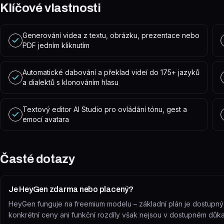
Klíčové vlastnosti
Generování videa z textu, obrázku, prezentace nebo
PDF jedním kliknutím
Automatické dabování a překlad videí do 175+ jazyků
a dialektů s klonováním hlasu
Textový editor AI Studio pro ovládání tónu, gest a
emocí avatara
Časté dotazy
Je HeyGen zdarma nebo placený?
HeyGen funguje na freemium modelu – základní plán je dostupný zd
konkrétní ceny ani funkční rozdíly však nejsou v dostupném důk