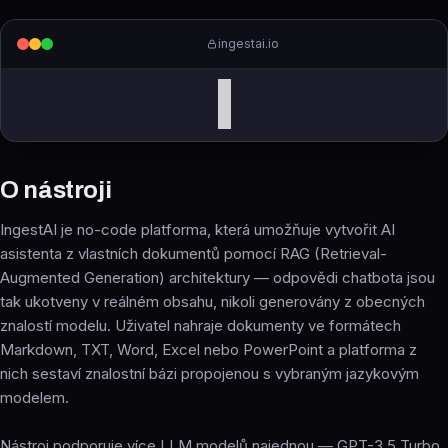
ingestai.io
I
O nástroji
IngestAI je no-code platforma, která umožňuje vytvořit AI
asistenta z vlastních dokumentů pomocí RAG (Retrieval-
Augmented Generation) architektury — odpovědi chatbota jsou
tak ukotveny v reálném obsahu, nikoli generovány z obecných
znalostí modelu. Uživatel nahraje dokumenty ve formátech
Markdown, TXT, Word, Excel nebo PowerPoint a platforma z
nich sestaví znalostní bázi propojenou s vybraným jazykovým
modelem.
Nástroj podporuje více LLM modelů najednou — GPT-3.5 Turbo,