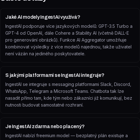
Jaké AI modely IngestAI využívá?
IngestAI podporuje více jazykových modelů: GPT-3.5 Turbo a
GPT-4 od OpenAI, dále Cohere a Stability AI (včetně DALL-E
pro generování obrázků). Funkce AI Aggregator umožňuje
kombinovat výsledky z více modelů najednou, takže uživatel
není vázán na jediného poskytovatele.
S jakými platformami se IngestAI integruje?
IngestAI se integruje s messaging platformami Slack, Discord,
WhatsApp, Telegram a Microsoft Teams. Chatbota tak lze
nasadit přímo tam, kde tým nebo zákazníci již komunikují, bez
nutnosti budovat samostatné rozhraní.
Je IngestAI zdarma nebo placený?
IngestAI nabízí freemium model — bezplatný plán existuje a