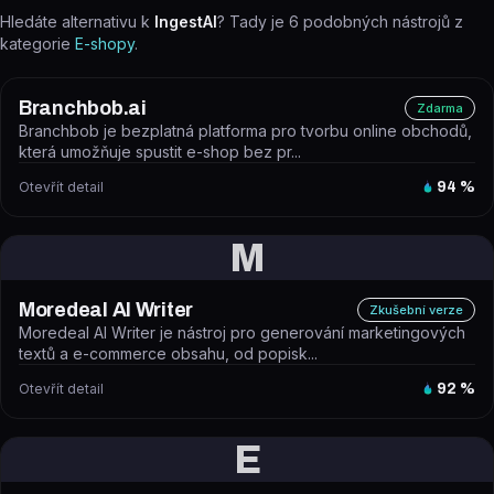
Hledáte alternativu k
IngestAI
? Tady je
6
podobných nástrojů z
kategorie
E-shopy
.
Branchbob.ai
Zdarma
Branchbob je bezplatná platforma pro tvorbu online obchodů,
která umožňuje spustit e-shop bez pr...
Otevřít detail
94
%
M
Moredeal AI Writer
Zkušební verze
Moredeal AI Writer je nástroj pro generování marketingových
textů a e-commerce obsahu, od popisk...
Otevřít detail
92
%
E