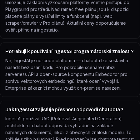
umožňuje základní vyzkoušení platformy včetně přístupu do
Playground prostředí. Nad rámec free plánu jsou k dispozici
placené plány s vyššími limity a funkcemi (např. web
scraper/crawler v Pro plánu). Aktuální ceny doporučujeme
ověřit přímo na ingestai.io.
Potřebuji k používání IngestAI programátorské znalosti?
Ne, IngestAI je no-code platforma — chatbota lze sestavit a
nasadit bez psaní kódu. Pro pokročilé scénáře nabízí
serverless API a open-source komponentu Embedditor pro
správu vektorových embeddingů, které ocení vývojáři.
Enterprise zákazníci mohou využít on-premise nasazení.
Jak IngestAI zajišťuje přesnost odpovědí chatbota?
IngestAI používá RAG (Retrieval-Augmented Generation)
architekturu: chatbot odpovídá výhradně na základě
nahraných dokumentů, nikoli z obecných znalostí modelu. To
snižuje riziko halucinací. Před nasazením lze chatbota testovat