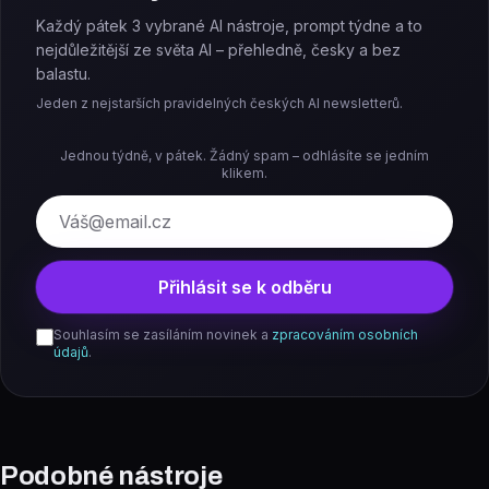
Každý pátek 3 vybrané AI nástroje, prompt týdne a to
nejdůležitější ze světa AI – přehledně, česky a bez
balastu.
Jeden z nejstarších pravidelných českých AI newsletterů.
Jednou týdně, v pátek. Žádný spam – odhlásíte se jedním
klikem.
E-mail
Přihlásit se k odběru
Souhlasím se zasíláním novinek a
zpracováním osobních
údajů
.
Podobné nástroje