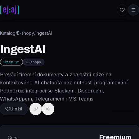
Přeskočit na obsah
Katalog
/
E-shopy
/
IngestAI
IngestAI
Freemium
E-shopy
Převádí firemní dokumenty a znalostní báze na
kontextového AI chatbota bez nutnosti programování.
Podporuje integraci se Slackem, Discordem,
WhatsAppem, Telegramem i MS Teams.
Uložit
Freemium
Cena