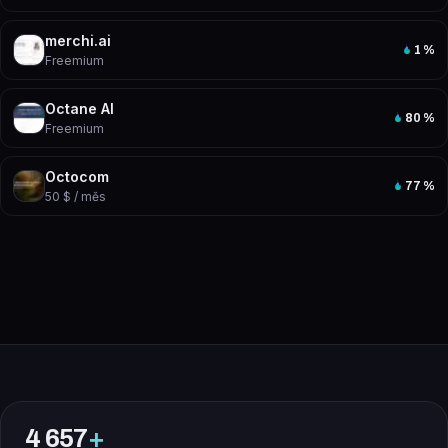
merchi.ai
1
%
Freemium
Octane AI
80
%
Freemium
Octocom
77
%
50 $ / měs
4 657
+