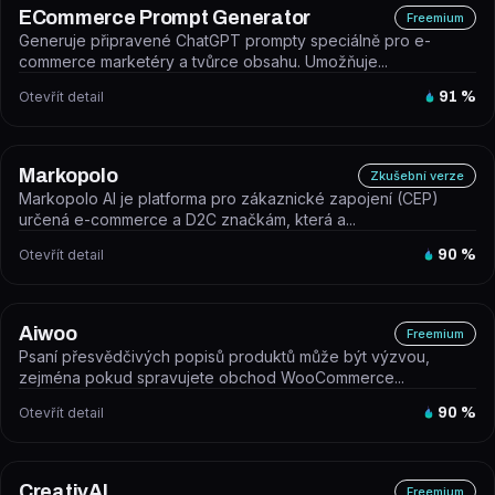
ECommerce Prompt Generator
Freemium
Generuje připravené ChatGPT prompty speciálně pro e-
commerce marketéry a tvůrce obsahu. Umožňuje...
Otevřít detail
91
%
Markopolo
Zkušební verze
Markopolo AI je platforma pro zákaznické zapojení (CEP)
určená e-commerce a D2C značkám, která a...
Otevřít detail
90
%
Aiwoo
Freemium
Psaní přesvědčivých popisů produktů může být výzvou,
zejména pokud spravujete obchod WooCommerce...
Otevřít detail
90
%
CreativAI
Freemium