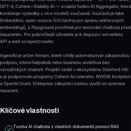
GPT-4, Cohere i Stability AI — a nabízí funkci AI Aggregator, která
kombinuje výsledky z více modelů současně. Součástí je také
Embedditor, open-source GUI nástroj pro správu vektorových
embeddingů, a Playground prostředí pro testování chatbota před
nasazením. Pro pokročilejší uživatele je k dispozici serverless
API a web scraper/crawler.
IngestAI je určen firmám, které chtějí automatizovat zákaznickou
podporu, interní helpdesk nebo business workflow bez
vývojářských znalostí. Projekt vznikl v ekosystému Stanford HAI
a je podporován programy Cohere Accelerator, NVIDIA Inception
a OpenAI Grant. Enterprise zákazníci mohou využít on-premise
nasazení.
Klíčové vlastnosti
Tvorba AI chatbota z vlastních dokumentů pomocí RAG