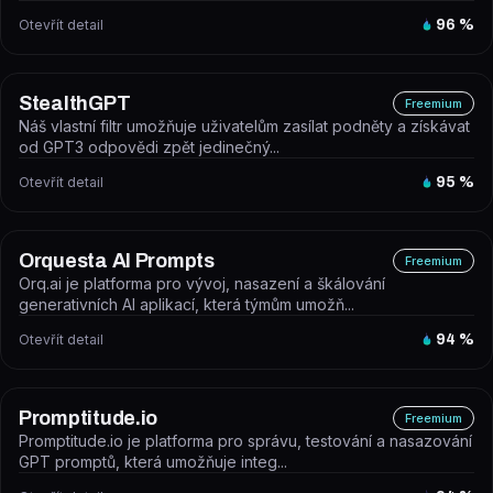
Otevřít detail
96
%
StealthGPT
Freemium
Náš vlastní filtr umožňuje uživatelům zasílat podněty a získávat
od GPT3 odpovědi zpět jedinečný...
Otevřít detail
95
%
Orquesta AI Prompts
Freemium
Orq.ai je platforma pro vývoj, nasazení a škálování
generativních AI aplikací, která týmům umožň...
Otevřít detail
94
%
Promptitude.io
Freemium
Promptitude.io je platforma pro správu, testování a nasazování
GPT promptů, která umožňuje integ...