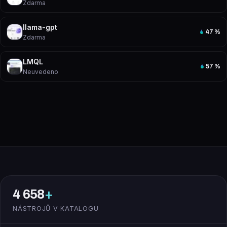
Zdarma
llama-gpt
47
%
Zdarma
LMQL
57
%
Neuvedeno
4 658
+
NÁSTROJŮ V KATALOGU