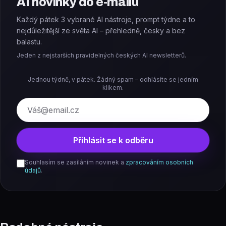
AI novinky do e-mailu
Každý pátek 3 vybrané AI nástroje, prompt týdne a to
nejdůležitější ze světa AI – přehledně, česky a bez
balastu.
Jeden z nejstarších pravidelných českých AI newsletterů.
Jednou týdně, v pátek. Žádný spam – odhlásíte se jedním
klikem.
E-mail
Přihlásit se k odběru
Souhlasím se zasíláním novinek a
zpracováním osobních
údajů
.