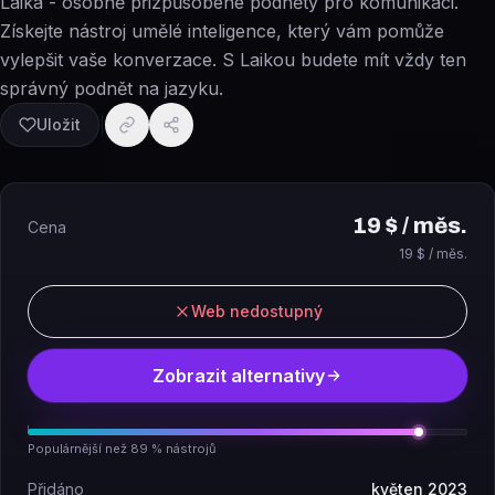
Laika - osobně přizpůsobené podněty pro komunikaci.
Získejte nástroj umělé inteligence, který vám pomůže
vylepšit vaše konverzace. S Laikou budete mít vždy ten
správný podnět na jazyku.
Uložit
19 $ / měs.
Cena
19 $ / měs.
Web nedostupný
Zobrazit alternativy
Populárnější než 89 % nástrojů
Přidáno
květen 2023