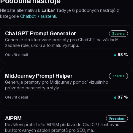
Podobné nástroje
Hledáte alternativu k
Laika
? Tady je
6
podobných nástrojů z
kategorie
Chatboti / asistenti
.
ChatGPT Prompt Generator
Zdarma
Generuje strukturované prompty pro ChatGPT na základě
zadané role, úkolu a formátu výstupu.
Otevřít detail
98
%
MidJourney Prompt Helper
Zdarma
Generuje prompty pro Midjourney pomocí vizuálního
průvodce parametry a styly.
Otevřít detail
97
%
AIPRM
Freemium
Rozšíření prohlížeče AIPRM přidává do ChatGPT knihovnu
kurátorovaných šablon promptů pro SEO, ma...