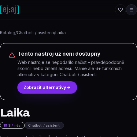
Přeskočit na obsah
Katalog
/
Chatboti / asistenti
/
Laika
Tento nástroj už není dostupný
Web nástroje se nepodařilo načíst – pravděpodobně
skončil nebo změnil adresu.
Máme ale
6
+ funkčních
alternativ
v kategorii Chatboti / asistenti
.
Zobrazit alternativy
Laika
19 $ / měs.
Chatboti / asistenti