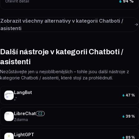
Otevřít detail
94
%
Zobrazit všechny alternativy v kategorii
Chatboti /
asistenti
Další nástroje v kategorii Chatboti /
asistenti
Nezůstávejte jen u nejoblíbenějších – tohle jsou další nástroje z
kategorie Chatboti / asistenti, které stojí za prohlédnutí.
LangBot
47
%
„“
LibreChat
CZ
39
%
Zdarma
LightGPT
89
%