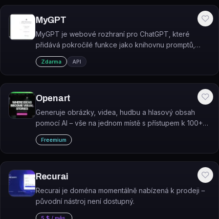
MyGPT
MyGPT je webové rozhraní pro ChatGPT, které
přidává pokročilé funkce jako knihovnu promptů,
vyhledávání v historii chatu a podporu ChatGPT
Zdarma
API
pluginů.
Openart
Generuje obrázky, videa, hudbu a hlasový obsah
pomocí AI – vše na jednom místě s přístupem k 100+
modelům.
Freemium
Recurai
Recurai je doména momentálně nabízená k prodeji –
původní nástroj není dostupný.
5 $ / měs.