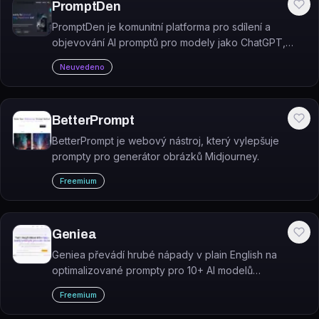
PromptDen
PromptDen je komunitní platforma pro sdílení a
objevování AI promptů pro modely jako ChatGPT,
MidJourney nebo Stable Diffusion.
Neuvedeno
BetterPrompt
BetterPrompt je webový nástroj, který vylepšuje
prompty pro generátor obrázků Midjourney.
Freemium
Geniea
Geniea převádí hrubé nápady v plain English na
optimalizované prompty pro 10+ AI modelů
(Midjourney, Flux, Suno, Sora a další).
Freemium