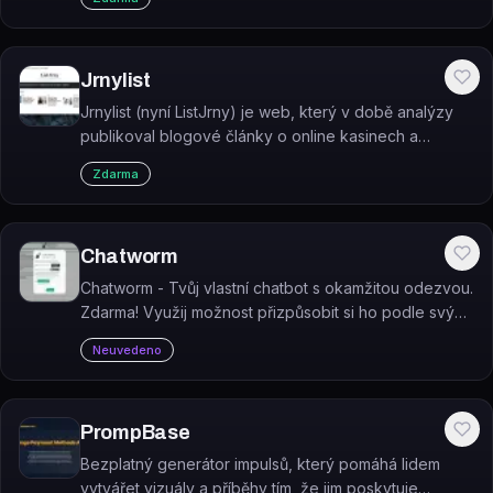
Jrnylist
Jrnylist (nyní ListJrny) je web, který v době analýzy
publikoval blogové články o online kasinech a
základech promptů pro AI.
Zdarma
Chatworm
Chatworm - Tvůj vlastní chatbot s okamžitou odezvou.
Zdarma! Využij možnost přizpůsobit si ho podle svých
potřeb. Kategorie: #prompts.
Neuvedeno
PrompBase
Bezplatný generátor impulsů, který pomáhá lidem
vytvářet vizuály a příběhy tím, že jim poskytuje