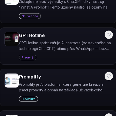
Získejte nejlepší výsledky s ChatGPT díky nástroji
"What A Prompt"! Tento úžasný nástroj založený na
technologii GPT3.5 generuje kreativní a
Neuvedeno
optimalizované podněty, které vylepší vaše
chatování.
GPTHotline
GPTHotline zpřístupňuje AI chatbota (postaveného na
technologii ChatGPT) přímo přes WhatsApp — bez
nutnosti instalovat nové aplikace.
Placené
Promptify
Promptify je AI platforma, která generuje kreativní
psací prompty a obsah na základě uživatelského
vstupu.
Freemium