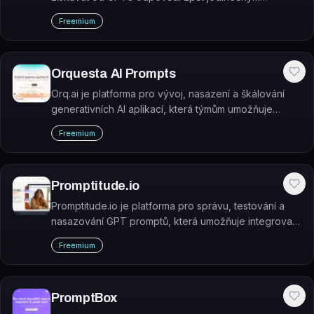
způsobem, který je velmi obtížné zjistit.
Freemium
Orquesta AI Prompts
Orq.ai je platforma pro vývoj, nasazení a škálování
generativních AI aplikací, která týmům umožňuje
spravovat AI funkce na jednom místě.
Freemium
Promptitude.io
Promptitude.io je platforma pro správu, testování a
nasazování GPT promptů, která umožňuje integrovat
AI do aplikací a pracovních postupů jediným API
Freemium
voláním.
PromptBox