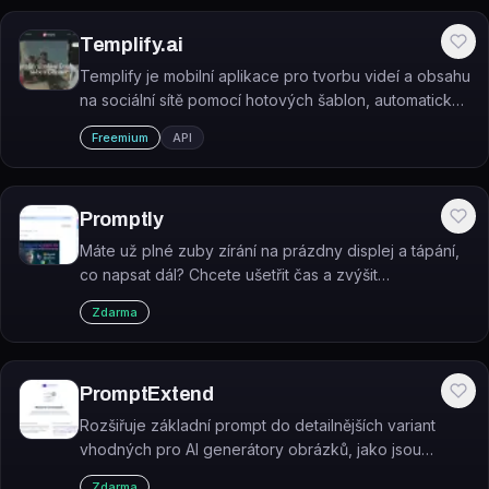
Templify.ai
Templify je mobilní aplikace pro tvorbu videí a obsahu
na sociální sítě pomocí hotových šablon, automatické
synchronizace s hudbou a AI editačních nástrojů.
Freemium
API
Promptly
Máte už plné zuby zírání na prázdny displej a tápání,
co napsat dál? Chcete ušetřit čas a zvýšit
produktivitu, aniž byste obětovali kvalitu svého psaní?
Zdarma
PromptExtend
Rozšiřuje základní prompt do detailnějších variant
vhodných pro AI generátory obrázků, jako jsou
MidJourney, Dream.ai nebo NightCafe.
Zdarma