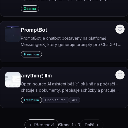
nápady a impulsy.
Zdarma
PromptBot
PromptBot je chatbot postavený na platformě
MessengerX, který generuje prompty pro ChatGPT
na základě vašich požadavků.
Freemium
anything-llm
Open-source AI asistent běžící lokálně na počítači –
chatuje s dokumenty, přepisuje schůzky a pracuje
bez nutnosti účtu či API klíčů.
Freemium
Open source
API
← Předchozí
Strana
1
z
3
Další →