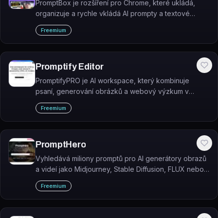
PromptBox je rozšíření pro Chrome, které ukládá,
organizuje a rychle vkládá AI prompty a textové
šablony na libovolném webu.
Freemium
Promptify Editor
PromptifyPRO je AI workspace, který kombinuje
psaní, generování obrázků a webový výzkum v
jednom prostředí s přístupem k více než 200 AI
Freemium
modelům.
PromptHero
Vyhledává miliony promptů pro AI generátory obrazů
a videí jako Midjourney, Stable Diffusion, FLUX nebo
Sora.
Freemium