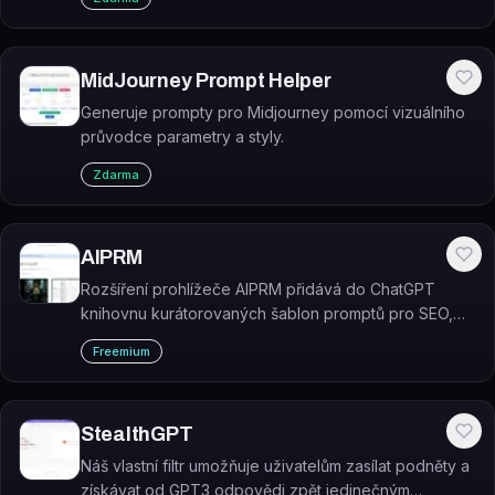
MidJourney Prompt Helper
Generuje prompty pro Midjourney pomocí vizuálního
průvodce parametry a styly.
Zdarma
AIPRM
Rozšíření prohlížeče AIPRM přidává do ChatGPT
knihovnu kurátorovaných šablon promptů pro SEO,
marketing, programování a další oblasti.
Freemium
StealthGPT
Náš vlastní filtr umožňuje uživatelům zasílat podněty a
získávat od GPT3 odpovědi zpět jedinečným