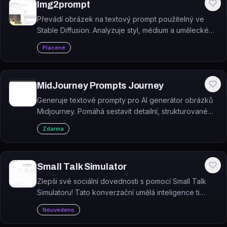
Img2prompt
Převádí obrázek na textový prompt použitelný ve
Stable Diffusion. Analyzuje styl, médium a umělecké
vlivy a navrhuje odpovídající popis.
Placené
MidJourney Prompts Journey
Generuje textové prompty pro AI generátor obrázků
Midjourney. Pomáhá sestavit detailní, strukturované
prompty bez nutnosti znát všechny parametry
Zdarma
nazpaměť.
Small Talk Simulator
Zlepši své sociální dovednosti s pomocí Small Talk
Simulatoru! Tato konverzační umělá inteligence ti
pomůže vylepšit tvé schopnosti ve společenských
Neuvedeno
situacích. A to úplně zdarma!