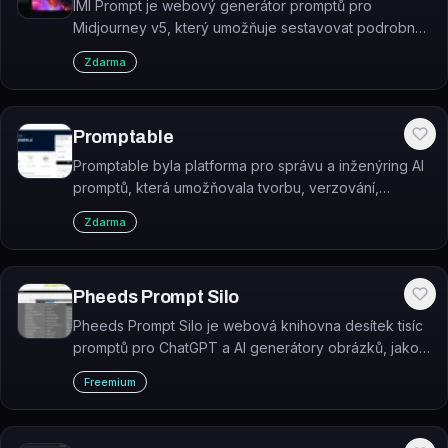
IMI Prompt je webový generátor promptů pro
Midjourney v5, který umožňuje sestavovat podrobné
příkazy klikáním z tisíců přednastavených možností.
Zdarma
Promptable
Promptable byla platforma pro správu a inženýring AI
promptů, která umožňovala tvorbu, verzování,
testování a nasazení promptů pro GPT-3 a další
Zdarma
jazykové modely.
Pheeds Prompt Silo
Pheeds Prompt Silo je webová knihovna desítek tisíc
promptů pro ChatGPT a AI generátory obrázků, jako
je Midjourney.
Freemium