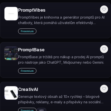
PromptVibes
PromptVibes je knihovna a generátor promptů pro AI
chatboty, která pomáhá uživatelům efektivněji
komunikovat s nástroji jako ChatGPT, Google Bard
Freemium
nebo Claude.
PromptBase
PromptBase je tržiště pro nákup a prodej AI promptů
pro nástroje jako ChatGPT, Midjourney nebo Gemini.
Freemium
CreativAI
Generuje textový obsah až 10× rychleji – blogové
příspěvky, reklamy, e-maily a příspěvky na sociální
sítě pomocí AI nástrojů.
Freemium
API