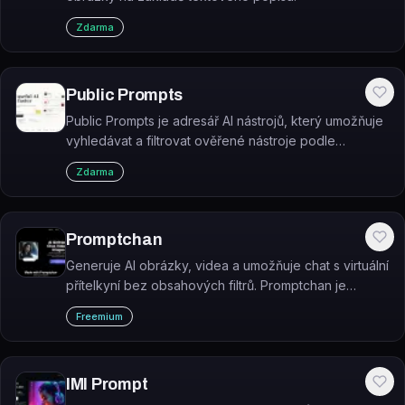
Zdarma
Public Prompts
Public Prompts je adresář AI nástrojů, který umožňuje
vyhledávat a filtrovat ověřené nástroje podle
kategorie, cenového modelu a případu použití.
Zdarma
Promptchan
Generuje AI obrázky, videa a umožňuje chat s virtuální
přítelkyní bez obsahových filtrů. Promptchan je
platforma pro tvorbu a přizpůsobení virtuální AI
Freemium
partnerky.
IMI Prompt