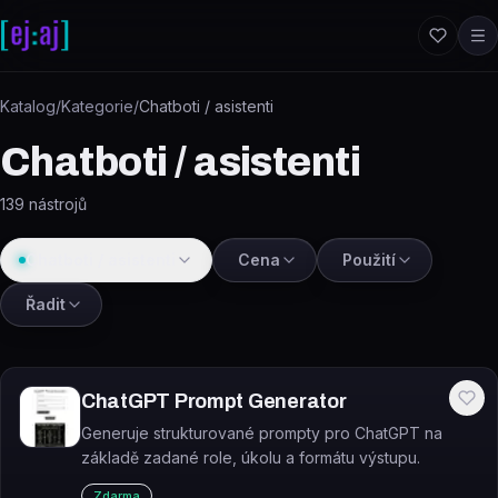
Přeskočit na obsah
Katalog
/
Kategorie
/
Chatboti / asistenti
Chatboti / asistenti
139
nástrojů
Chatboti / asistenti
Cena
Použití
Řadit
ChatGPT Prompt Generator
Generuje strukturované prompty pro ChatGPT na
základě zadané role, úkolu a formátu výstupu.
Zdarma