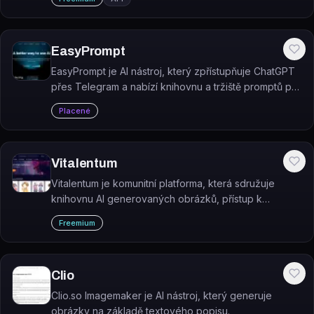
EasyPrompt
EasyPrompt je AI nástroj, který zpřístupňuje ChatGPT
přes Telegram a nabízí knihovnu a tržiště promptů pro
práci s Web3 ekosystémem.
Placené
Vitalentum
Vitalentum je komunitní platforma, která sdružuje
knihovnu AI generovaných obrázků, přístup k
ChatGPT a sbírku promptů pro MidJourney na jednom
Freemium
místě.
Clio
Clio.so Imagemaker je AI nástroj, který generuje
obrázky na základě textového popisu.