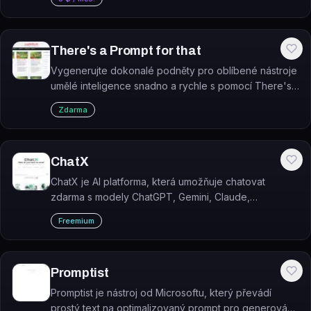
There's a Prompt for that
Vygenerujte dokonalé podněty pro oblíbené nástroje
umělé inteligence snadno a rychle s pomocí There's
a Prompt for that.
Zdarma
ChatX
ChatX je AI platforma, která umožňuje chatovat
zdarma s modely ChatGPT, Gemini, Claude,
DeepSeek a Grok bez registrace.
Freemium
Promptist
Promptist je nástroj od Microsoftu, který převádí
prostý text na optimalizovaný prompt pro generování