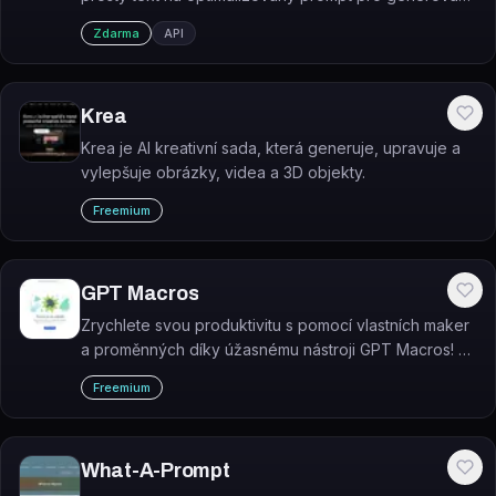
obrázků ve Stable Diffusion.
Zdarma
API
Krea
Krea je AI kreativní sada, která generuje, upravuje a
vylepšuje obrázky, videa a 3D objekty.
Freemium
GPT Macros
Zrychlete svou produktivitu s pomocí vlastních maker
a proměnných díky úžasnému nástroji GPT Macros! S
tímto nástrojem budete mít neuvěřitelnou sílu v rukou.
Freemium
A co je nejlepší? Je k dispozici zdarma!
What-A-Prompt