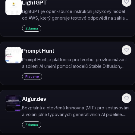
LightGPT
LightGPT je open-source instrukční jazykový model
od AWS, který generuje textové odpovědi na základě
zadaných instrukcí v angličtině.
Zdarma
Prompt Hunt
Prompt Hunt je platforma pro tvorbu, prozkoumávání
a sdílení AI umění pomocí modelů Stable Diffusion,
DALL·E a vlastního modelu Chroma.
Placené
Aigur.dev
Bezpłatná a otevřená knihovna (MIT) pro sestavování
a volání plně typovaných generativních AI pipeline.
Vytvořte obrázek pomocí svého hlasu nebo básně
Zdarma
pomocí obrázku!